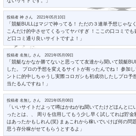
ないサイトです。」
投稿者 神 さん 2021年05月10日
「競艇BULLはマジで神ってる！ ただの３連単予想じゃな
こんだけ的中させてくるってヤバすぎ ！ここの口コミでも
ど口コミ通り良いサイトですよ！」
投稿者 名無し さん 2021年05月09日
「競艇なかなか勝てないと思ってて友達から聞いて競艇BU
した。 プロの予想を変えるサイトが有ったんでね！ 参加
ントに的中しちゃうし実際コロガシも初成功したしプロ予
当たるんですね！」
投稿者 名無し さん 2021年05月08日
「いいサイトだよって噂はかねがね聞いてたけどほんとに
ったとは、、 周りを信用してもう少し早く試してれば貯金
はあったかもしれん(笑) まぁこれから稼いでいけば何の問
思う存分稼がせてもらうとするよ」