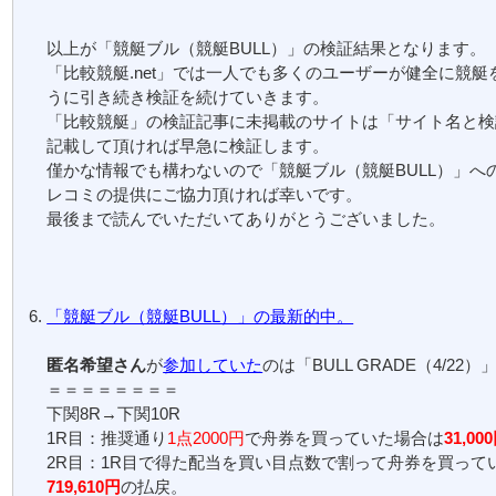
以上が「競艇ブル（競艇BULL）」の検証結果となります。
「比較競艇.net」では一人でも多くのユーザーが健全に競艇
うに引き続き検証を続けていきます。
「比較競艇」の検証記事に未掲載のサイトは「サイト名と検
記載して頂ければ早急に検証します。
僅かな情報でも構わないので「競艇ブル（競艇BULL）」へ
レコミの提供にご協力頂ければ幸いです。
最後まで読んでいただいてありがとうございました。
「競艇ブル（競艇BULL）」の最新的中。
匿名希望さん
が
参加していた
のは「BULL GRADE（4/22）
＝＝＝＝＝＝＝＝
下関8R→下関10R
1R目：推奨通り
1点2000円
で舟券を買っていた場合は
31,00
2R目：1R目で得た配当を買い目点数で割って舟券を買って
719,610円
の払戻。