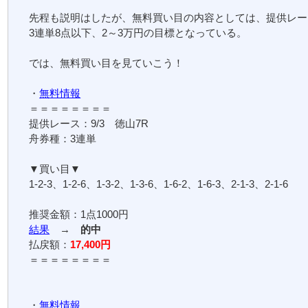
先程も説明はしたが、無料買い目の内容としては、提供レー
3連単8点以下、2～3万円の目標となっている。
では、無料買い目を見ていこう！
・
無料情報
＝＝＝＝＝＝＝＝
提供レース：9/3 徳山7R
舟券種：3連単
▼買い目▼
1-2-3、1-2-6、1-3-2、1-3-6、1-6-2、1-6-3、2-1-3、2-1-6
推奨金額：1点1000円
結果
→
的中
払戻額：
17,400円
＝＝＝＝＝＝＝＝
・
無料情報