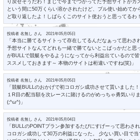
り戻せそうだわ！まじで今までつかってた予想サイトがカ
という間に50万くらい溶かされたけど、ブル使い始めてか
ど取り返したよ！しばらくこのサイト使おうと思ってるわ
投稿者 名無し さん 2021年05月05日
「本当に勝てるサイトって存在してるんだなぁって思わされ
予想サイトなんてどれも一緒で勝てないとこばっかだと思
がBULLで競艇をやるようになってから利益出ているので
ススメしておきます～ 本物のサイトは桁違いですね(笑)」
投稿者 名無し さん 2021年05月05日
「競艇BULLのおかげで初コロガシ成功させて貰いました
１R目の配当額を次レースに賭けるのがめっちゃ勇気いり
(;^ω^)」
投稿者 名無し さん 2021年05月04日
「BULLのPOINTプラン参加するたびにすげーって思わされ
コロガシ成功して30万の利益になった。 少ない買い目で