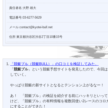
責任者名:大野 雄大
電話番号:03-6277-5629
メール:contact@kyotei-bull.net
住所:東京都渋谷区渋谷2丁目10番15号
「競艇ブル（競艇BULL）」の口コミを検証してみた。
「
競艇ブル
」という競艇予想サイトを発見したので、今回は
していく。
やっぱり競艇の新サイトとなるとテンション上がるなー！
あ！ 「競艇ブル」の検証を紹介する前にハッキリといって
けど、「競艇ブル」の有料情報を複数回使い2レースのコロ
にすることができた！