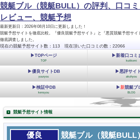
競艇ブル（競艇BULL）の評判、口コ
レビュー、競艇予想
最新更新日：2026年08月10日に更新しました！
競艇予想サイトを徹底比較。『優良競艇予想サイト』と『悪質競艇予想サイ
徹底調査しました。
現在の競艇予想サイト数：113 現在頂いた口コミの数：22066
▶TOPページ
▶新着口コミ
TOP
kutikomi
▶優良サイトDB
▶悪評サイト
yuuryou
akuhyou
▶検証中DB
▶
新
競艇ブ
kensyou
BLOG
競艇予想サイト情報
優良
競艇ブル（競艇BULL