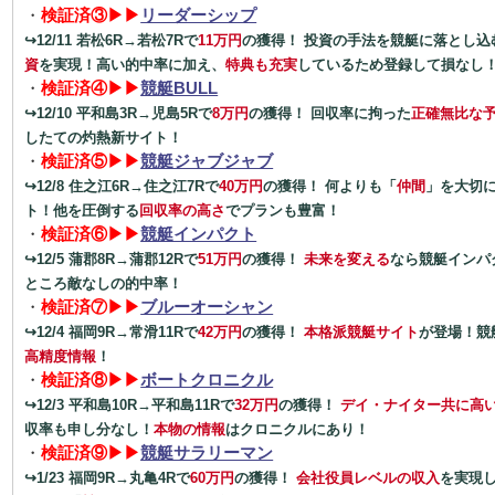
・
検証済③▶▶
リーダーシップ
↪12/11 若松6R→若松7Rで
11万円
の獲得！ 投資の手法を競艇に落とし込
資
を実現！高い的中率に加え、
特典も充実
しているため登録して損なし
・
検証済④▶▶
競艇BULL
↪12/10 平和島3R→児島5Rで
8万円
の獲得！ 回収率に拘った
正確無比な
したての灼熱新サイト！
・
検証済⑤▶▶
競艇ジャブジャブ
↪12/8 住之江6R→住之江7Rで
40万円
の獲得！ 何よりも「
仲間
」を大切
ト！他を圧倒する
回収率の高さ
でプランも豊富！
・
検証済⑥▶▶
競艇インパクト
↪12/5 蒲郡8R→蒲郡12Rで
51万円
の獲得！
未来を変える
なら競艇インパ
ところ敵なしの的中率！
・
検証済⑦▶▶
ブルーオーシャン
↪12/4 福岡9R→常滑11Rで
42万円
の獲得！
本格派競艇サイト
が登場！競
高精度情報
！
・
検証済⑧▶▶
ボートクロニクル
↪12/3 平和島10R→平和島11Rで
32万円
の獲得！
デイ・ナイター共に高
収率も申し分なし！
本物の情報
はクロニクルにあり！
・
検証済⑨▶▶
競艇サラリーマン
↪1/23 福岡9R→丸亀4Rで
60万円
の獲得！
会社役員レベルの収入
を実現