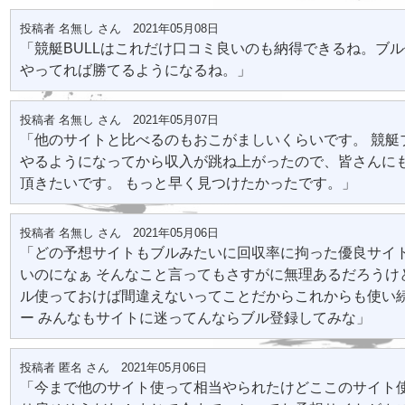
投稿者 名無し さん 2021年05月08日
「競艇BULLはこれだけ口コミ良いのも納得できるね。ブ
やってれば勝てるようになるね。」
投稿者 名無し さん 2021年05月07日
「他のサイトと比べるのもおこがましいくらいです。 競艇
やるようになってから収入が跳ね上がったので、皆さんに
頂きたいです。 もっと早く見つけたかったです。」
投稿者 名無し さん 2021年05月06日
「どの予想サイトもブルみたいに回収率に拘った優良サイ
いのになぁ そんなこと言ってもさすがに無理あるだろうけ
ル使っておけば間違えないってことだからこれからも使い
ー みんなもサイトに迷ってんならブル登録してみな」
投稿者 匿名 さん 2021年05月06日
「今まで他のサイト使って相当やられたけどここのサイト