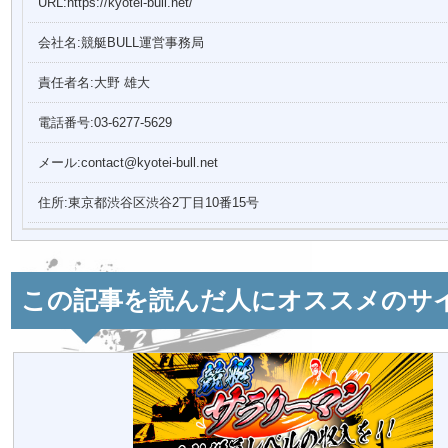
URL:https://kyotei-bull.net/
会社名:競艇BULL運営事務局
責任者名:大野 雄大
電話番号:03-6277-5629
メール:contact@kyotei-bull.net
住所:東京都渋谷区渋谷2丁目10番15号
この記事を読んだ人にオススメのサ