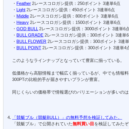
・
Feather
2レースコロガシ提供：250ポイント 3連単6点
・
Light
2レースコロガシ提供：450ポイント 3連単6点
・
Middle
2レースコロガシ提供：800ポイント 3連単6点
・
Heavy
2レースコロガシ提供：1500ポイント 3連単6点
・
GOD BULL
2レースコロガシ提供：3000ポイント 3連単6
・
BULL GRADE
2レースコロガシ提供：300ポイント 3連単
・
BULL FLOWER
2レースコロガシ提供：300ポイント 3連単
・
BULL POINT
2レースコロガシ提供：300ポイント 3連単4
このようなラインナップとなっていて豊富に揃っている。
低価格から高額情報まで幅広く揃っているが、中でも情報料1
300PTの比較的手が届きやすいプランが豊富。
同じくらいの価格帯で情報選びのバリエーションが多いのは
「競艇ブル（競艇BULL）」の無料予想を検証してみた。
「競艇ブル」で公開されていた
無料買い目
を検証してみたぞ