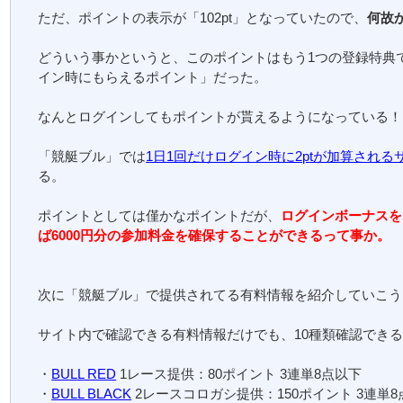
ただ、ポイントの表示が「102pt」となっていたので、
何故か
どういう事かというと、このポイントはもう1つの登録特典
イン時にもらえるポイント」だった。
なんとログインしてもポイントが貰えるようになっている！
「競艇ブル」では
1日1回だけログイン時に2ptが加算される
る。
ポイントとしては僅かなポイントだが、
ログインボーナスを
ば6000円分の参加料金を確保することができるって事か。
次に「競艇ブル」で提供されてる有料情報を紹介していこう
サイト内で確認できる有料情報だけでも、10種類確認でき
・
BULL RED
1レース提供：80ポイント 3連単8点以下
・
BULL BLACK
2レースコロガシ提供：150ポイント 3連単8