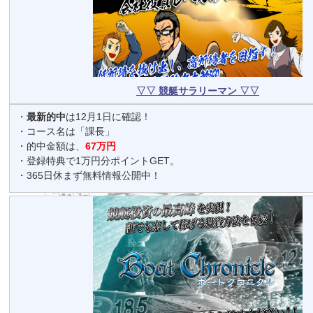
▽▽ 競艇サラリーマン ▽▽
・
最新的中
は12月1日に確認！
・コース名は「課長」
・的中金額は、
67万円
・登録特典で1万円分ポイントGET。
・365日休まず無料情報公開中！