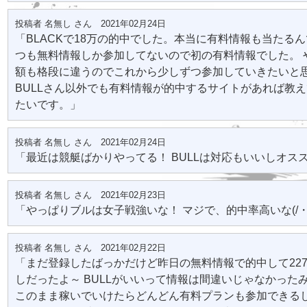
投稿者 名無し さん 2021年02月24日
「BLACKで18万の的中でした。本当に有料情報も当たるん
つも無料情報しか参加してないので初の有料情報でした。 
額も格段に違うのでこれから少しずつ参加していきたいと
BULLさん以外でも有料情報が的中するサイトがあれば教
たいです。」
投稿者 名無し さん 2021年02月24日
「最近は競艇ばかりやってる！ BULLは対応もいいしオス
投稿者 名無し さん 2021年02月23日
「やっぱりブルは女子戦強いな！ マジで、的中率高いな(/・ω
投稿者 名無し さん 2021年02月22日
「まだ登録したばっかだけど昨日の無料情報で的中して227
しだったよ～ BULLがいいって情報は間違いじゃなかった
このまま稼いでいけたらどんどん有料プランも参加できる