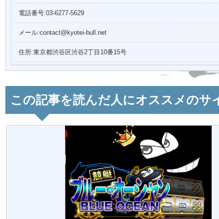
電話番号:03-6277-5629
メール:contact@kyotei-bull.net
住所:東京都渋谷区渋谷2丁目10番15号
この記事を読んだ人にオススメのサ