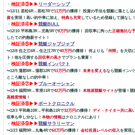
・
検証済③▶▶
リーダーシップ
↪12/11 若松6R→若松7Rで
11万円
の獲得！ 投資の手法を競艇に落とし込
資
を実現！高い的中率に加え、
特典も充実
しているため登録して損なし
・
検証済④▶▶
競艇BULL
↪12/10 平和島3R→児島5Rで
8万円
の獲得！ 回収率に拘った
正確無比な
したての灼熱新サイト！
・
検証済⑤▶▶
競艇ジャブジャブ
↪12/8 住之江6R→住之江7Rで
40万円
の獲得！ 何よりも「
仲間
」を大切
ト！他を圧倒する
回収率の高さ
でプランも豊富！
・
検証済⑥▶▶
競艇インパクト
↪12/5 蒲郡8R→蒲郡12Rで
51万円
の獲得！
未来を変える
なら競艇インパ
ところ敵なしの的中率！
・
検証済⑦▶▶
ブルーオーシャン
↪12/4 福岡9R→常滑11Rで
42万円
の獲得！
本格派競艇サイト
が登場！競
高精度情報
！
・
検証済⑧▶▶
ボートクロニクル
↪12/3 平和島10R→平和島11Rで
32万円
の獲得！
デイ・ナイター共に高
収率も申し分なし！
本物の情報
はクロニクルにあり！
・
検証済⑨▶▶
競艇サラリーマン
↪1/23 福岡9R→丸亀4Rで
60万円
の獲得！
会社役員レベルの収入
を実現