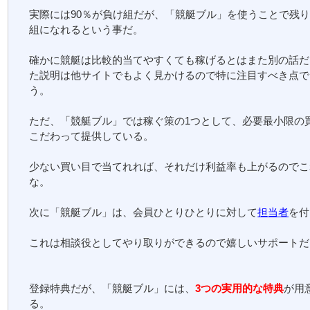
実際には90％が負け組だが、「競艇ブル」を使うことで残り
組になれるという事だ。
確かに競艇は比較的当てやすくても稼げるとはまた別の話だ
た説明は他サイトでもよく見かけるので特に注目すべき点で
う。
ただ、「競艇ブル」では稼ぐ策の1つとして、必要最小限の
こだわって提供している。
少ない買い目で当てれれば、それだけ利益率も上がるのでこ
な。
次に「競艇ブル」は、会員ひとりひとりに対して
担当者
を付
これは相談役としてやり取りができるので嬉しいサポートだ
登録特典だが、「競艇ブル」には、
3つの実用的な特典
が用
る。