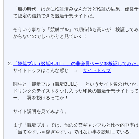
「船の時代」は既に検証済みなんだけど検証の結果、優良予
て認定の信頼できる競艇予想サイトだ。
そういう事なら「競艇ブル」の期待値も高いが、検証してみ
からないのでしっかりと見ていく！
「競艇ブル（競艇BULL）」の非会員ページを検証してみた
サイトトップはこんな感じ →
サイトトップ
闘牛と「競艇ブル（競艇BULL）」というサイト名のせいか
ドリンクのテイストを少し入った印象の競艇予想サイトって
ー。 翼を授けるってか！
サイト説明を見てみよう。
まず「競艇ブル」では、他の公営ギャンブルと比べ的中率は
「当てやすい＝稼ぎやすい」ではない事を説明している。