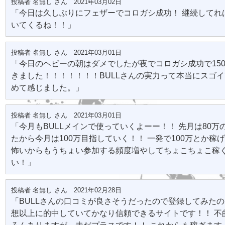
投稿者 名無し さん 2021年03月02日
「今日は久しぶりにフェザーでコロガシ成功！ 継続してれ
いてくるね！！」
投稿者 名無し さん 2021年03月01日
「今日のヘビーの朝はダメでしたが夜でコロガシ成功で15
きました！！！！！！！BULLさんの実力って本当にスゴ
めて感じました。」
投稿者 名無し さん 2021年03月01日
「今月もBULLメインで使っていくよーー！！ 先月は80万
たから今月は100万目指していく！！ 一発で100万とか稼
怖いからもうちょい参加する頻度増やしてちょこちょこ稼
い！」
投稿者 名無し さん 2021年02月28日
「BULLさんの口コミが良さそうだったので登録してみたの
想以上に的中していてかなり信頼できるサイトです！！ 不