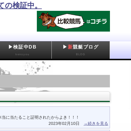
ての検証中。
▶検証中DB
▶
新
競艇ブログ
kensyou
BLOG
けど本当に当たること証明されたからよき！！！
2023年02月10日
→続きを見る