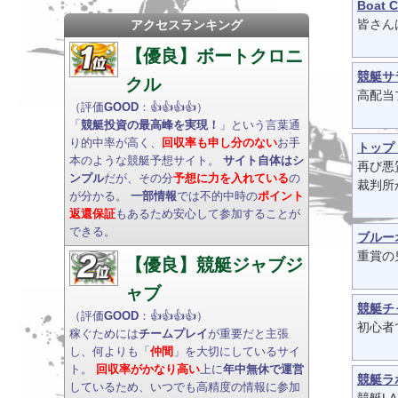
Boat
皆さん
アクセスランキング
【優良】ボートクロニ
競艇サ
クル
高配当
（評価
GOOD
：👍👍👍👍）
「
競艇投資の最高峰を実現！
」という言葉通
り的中率が高く、
回収率も申し分のない
お手
トップト
本のような競艇予想サイト。
サイト自体はシ
再び悪
ンプル
だが、その分
予想に力を入れている
の
裁判所
が分かる。
一部情報
では不的中時の
ポイント
返還保証
もあるため安心して参加することが
できる。
ブルーオ
重賞の
【優良】競艇ジャブジ
ャブ
競艇チ
（評価
GOOD
：👍👍👍👍）
初心者
稼ぐためには
チームプレイ
が重要だと主張
し、何よりも「
仲間
」を大切にしているサイ
ト。
回収率がかなり高い
上に
年中無休で運営
競艇ラ
しているため、いつでも高精度の情報に参加