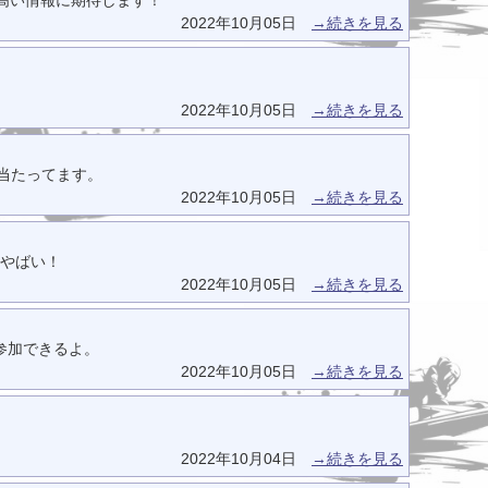
の高い情報に期待します！
2022年10月05日
→続きを見る
2022年10月05日
→続きを見る
当たってます。
2022年10月05日
→続きを見る
てやばい！
2022年10月05日
→続きを見る
参加できるよ。
2022年10月05日
→続きを見る
2022年10月04日
→続きを見る