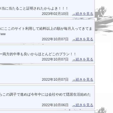
けど本当に当たること証明されたからよき！！！
2023年02月10日
→続きを見る
のにここのサイト利用して給料以上の額が毎月入ってきてま
ww
2022年10月07日
→続きを見る
ー両方的中率も良いからほとんどこのプラン！！
2022年10月07日
→続きを見る
2022年10月07日
→続きを見る
らこの調子で進めば今年中には会社やめて隠居生活始めた
2022年10月06日
→続きを見る