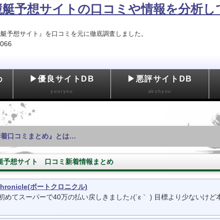
競艇予想サイトの口コミや情報を分析し
競艇予想サイト』を口コミを元に徹底調査しました。
66
め
▶優良サイトDB
▶悪評サイトDB
yuuryou
akuhyou
新着口コミまとめ』とは…
艇予想サイト 口コミ新着情報まとめ
 Chronicle(ボートクロニクル)
初めてスーパーで40万の払い戻しきました♪(´ε｀ ) 目標より少ない