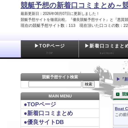
競艇予想の新着口コミまとめ～
最新更新日：2026年08月07日に更新しました！
競艇予想サイトを徹底比較。『優良競艇予想サイト』と『悪質
現在の競艇予想サイト数：113 現在頂いた口コミの数：220
▶TOPページ
▶新着口コミまと
TOP
kutikomi
競艇予想サイト検索
▶『
検索
競
MAIN MENU
●
TOPページ
Boat
●
新着口コミまとめ
この前
●
優良サイトDB