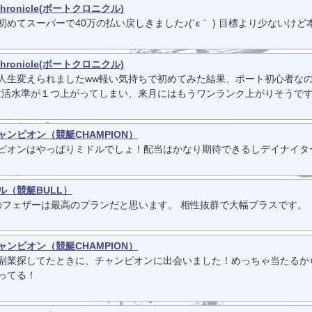
 Chronicle(ボートクロニクル)
初めてスーパーで40万の払い戻しきました♪(´ε｀ ) 目標より少ない
 Chronicle(ボートクロニクル)
人生変えられましたww軽い気持ちで初めてみた結果、ボート初心者な
生活水準が１つ上がってしまい、来月にはもうワンランク上がりそうです
ャンピオン（競艇CHAMPION）
ピオンはやっぱりミドルでしょ！配当はかなり期待できるしデイナイタ
ル（競艇BULL）
Lのフェザーは最高のプランだと思います。 相性抜群で大幅プラスです。
ャンピオン（競艇CHAMPION）
副業探してたときに、チャンピオンに出会いました！めっちゃ当たるか
ってる！