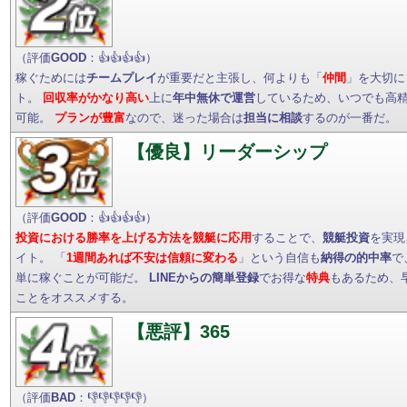
（評価
GOOD
：👍👍👍👍）
稼ぐためには
チームプレイ
が重要だと主張し、何よりも「
仲間
」を大切に
ト。
回収率がかなり高い
上に
年中無休で運営
しているため、いつでも高
可能。
プランが豊富
なので、迷った場合は
担当に相談
するのが一番だ。
【優良】リーダーシップ
（評価
GOOD
：👍👍👍👍）
投資における勝率を上げる方法を競艇に応用
することで、
競艇投資
を実現
イト。 「
1週間あれば不安は信頼に変わる
」という自信も
納得の的中率
で
単に稼ぐことが可能だ。
LINEからの簡単登録
でお得な
特典
もあるため、
ことをオススメする。
【悪評】365
（評価
BAD
：👎👎👎👎👎）