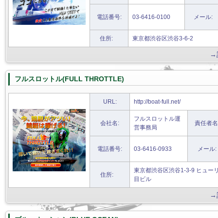
電話番号:
03-6416-0100
メール:
住所:
東京都渋谷区渋谷3-6-2
→
フルスロットル(FULL THROTTLE)
URL:
http://boat-full.net/
フルスロットル運
会社名:
責任者名
営事務局
電話番号:
03-6416-0933
メール:
東京都渋谷区渋谷1-3-9 ヒュ
住所:
目ビル
→