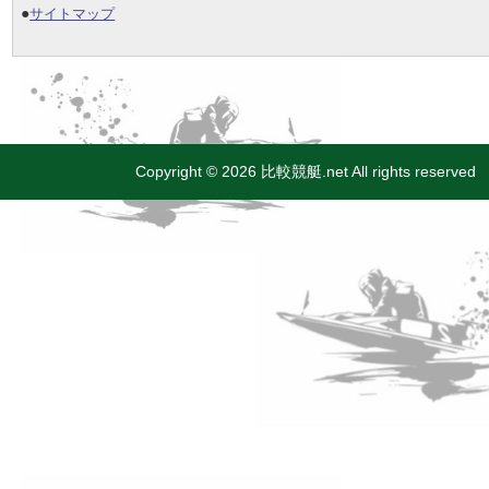
●
サイトマップ
Copyright © 2026 比較競艇.net All rights reserved