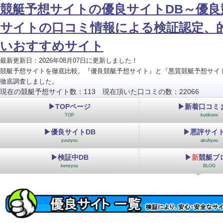
競艇予想サイトの優良サイトDB～優良
サイトの口コミ情報による検証認定、
いおすすめサイト
最新更新日：2026年08月07日に更新しました！
競艇予想サイトを徹底比較。『優良競艇予想サイト』と『悪質競艇予想サイ
徹底調査しました。
現在の競艇予想サイト数：113 現在頂いた口コミの数：22066
▶TOPページ
▶新着口コミ
TOP
kutikomi
▶優良サイトDB
▶悪評サイト
yuuryou
akuhyou
▶検証中DB
▶
新
競艇ブ
kensyou
BLOG