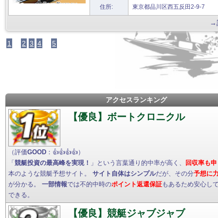
住所:
東京都品川区西五反田2-9-7
→
1
2
3
4
5
アクセスランキング
【優良】ボートクロニクル
（評価
GOOD
：👍👍👍👍）
「
競艇投資の最高峰を実現！
」という言葉通り的中率が高く、
回収率も申
本のような競艇予想サイト。
サイト自体はシンプル
だが、その分
予想に
が分かる。
一部情報
では不的中時の
ポイント返還保証
もあるため安心し
できる。
【優良】競艇ジャブジャブ