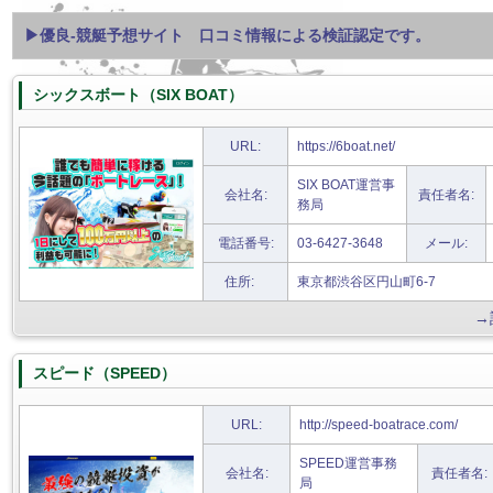
▶優良-競艇予想サイト 口コミ情報による検証認定です。
シックスボート（SIX BOAT）
URL:
https://6boat.net/
SIX BOAT運営事
会社名:
責任者名:
務局
電話番号:
03-6427-3648
メール:
住所:
東京都渋谷区円山町6-7
→
スピード（SPEED）
URL:
http://speed-boatrace.com/
SPEED運営事務
会社名:
責任者名:
局