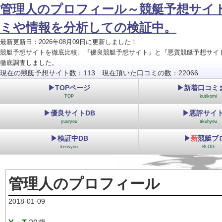
管理人のプロフィール～競艇予想サイ
ミや情報を分析しての検証中。
最新更新日：2026年08月09日に更新しました！
競艇予想サイトを徹底比較。『優良競艇予想サイト』と『悪質競艇予想サイ
徹底調査しました。
現在の競艇予想サイト数：113 現在頂いた口コミの数：22066
▶TOPページ
▶新着口コミ
TOP
kutikomi
▶優良サイトDB
▶悪評サイト
yuuryou
akuhyou
▶検証中DB
▶
新
競艇ブ
kensyou
BLOG
管理人のプロフィール
2018-01-09