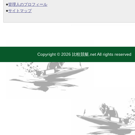
●
管理人のプロフィール
●
サイトマップ
Copyright © 2026 比較競艇.net All rights reserved