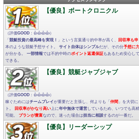
【優良】ボートクロニクル
（評価
GOOD
：👍👍👍👍）
「
競艇投資の最高峰を実現！
」という言葉通り的中率が高く、
回収率も申
本のような競艇予想サイト。
サイト自体はシンプル
だが、その分
予想に
が分かる。
一部情報
では不的中時の
ポイント返還保証
もあるため安心し
できる。
【優良】競艇ジャブジャブ
（評価
GOOD
：👍👍👍👍）
稼ぐためには
チームプレイ
が重要だと主張し、何よりも「
仲間
」を大切に
ト。
回収率がかなり高い
上に
年中無休で運営
しているため、いつでも高
可能。
プランが豊富
なので、迷った場合は
担当に相談
するのが一番だ。
【優良】リーダーシップ