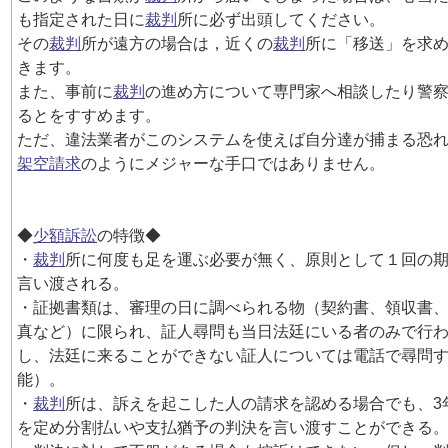
も指定された日に
裁判
所に必ず出頭してください。
その
裁判
所が遠方の場合は，近くの
裁判
所に「移送」を求
きます。
また、事前に
裁判
の進め方について専門家へ相談したり警
るとをすすめます。
ただ、違法業者がこのシステムを使えば自分達が捕まる恐
架空請求
のようにメジャーな手口ではありません。
◆
少額訴訟
の特徴◆
・
裁判
所に何度も足を運ぶ必要が無く、原則として１回の
言い渡される。
・証拠書類は、審理の日に調べられる物（契約書、領収書
真など）に限られ、証人尋問も当日法廷にいる者のみで行
し、法廷に来ることができない証人については電話で尋問
能）。
・
裁判
所は、訴えを起こした人の請求を認める場合でも、3
を定め分割払いや支払猶予の判決を言い渡すことができる