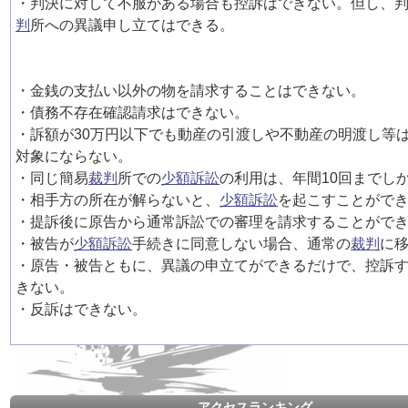
・判決に対して不服がある場合も控訴はできない。但し、
判
所への異議申し立てはできる。
・金銭の支払い以外の物を請求することはできない。
・債務不存在確認請求はできない。
・訴額が30万円以下でも動産の引渡しや不動産の明渡し等
対象にならない。
・同じ簡易
裁判
所での
少額訴訟
の利用は、年間10回までし
・相手方の所在が解らないと、
少額訴訟
を起こすことがで
・提訴後に原告から通常訴訟での審理を請求することがで
・被告が
少額訴訟
手続きに同意しない場合、通常の
裁判
に
・原告・被告ともに、異議の申立てができるだけで、控訴
きない。
・反訴はできない。
アクセスランキング