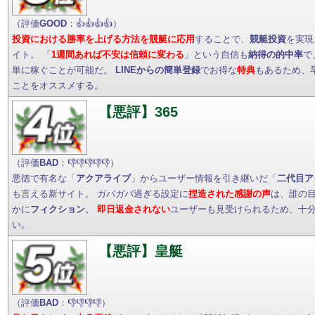
（評価
GOOD
：👍👍👍👍）
投資における勝率を上げる方法を競艇に応用
することで、
競艇投資
を実現
イト。 「
1週間あれば不安は信頼に変わる
」という自信も
納得の的中率
で
単に稼ぐことが可能だ。
LINEからの簡単登録
でお得な
特典
もあるため、
ことをオススメする。
【悪評】365
（評価
BAD
：👎👎👎👎👎）
悪徳で有名な「
アクアライブ
」からユーザー情報を引き継いだ「
二代目ア
も言える新サイト。 ガバガバ過ぎる設定に
捏造された感謝の声
は、誰の
かに
フィクション
。
即日返金されない
ユーザーも見受けられるため、十
い。
【悪評】皇艇
（評価
BAD
：👎👎👎👎）