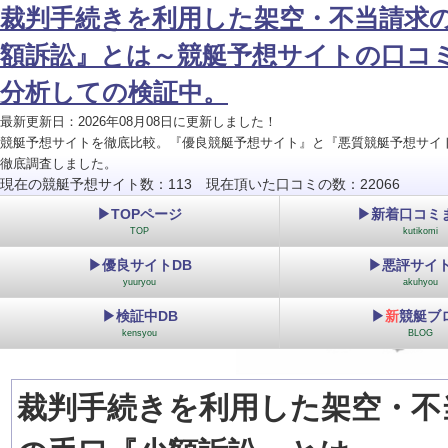
裁判手続きを利用した架空・不当請求
額訴訟』とは～競艇予想サイトの口コ
分析しての検証中。
最新更新日：2026年08月08日に更新しました！
競艇予想サイトを徹底比較。『優良競艇予想サイト』と『悪質競艇予想サイ
徹底調査しました。
現在の競艇予想サイト数：113 現在頂いた口コミの数：22066
▶TOPページ
▶新着口コミ
TOP
kutikomi
▶優良サイトDB
▶悪評サイト
yuuryou
akuhyou
▶検証中DB
▶
新
競艇ブ
kensyou
BLOG
裁判手続きを利用した架空・不