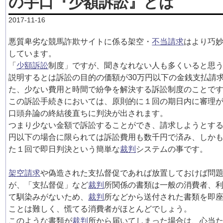
の手口『少額訴訟』とは
2017-11-16
悪質卑劣な競馬詐欺サイトに係る架空・
不当請求
はより巧
しています。
「
少額訴訟
制度」ですが、聞きなれない人も多くいると思
説明するとは訴訟の目的の価額が30万円以下の金銭支払請
た、少ない費用と時間で紛争を解決する訴訟制度のことで
この訴訟手続きにおいては、原則的に１回の期日内に審理
口頭弁論の終結後直ちに判決が出されます。
つまり少ない金額で訴訟することができ、請求しようとする
円以下の場合に限られては訴訟費用も数千円で済み、しか
た１回で即日判決という簡単な
裁判
システムの事です。
架空請求
や偽造された支払督促であれば放置しておけば問
が、「支払督促」など
裁判
所関係の書類は一般の消費者、
て馴染みがないため、
裁判
所などから送付された書類を即
ことは難しく、慌てる消費者がほとんどでしょう。
このような書類が
裁判
所から届いてしまった場合は、心当