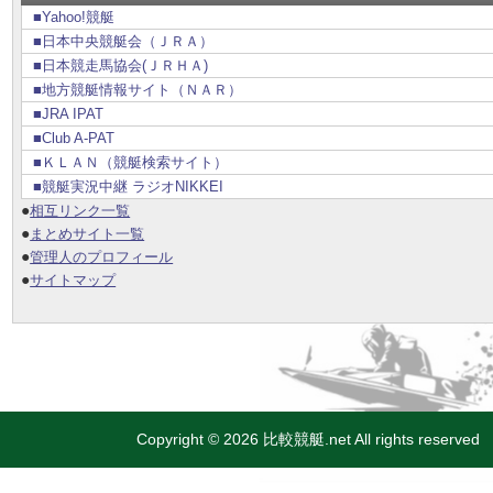
■Yahoo!競艇
■日本中央競艇会（ＪＲＡ）
■日本競走馬協会(ＪＲＨＡ)
■地方競艇情報サイト（ＮＡＲ）
■JRA IPAT
■Club A-PAT
■ＫＬＡＮ（競艇検索サイト）
■競艇実況中継 ラジオNIKKEI
●
相互リンク一覧
●
まとめサイト一覧
●
管理人のプロフィール
●
サイトマップ
Copyright © 2026 比較競艇.net All rights reserved