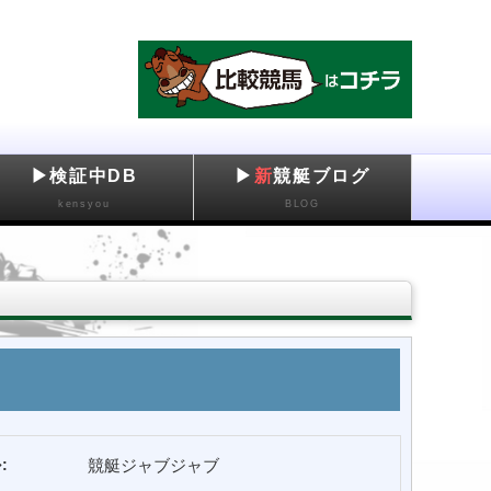
▶検証中DB
▶
新
競艇ブログ
kensyou
BLOG
ル:
競艇ジャブジャブ