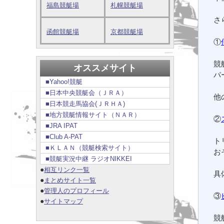
福島競艇場
札幌競艇場
さ
函館競艇場
京都競艇場
①
競
オススメサイト
パ
■Yahoo!競艇
■日本中央競艇会（ＪＲＡ）
他
■日本競走馬協会(ＪＲＨＡ)
■地方競艇情報サイト（ＮＡＲ）
②
■JRA IPAT
■Club A-PAT
ト
■ＫＬＡＮ（競艇検索サイト）
お
■競艇実況中継 ラジオNIKKEI
●
相互リンク一覧
具
●
まとめサイト一覧
●
管理人のプロフィール
③
●
サイトマップ
競