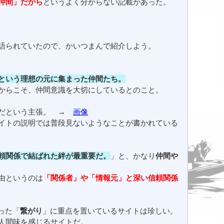
仲間」だから
というよく分からない記載があった。
語られていたので、かいつまんで紹介しよう。
という理想の元に集まった仲間たち。
からこそ、仲間意識を大切にしているとのこと。
だという主張。 →
画像
イトの説明では普段見ないようなことが書かれている
頼関係で結ばれた絆が最重要だ。
」と、かなり
仲間や
由というのは
「関係者」や「情報元」と深い信頼関係
った「
繋がり
」に重点を置いているサイトは珍しい。
人間味を感じるサイトだ。