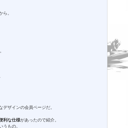
から。
。
。
なデザインの会員ページだ。
便利な仕様
があったので紹介。
いうもの。