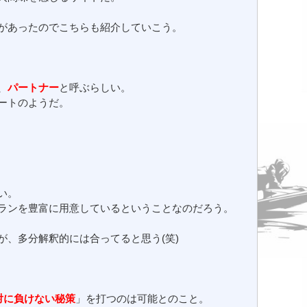
があったのでこちらも紹介していこう。
、
パートナー
と呼ぶらしい。
ートのようだ。
い。
ランを豊富に用意しているということなのだろう。
、多分解釈的には合ってると思う(笑)
対に負けない秘策
」を打つのは可能とのこと。