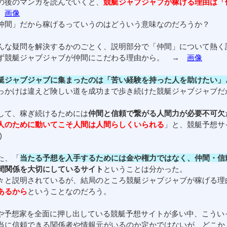
の後のマンガを読んでいくと、
競艇ジャブジャブが稼げる理由は「
→
画像
仲間」だから稼げるっていうのはどういう意味なのだろうか？
んな疑問を解決するかのごとく、説明部分で「仲間」について熱く
ず競艇ジャブジャブが仲間にこだわる理由から。 →
画像
艇ジャブジャブに集まったのは「苦い経験を持った人を助けたい」
っかけは違えど険しい道を成功まで歩き続けた競艇ジャブジャブだ
して、稼ぎ続けるためには
仲間と信頼で繋がる人間力が必要不可欠
人のために動いてこそ人間は人間らしくいられる
」と、競艇予想サ
)
た、「
当たる予想を入手するためには金や権力ではなく、仲間・信
間関係を大切にしているサイト
ということは分かった。
々と説明されているが、結局のところ競艇ジャブジャブが稼げる理
あるから
ということなのだろう。
Iや予想家を全面に押し出している競艇予想サイトが多い中、こうい
当に信頼できる関係者や情報元がいるのか定かではないが、どこか