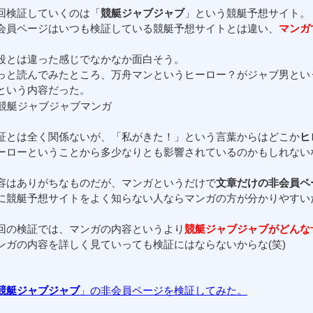
回検証していくのは「
競艇ジャブジャブ
」という競艇予想サイト。
会員ページはいつも検証している競艇予想サイトとは違い、
マンガ
段とは違った感じでなかなか面白そう。
っと読んでみたところ、万舟マンというヒーロー？がジャブ男とい
という内容だった。
証とは全く関係ないが、「私がきた！」という言葉からはどこか
ヒ
ーローということから多少なりとも影響されているのかもしれない
容はありがちなものだが、マンガというだけで
文章だけの非会員ペ
に競艇予想サイトをよく知らない人ならマンガの方が分かりやすい
回の検証では、マンガの内容というより
競艇ジャブジャブがどんな
ンガの内容を詳しく見ていっても検証にはならないからな(笑)
競艇ジャブジャブ
」の非会員ページを検証してみた。