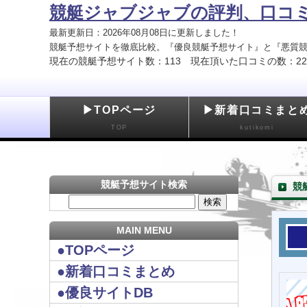
競艇ジャブジャブの評判、口コ
最新更新日：2026年08月08日に更新しました！
競艇予想サイトを徹底比較。『優良競艇予想サイト』と『悪質
現在の競艇予想サイト数：113 現在頂いた口コミの数：220
▶TOPページ
▶新着口コミまと
TOP
kutikomi
競艇予想サイト検索
競
検索
MAIN MENU
●
TOPページ
●
新着口コミまとめ
●
優良サイトDB