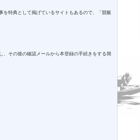
事を特典として掲げているサイトもあるので、「競艇
。
し、その後の確認メールから本登録の手続きをする簡