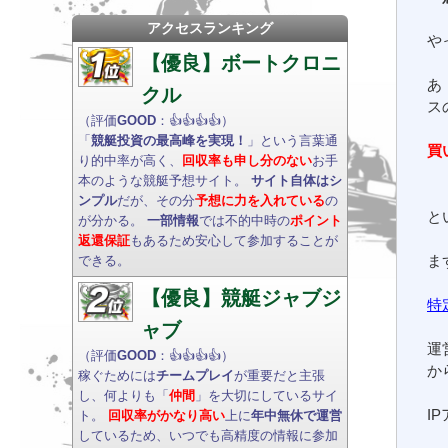
アクセスランキング
や
【優良】ボートクロニ
あ
クル
ス
（評価
GOOD
：👍👍👍👍）
「
競艇投資の最高峰を実現！
」という言葉通
買
り的中率が高く、
回収率も申し分のない
お手
本のような競艇予想サイト。
サイト自体はシ
ンプル
だが、その分
予想に力を入れている
の
と
が分かる。
一部情報
では不的中時の
ポイント
返還保証
もあるため安心して参加することが
ま
できる。
【優良】競艇ジャブジ
特
ャブ
運
（評価
GOOD
：👍👍👍👍）
か
稼ぐためには
チームプレイ
が重要だと主張
し、何よりも「
仲間
」を大切にしているサイ
I
ト。
回収率がかなり高い
上に
年中無休で運営
しているため、いつでも高精度の情報に参加