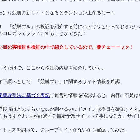
っぱり競艇の新サイトとなるとテンション上がるなー！
！ 「競艇ブル」の検証を紹介する前にハッキリといっておきたい
のコロガシでプラスにすることができた！
い目の実検証も検証の中で紹介しているので、要チェーーック！
いうわけで、ここから検証の内容を紹介していく。
ず下調べとして、「競艇ブル」に関するサイト情報を確認。
定商取引法に基づく表記
で運営社情報を確認すると、内容に不足は
営期間はどのくらいなのか調べるのにドメイン取得日を確認すると
らもうすぐ3ヶ月が経過する競艇予想サイトって事になるが、サイト
Pアドレスを調べて、グループサイトがないかも確認してみた。