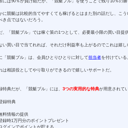
際には90％が負け組だが、「競艇ブル」を使うことで残り10％の
かに競艇は比較的当てやすくても稼げるとはまた別の話だし、こう
べき点ではないだろう。
だ、「競艇ブル」では稼ぐ策の1つとして、必要最小限の買い目提
ない買い目で当てれれば、それだけ利益率も上がるのでこれは嬉し
に「競艇ブル」は、会員ひとりひとりに対して
担当者
を付けている
れは相談役としてやり取りができるので嬉しいサポートだ。
録特典だが、「競艇ブル」には、
3つの実用的な特典
が用意されて
無料情報の提供
登録時1万円分のポイントプレゼント
ログインでポイントが貯まる