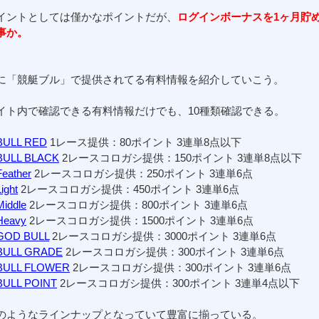
イントとしては僅かなポイントだが、
ログインボーナスを1ヶ月貯め
事か。
に「競艇ブル」で提供されてる有料情報を紹介していこう。
イト内で確認できる有料情報だけでも、10種類確認できる。
BULL RED
1レース提供：80ポイント 3連単8点以下
BULL BLACK
2レースコロガシ提供：150ポイント 3連単8点以下
Feather
2レースコロガシ提供：250ポイント 3連単6点
Light
2レースコロガシ提供：450ポイント 3連単6点
Middle
2レースコロガシ提供：800ポイント 3連単6点
Heavy
2レースコロガシ提供：1500ポイント 3連単6点
GOD BULL
2レースコロガシ提供：3000ポイント 3連単6点
BULL GRADE
2レースコロガシ提供：300ポイント 3連単6点
BULL FLOWER
2レースコロガシ提供：300ポイント 3連単6点
BULL POINT
2レースコロガシ提供：300ポイント 3連単4点以下
のようなラインナップとなっていて豊富に揃っている。