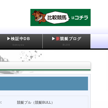
▶検証中DB
▶
新
競艇ブログ
kensyou
BLOG
ル:
競艇ブル（競艇BULL）