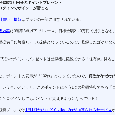
登録時1万円分のポイントプレゼント
ログインでポイントが貯まる
料買い目情報
はプランの一部に用意されている。
供内容
は3連単8点以下で1レース、目標金額2～3万円で提供となる
報提供日に毎度1レース提供となっているので、登録したばかりな
万円分のポイントプレゼントは登録後に確認できる「保有pt」見る
。
だ、ポイントの表示が「102pt」となっていたので、
何故か2pt余分
ういう事かというと、このポイントはもう1つの登録特典である「
んとログインしてもポイントが貰えるようになっている！
競艇ブル」では
1日1回だけログイン時に2ptが加算されるサービス