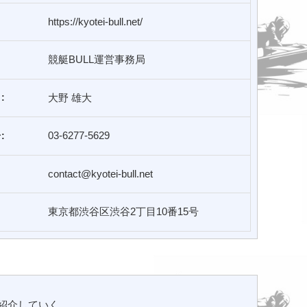
https://kyotei-bull.net/
競艇BULL運営事務局
:
名:
大野 雄大
03-6277-5629
号:
:
contact@kyotei-bull.net
東京都渋谷区渋谷2丁目10番15号
紹介していく。