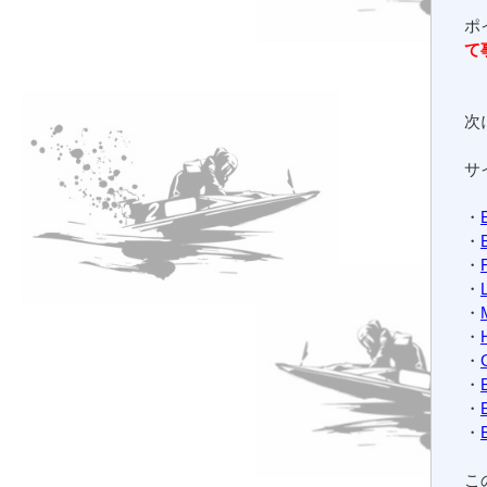
ポ
て
次
サ
・
・
・
・
・
・
・
・
・
・
こ