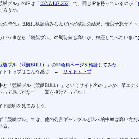
競艇ブル」のIPは「
157.7.107.252
」で、同じIPを持っているのが「
だろうか。
船の時代」は既に検証済みなんだけど検証の結果、優良予想サイト
ういう事なら「競艇ブル」の期待値も高いが、検証してみない事に
競艇ブル（競艇BULL）」の非会員ページを検証してみた。
イトトップはこんな感じ →
サイトトップ
牛と「競艇ブル（競艇BULL）」というサイト名のせいか、某エナ
トって感じだなー。 翼を授けるってか！
イト説明を見てみよう。
ず「競艇ブル」では、他の公営ギャンブルと比べ的中率は高い方だ
いる。