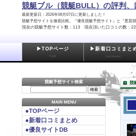
競艇ブル（競艇BULL）の評判
最新更新日：2026年08月07日に更新しました！
競艇予想サイトを徹底比較。『優良競艇予想サイト』と『悪質
現在の競艇予想サイト数：113 現在頂いた口コミの数：220
▶TOPページ
▶新着口コミまと
TOP
kutikomi
競艇予想サイト検索
競
検索
MAIN MENU
●
TOPページ
●
新着口コミまとめ
●
優良サイトDB