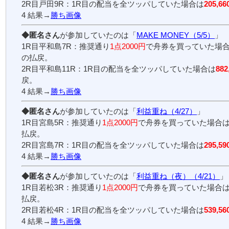
2R目戸田9R：1R目の配当を全ツッパしていた場合は
205,6
4 結果→
勝ち画像
◆匿名さん
が参加していたのは「
MAKE MONEY（5/5）
」
1R目平和島7R：推奨通り
1点2000円
で舟券を買っていた場
の払戻。
2R目平和島11R：1R目の配当を全ツッパしていた場合は
882
戻。
4 結果→
勝ち画像
◆匿名さん
が参加していたのは「
利益重ね（4/27）
」
1R目宮島5R：推奨通り
1点2000円
で舟券を買っていた場合
払戻。
2R目宮島7R：1R目の配当を全ツッパしていた場合は
295,5
4 結果→
勝ち画像
◆匿名さん
が参加していたのは「
利益重ね（夜）（4/21）
」
1R目若松3R：推奨通り
1点2000円
で舟券を買っていた場合
払戻。
2R目若松4R：1R目の配当を全ツッパしていた場合は
539,5
4 結果→
勝ち画像