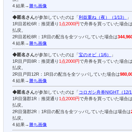
4 結果→
勝ち画像
◆匿名さん
が参加していたのは「
利益重ね（夜）（1/13）
」
1R目若松6R：推奨通り
1点2000円
で舟券を買っていた場合
払戻。
2R目若松8R：1R目の配当を全ツッパしていた場合は
344,9
4 結果→
勝ち画像
◆匿名さん
が参加していたのは「
宝のオビ（1/6）
」
1R目戸田8R：推奨通り
1点2000円
で舟券を買っていた場合
払戻。
2R目戸田12R：1R目の配当を全ツッパしていた場合は
980,
4 結果→
勝ち画像
◆匿名さん
が参加していたのは「
コロガシ舟券NIGHT（12/1
1R目蒲郡1R：推奨通り
1点2000円
で舟券を買っていた場合
払戻。
2R目蒲郡2R：1R目の配当を全ツッパしていた場合は場合は
払戻。
4 結果→
勝ち画像