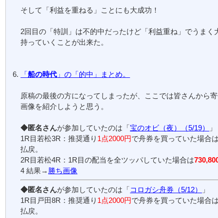
そして「利益を重ねる」ことにも大成功！
2回目の「特訓」は不的中だったけど「利益重ね」でうまく
持っていくことが出来た。
「
船の時代
」の「的中」まとめ。
原稿の最後の方になってしまったが、ここでは皆さんから寄
画像を紹介しようと思う。
◆匿名さん
が参加していたのは「
宝のオビ（夜）（5/19）
」
1R目若松3R：推奨通り
1点2000円
で舟券を買っていた場合
払戻。
2R目若松4R：1R目の配当を全ツッパしていた場合は
730,8
4 結果→
勝ち画像
◆匿名さん
が参加していたのは「
コロガシ舟券（5/12）
」
1R目戸田8R：推奨通り
1点2000円
で舟券を買っていた場合
払戻。