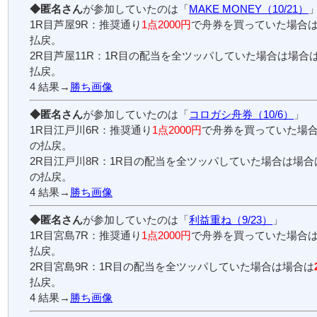
◆匿名さん
が参加していたのは「
MAKE MONEY（10/21）
1R目芦屋9R：推奨通り
1点2000円
で舟券を買っていた場合
払戻。
2R目芦屋11R：1R目の配当を全ツッパしていた場合は場合
払戻。
4 結果→
勝ち画像
◆匿名さん
が参加していたのは「
コロガシ舟券（10/6）
」
1R目江戸川6R：推奨通り
1点2000円
で舟券を買っていた場
の払戻。
2R目江戸川8R：1R目の配当を全ツッパしていた場合は場合
の払戻。
4 結果→
勝ち画像
◆匿名さん
が参加していたのは「
利益重ね（9/23）
」
1R目宮島7R：推奨通り
1点2000円
で舟券を買っていた場合
払戻。
2R目宮島9R：1R目の配当を全ツッパしていた場合は場合は
払戻。
4 結果→
勝ち画像