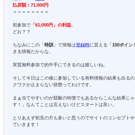
払戻額：71,000円
＝＝＝＝＝＝＝＝
初参加で
「61,000円」の利益
。
どお？？
ちなみにこの「
特訓
」て情報は
登録時
に貰える「
100ポイン
きる情報だからな。
実質無料参加で的中手にできるのは嬉しいね。
そして今日はこの後に参加している有料情報の結果も出るの
クワクが止まらない状態ってわけです。
まぁ当てやすいのが競艇の特徴でもあるからこんな結果じゃ
す！」なんてことは言えないけどスタートは良い。
とりあえず初見の方も多いと思うのでサイトのコンセプトや
ていきます！