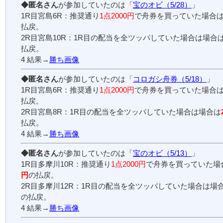
◆匿名さん
が参加していたのは「
宝のオビ（5/28）
」
1R目宮島6R：推奨通り
1点2000円
で舟券を買っていた場合
払戻。
2R目宮島10R：1R目の配当を全ツッパしていた場合は場合
払戻。
4 結果→
勝ち画像
◆匿名さん
が参加していたのは「
コロガシ舟券（5/18）
」
1R目宮島6R：推奨通り
1点2000円
で舟券を買っていた場合
払戻。
2R目宮島8R：1R目の配当を全ツッパしていた場合は場合は
払戻。
4 結果→
勝ち画像
◆匿名さん
が参加していたのは「
宝のオビ（5/13）
」
1R目多摩川10R：推奨通り
1点2000円
で舟券を買っていた場
円
の払戻。
2R目多摩川12R：1R目の配当を全ツッパしていた場合は場
の払戻。
4 結果→
勝ち画像