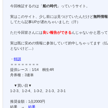
今回検証するのは「
船の時代
」っていうサイト。
実はこのサイト、少し前には見つけていたんだけど
無料情報
してたら記事UPが遅れちゃいました（汗）
ただ今回皆さんには
良い報告ができる
んじゃないかと思って
実は既に安めの情報に参加していて的中しちゃってます（払
とないけど…）
・
特訓
＝＝＝＝＝＝＝＝
提供レース：1/14 桐生4R
舟券種：3連単
▼買い目▼
1-2-3、1-2-4、1-3-2、2-1-3、2-3-1
推奨金額：1点2000円
結果 →
結果