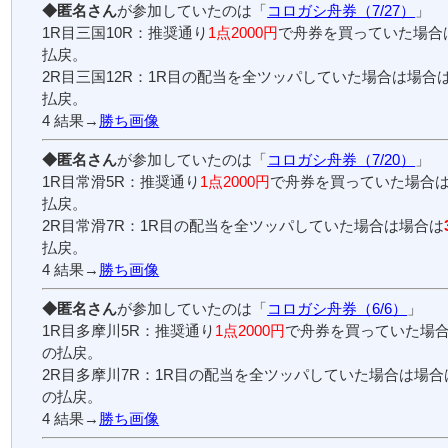
◆匿名さん
が参加していたのは「
コロガシ舟券（7/27）
」
1R目三国10R：推奨通り
1点2000円
で舟券を買っていた場合
払戻。
2R目三国12R：1R目の配当を全ツッパしていた場合は場合
払戻。
4 結果→
勝ち画像
◆匿名さん
が参加していたのは「
コロガシ舟券（7/20）
」
1R目常滑5R：推奨通り
1点2000円
で舟券を買っていた場合
払戻。
2R目常滑7R：1R目の配当を全ツッパしていた場合は場合は
払戻。
4 結果→
勝ち画像
◆匿名さん
が参加していたのは「
コロガシ舟券（6/6）
」
1R目多摩川5R：推奨通り
1点2000円
で舟券を買っていた場
の払戻。
2R目多摩川7R：1R目の配当を全ツッパしていた場合は場合
の払戻。
4 結果→
勝ち画像