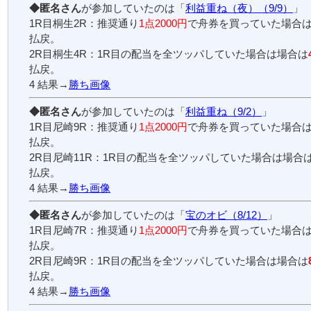
◆匿名さん
が参加していたのは「
利益重ね（夜）（9/9）
」
1R目桐生2R：推奨通り
1点2000円
で舟券を買っていた場合
払戻。
2R目桐生4R：1R目の配当を全ツッパしていた場合は場合は
払戻。
4 結果→
勝ち画像
◆匿名さん
が参加していたのは「
利益重ね（9/2）
」
1R目尼崎9R：推奨通り
1点2000円
で舟券を買っていた場合
払戻。
2R目尼崎11R：1R目の配当を全ツッパしていた場合は場合
払戻。
4 結果→
勝ち画像
◆匿名さん
が参加していたのは「
宝のオビ（8/12）
」
1R目尼崎7R：推奨通り
1点2000円
で舟券を買っていた場合
払戻。
2R目尼崎9R：1R目の配当を全ツッパしていた場合は場合は
払戻。
4 結果→
勝ち画像