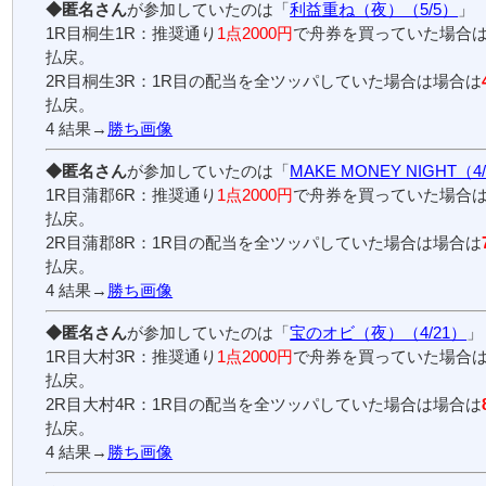
◆匿名さん
が参加していたのは「
利益重ね（夜）（5/5）
」
1R目桐生1R：推奨通り
1点2000円
で舟券を買っていた場合
払戻。
2R目桐生3R：1R目の配当を全ツッパしていた場合は場合は
払戻。
4 結果→
勝ち画像
◆匿名さん
が参加していたのは「
MAKE MONEY NIGHT（4
1R目蒲郡6R：推奨通り
1点2000円
で舟券を買っていた場合
払戻。
2R目蒲郡8R：1R目の配当を全ツッパしていた場合は場合は
払戻。
4 結果→
勝ち画像
◆匿名さん
が参加していたのは「
宝のオビ（夜）（4/21）
」
1R目大村3R：推奨通り
1点2000円
で舟券を買っていた場合
払戻。
2R目大村4R：1R目の配当を全ツッパしていた場合は場合は
払戻。
4 結果→
勝ち画像