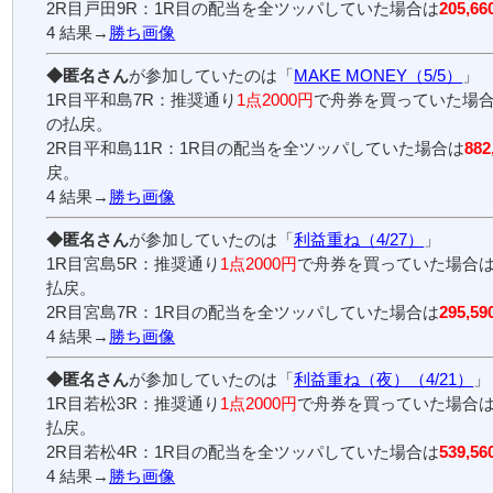
2R目戸田9R：1R目の配当を全ツッパしていた場合は
205,6
4 結果→
勝ち画像
◆匿名さん
が参加していたのは「
MAKE MONEY（5/5）
」
1R目平和島7R：推奨通り
1点2000円
で舟券を買っていた場
の払戻。
2R目平和島11R：1R目の配当を全ツッパしていた場合は
882
戻。
4 結果→
勝ち画像
◆匿名さん
が参加していたのは「
利益重ね（4/27）
」
1R目宮島5R：推奨通り
1点2000円
で舟券を買っていた場合
払戻。
2R目宮島7R：1R目の配当を全ツッパしていた場合は
295,5
4 結果→
勝ち画像
◆匿名さん
が参加していたのは「
利益重ね（夜）（4/21）
」
1R目若松3R：推奨通り
1点2000円
で舟券を買っていた場合
払戻。
2R目若松4R：1R目の配当を全ツッパしていた場合は
539,5
4 結果→
勝ち画像