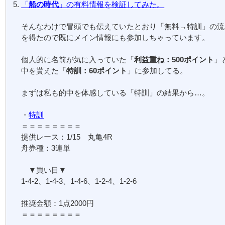
「
船の時代
」の有料情報を検証してみた。
そんなわけで冒頭でも伝えていたとおり「無料→特訓」の流
を得たので既にメイン情報にも参加しちゃっています。
個人的に名前が気に入っていた「
利益重ね：500ポイント
」
中を貰えた「
特訓：60ポイント
」に参加してる。
まずは私も的中を体感している「特訓」の結果から…。
・
特訓
＝＝＝＝＝＝＝＝
提供レース：1/15 丸亀4R
舟券種：3連単
▼買い目▼
1-4-2、1-4-3、1-4-6、1-2-4、1-2-6
推奨金額：1点2000円
＝＝＝＝＝＝＝＝