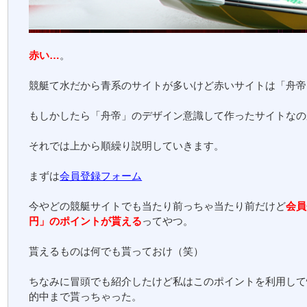
赤い…
。
競艇て水だから青系のサイトが多いけど赤いサイトは「舟帝
もしかしたら「舟帝」のデザイン意識して作ったサイトなの
それでは上から順繰り説明していきます。
まずは
会員登録フォーム
今やどの競艇サイトでも当たり前っちゃ当たり前だけど
会員
円」のポイントが貰える
ってやつ。
貰えるものは何でも貰っておけ（笑）
ちなみに冒頭でも紹介したけど私はこのポイントを利用して
的中まで貰っちゃった。