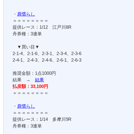
・
肩慣らし
＝＝＝＝＝＝＝＝
提供レース：1/12 江戸川8R
舟券種：3連単
▼買い目▼
2-1-4、2-1-6、2-3-1、2-3-4、2-3-6
2-4-1、2-4-3、2-4-6、2-6-1、2-6-3
推奨金額：1点1000円
結果 →
結果
払戻額：33,100円
＝＝＝＝＝＝＝＝
・
肩慣らし
＝＝＝＝＝＝＝＝
提供レース：1/14 多摩川9R
舟券種：3連単