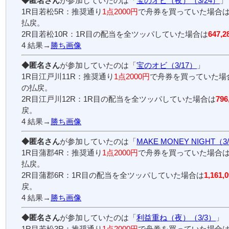
◆匿名さん
が参加していたのは「
宝のオビ（夜）（3/24）
」
1R目若松5R：推奨通り
1点2000円
で舟券を買っていた場合
払戻。
2R目若松10R：1R目の配当を全ツッパしていた場合は
647,
4 結果→
勝ち画像
◆匿名さん
が参加していたのは「
宝のオビ（3/17）
」
1R目江戸川11R：推奨通り
1点2000円
で舟券を買っていた場
の払戻。
2R目江戸川12R：1R目の配当を全ツッパしていた場合は
796
戻。
4 結果→
勝ち画像
◆匿名さん
が参加していたのは「
MAKE MONEY NIGHT（3
1R目蒲郡4R：推奨通り
1点2000円
で舟券を買っていた場合
払戻。
2R目蒲郡6R：1R目の配当を全ツッパしていた場合は
1,161,
戻。
4 結果→
勝ち画像
◆匿名さん
が参加していたのは「
利益重ね（夜）（3/3）
」
1R目若松3R：推奨通り
1点2000円
で舟券を買っていた場合