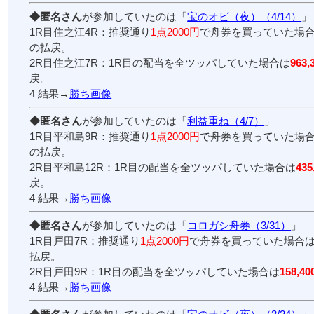
◆匿名さん
が参加していたのは「
宝のオビ（夜）（4/14）
」
1R目住之江4R：推奨通り
1点2000円
で舟券を買っていた場
の払戻。
2R目住之江7R：1R目の配当を全ツッパしていた場合は
963,
戻。
4 結果→
勝ち画像
◆匿名さん
が参加していたのは「
利益重ね（4/7）
」
1R目平和島9R：推奨通り
1点2000円
で舟券を買っていた場
の払戻。
2R目平和島12R：1R目の配当を全ツッパしていた場合は
435
戻。
4 結果→
勝ち画像
◆匿名さん
が参加していたのは「
コロガシ舟券（3/31）
」
1R目戸田7R：推奨通り
1点2000円
で舟券を買っていた場合
払戻。
2R目戸田9R：1R目の配当を全ツッパしていた場合は
158,4
4 結果→
勝ち画像