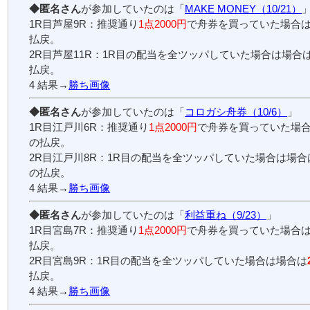
◆匿名さん
が参加していたのは「
MAKE MONEY（10/21）
1R目芦屋9R：推奨通り
1点2000円
で舟券を買っていた場合
払戻。
2R目芦屋11R：1R目の配当を全ツッパしていた場合は場合
払戻。
4 結果→
勝ち画像
◆匿名さん
が参加していたのは「
コロガシ舟券（10/6）
」
1R目江戸川6R：推奨通り
1点2000円
で舟券を買っていた場
の払戻。
2R目江戸川8R：1R目の配当を全ツッパしていた場合は場合
の払戻。
4 結果→
勝ち画像
◆匿名さん
が参加していたのは「
利益重ね（9/23）
」
1R目宮島7R：推奨通り
1点2000円
で舟券を買っていた場合
払戻。
2R目宮島9R：1R目の配当を全ツッパしていた場合は場合は
払戻。
4 結果→
勝ち画像