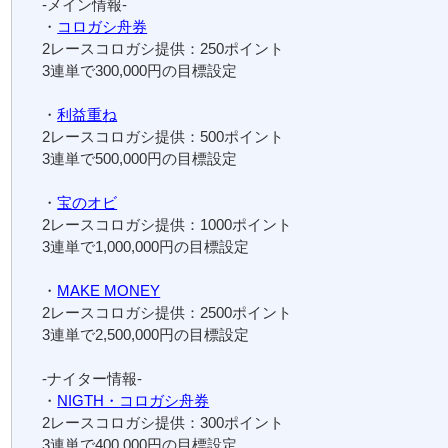
-メイン情報-
・
コロガシ舟券
2レースコロガシ提供：250ポイント
3連単で300,000円の目標設定
・
利益重ね
2レースコロガシ提供：500ポイント
3連単で500,000円の目標設定
・
宝のオビ
2レースコロガシ提供：1000ポイント
3連単で1,000,000円の目標設定
・
MAKE MONEY
2レースコロガシ提供：2500ポイント
3連単で2,500,000円の目標設定
-ナイター情報-
・
NIGTH・コロガシ舟券
2レースコロガシ提供：300ポイント
3連単で400,000円の目標設定