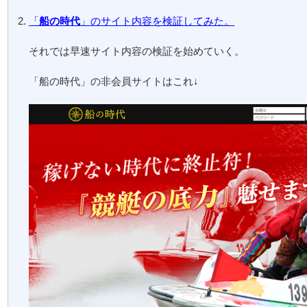
「
船の時代
」のサイト内容を検証してみた。
それでは早速サイト内容の検証を始めていく。
「船の時代」の非会員サイトはこれ↓