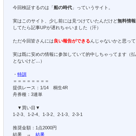
今回検証するのは「
船の時代
」っていうサイト。
実はこのサイト、少し前には見つけていたんだけど
無料情報
してたら記事UPが遅れちゃいました（汗）
ただ今回皆さんには
良い報告ができる
んじゃないかと思って
実は既に安めの情報に参加していて的中しちゃってます（払
とないけど…）
・
特訓
＝＝＝＝＝＝＝＝
提供レース：1/14 桐生4R
舟券種：3連単
▼買い目▼
1-2-3、1-2-4、1-3-2、2-1-3、2-3-1
推奨金額：1点2000円
結果 →
結果