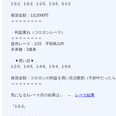
1-5-2、1-5-3、1-2-5、1-3-5、5-1-2
推奨金額：1点2000円
＝＝＝＝＝＝＝＝
・利益重ね（コロガシレース）
＝＝＝＝＝＝＝＝
提供レース：1/15 平和島12R
舟券種：3連単
▼買い目▼
1-2-5、1-4-5、1-4-6、1-5-4、1-5-6
推奨金額：コロガシの利益を買い目点数割（不的中だったら1
＝＝＝＝＝＝＝＝
気になる1レース目の結果は… →
レース結果
『1-5-3』