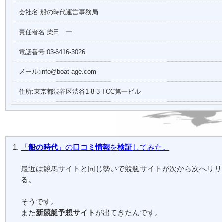
会社名:船の時代運営事務局
責任者名:柴田 一
電話番号:03-6416-3026
メール:info@boat-age.com
住所:東京都渋谷区渋谷1-8-3 TOC第一ビル
「
船の時代
」の
口コミ
情報
を
検証
してみた。
最近は競馬サイトと同じ勢いで競艇サイトが次から次へリリ
る。
そうです。
また
新競艇予想サイト
が出てきたんです。