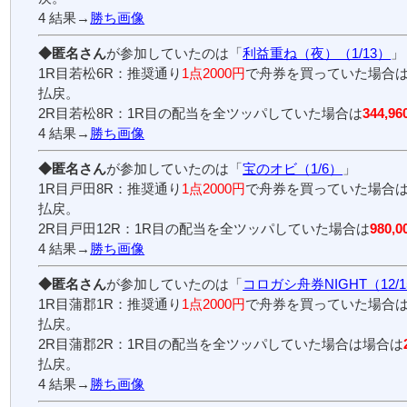
4 結果→
勝ち画像
◆匿名さん
が参加していたのは「
利益重ね（夜）（1/13）
」
1R目若松6R：推奨通り
1点2000円
で舟券を買っていた場合
払戻。
2R目若松8R：1R目の配当を全ツッパしていた場合は
344,9
4 結果→
勝ち画像
◆匿名さん
が参加していたのは「
宝のオビ（1/6）
」
1R目戸田8R：推奨通り
1点2000円
で舟券を買っていた場合
払戻。
2R目戸田12R：1R目の配当を全ツッパしていた場合は
980,
4 結果→
勝ち画像
◆匿名さん
が参加していたのは「
コロガシ舟券NIGHT（12/1
1R目蒲郡1R：推奨通り
1点2000円
で舟券を買っていた場合
払戻。
2R目蒲郡2R：1R目の配当を全ツッパしていた場合は場合は
払戻。
4 結果→
勝ち画像