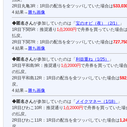
2R目丸亀3R：1R目の配当を全ツッパしていた場合は
533,0
4 結果→
勝ち画像
◆匿名さん
が参加していたのは「
宝のオビ（夜）（2/1）
」
1R目下関5R：推奨通り
1点2000円
で舟券を買っていた場合
払戻。
2R目下関7R：1R目の配当を全ツッパしていた場合は
727,7
4 結果→
勝ち画像
◆匿名さん
が参加していたのは「
利益重ね（1/25）
」
1R目平和島9R：推奨通り
1点2000円
で舟券を買っていた場
の払戻。
2R目平和島12R：1R目の配当を全ツッパしていた場合は
592
戻。
4 結果→
勝ち画像
◆匿名さん
が参加していたのは「
メイクマネー（1/18）
」
1R目びわこ10R：推奨通り
1点2000円
で舟券を買っていた場
の払戻。
2R目びわこ11R：1R目の配当を全ツッパしていた場合は
1,2
戻。