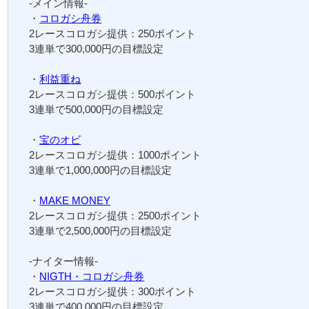
-メイン情報-
・
コロガシ舟券
2レースコロガシ提供：250ポイント
3連単で300,000円の目標設定
・
利益重ね
2レースコロガシ提供：500ポイント
3連単で500,000円の目標設定
・
宝のオビ
2レースコロガシ提供：1000ポイント
3連単で1,000,000円の目標設定
・
MAKE MONEY
2レースコロガシ提供：2500ポイント
3連単で2,500,000円の目標設定
-ナイター情報-
・
NIGTH・コロガシ舟券
2レースコロガシ提供：300ポイント
3連単で400,000円の目標設定