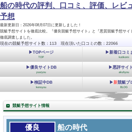
船の時代の評判、口コミ、評価、レビ
予想
最新更新日：2026年08月07日に更新しました！
競艇予想サイトを徹底比較。『優良競艇予想サイト』と『悪質競艇予想サイ
徹底調査しました。
現在の競艇予想サイト数：113 現在頂いた口コミの数：22066
▶TOPページ
▶新着口コミ
TOP
kutikomi
▶優良サイトDB
▶悪評サイト
yuuryou
akuhyou
▶検証中DB
▶
新
競艇ブ
kensyou
BLOG
競艇予想サイト情報
優良
船の時代