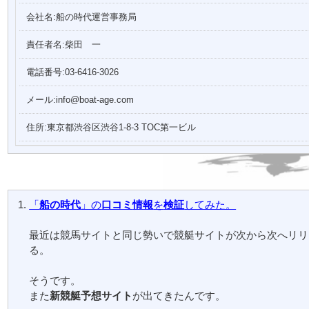
会社名:船の時代運営事務局
責任者名:柴田 一
電話番号:03-6416-3026
メール:info@boat-age.com
住所:東京都渋谷区渋谷1-8-3 TOC第一ビル
「
船の時代
」の
口コミ
情報
を
検証
してみた。
最近は競馬サイトと同じ勢いで競艇サイトが次から次へリリ
る。
そうです。
また
新競艇予想サイト
が出てきたんです。