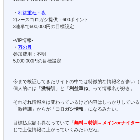
・
利益重ね・夜
2レースコロガシ提供：600ポイント
3連単で600,000円の目標設定
-VIP情報-
・
万の舟
参加費用：不明
5,000,000円の目標設定
今まで検証してきたサイトの中では特徴的な情報名が多い（
個人的には「
激特訓
」と「
利益重ね
」って情報名が好き。
それぞれ情報名は変わっているけど内容はしっかりしている
「激特訓」からが「
コロガシ情報
」になるみたい。
目標払戻額も異なっていて「
無料→特訓→メインorナイター→
じで上位情報に上がっていくみたいだね。