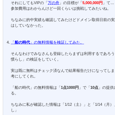
それにしてもVIPの「
万の舟
」の目標が「
5,000,000円
」て…
参加費用はわからんけど一回くらいは挑戦してみたいね。
ちなみに的中実績も確認してみたけどドメイン取得日前の実
はしていなかった。
「
船の時代
」の無料情報を検証してみた。
そんなわけでみなさんも登録したらまずは利用するであろう
慣らし」の検証をしていく。
実は既に無料はチェック済なんで結果報告だけになってしま
考にしてくれ。
「船の時代」の無料情報は「
1点1000円
」で「
10点
」の提供
る。
ちなみに私が確認した情報は「1/12（土）」と「1/14（月
し」