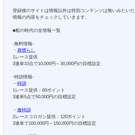
登録後のサイトは情報以外は特別コンテンツは無いみたいだ
情報の内容をチェックしていきます。
■船の時代の全情報一覧
-無料情報-
・
肩慣らし
1レース提供
3連単10点で10,000円～30,000円の目標設定
-特訓情報-
・
特訓
1レース提供：60ポイント
3連単5点で50,000円の目標設定
・
激特訓
2レースコロガシ提供：120ポイント
3連単で100,000円～150,000円の目標設定