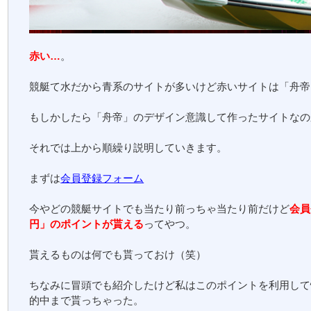
赤い…
。
競艇て水だから青系のサイトが多いけど赤いサイトは「舟帝
もしかしたら「舟帝」のデザイン意識して作ったサイトなの
それでは上から順繰り説明していきます。
まずは
会員登録フォーム
今やどの競艇サイトでも当たり前っちゃ当たり前だけど
会員
円」のポイントが貰える
ってやつ。
貰えるものは何でも貰っておけ（笑）
ちなみに冒頭でも紹介したけど私はこのポイントを利用して
的中まで貰っちゃった。