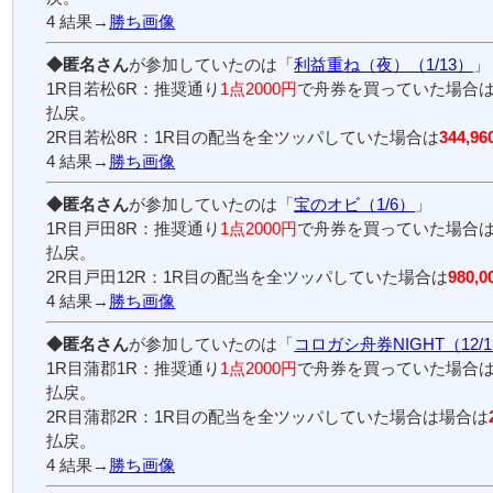
4 結果→
勝ち画像
◆匿名さん
が参加していたのは「
利益重ね（夜）（1/13）
」
1R目若松6R：推奨通り
1点2000円
で舟券を買っていた場合
払戻。
2R目若松8R：1R目の配当を全ツッパしていた場合は
344,9
4 結果→
勝ち画像
◆匿名さん
が参加していたのは「
宝のオビ（1/6）
」
1R目戸田8R：推奨通り
1点2000円
で舟券を買っていた場合
払戻。
2R目戸田12R：1R目の配当を全ツッパしていた場合は
980,
4 結果→
勝ち画像
◆匿名さん
が参加していたのは「
コロガシ舟券NIGHT（12/1
1R目蒲郡1R：推奨通り
1点2000円
で舟券を買っていた場合
払戻。
2R目蒲郡2R：1R目の配当を全ツッパしていた場合は場合は
払戻。
4 結果→
勝ち画像