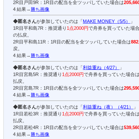
2R目戸田9R：1R目の配当を全ツッパしていた場合は
205,6
4 結果→
勝ち画像
◆匿名さん
が参加していたのは「
MAKE MONEY（5/5）
」
1R目平和島7R：推奨通り
1点2000円
で舟券を買っていた場
の払戻。
2R目平和島11R：1R目の配当を全ツッパしていた場合は
882
戻。
4 結果→
勝ち画像
◆匿名さん
が参加していたのは「
利益重ね（4/27）
」
1R目宮島5R：推奨通り
1点2000円
で舟券を買っていた場合
払戻。
2R目宮島7R：1R目の配当を全ツッパしていた場合は
295,5
4 結果→
勝ち画像
◆匿名さん
が参加していたのは「
利益重ね（夜）（4/21）
」
1R目若松3R：推奨通り
1点2000円
で舟券を買っていた場合
払戻。
2R目若松4R：1R目の配当を全ツッパしていた場合は
539,5
4 結果→
勝ち画像