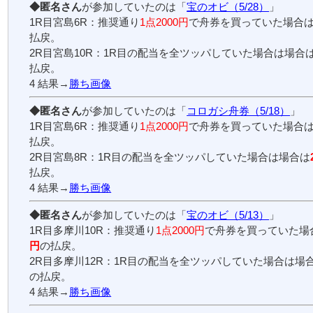
◆匿名さん
が参加していたのは「
宝のオビ（5/28）
」
1R目宮島6R：推奨通り
1点2000円
で舟券を買っていた場合
払戻。
2R目宮島10R：1R目の配当を全ツッパしていた場合は場合
払戻。
4 結果→
勝ち画像
◆匿名さん
が参加していたのは「
コロガシ舟券（5/18）
」
1R目宮島6R：推奨通り
1点2000円
で舟券を買っていた場合
払戻。
2R目宮島8R：1R目の配当を全ツッパしていた場合は場合は
払戻。
4 結果→
勝ち画像
◆匿名さん
が参加していたのは「
宝のオビ（5/13）
」
1R目多摩川10R：推奨通り
1点2000円
で舟券を買っていた場
円
の払戻。
2R目多摩川12R：1R目の配当を全ツッパしていた場合は場
の払戻。
4 結果→
勝ち画像