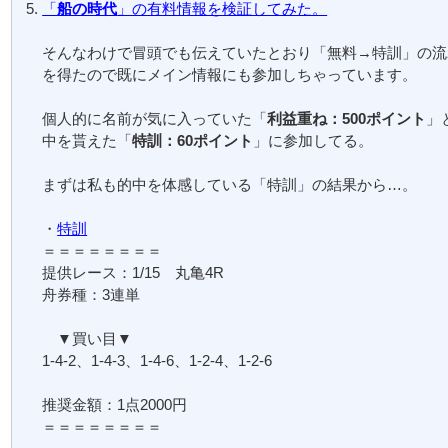
「
船の時代
」の有料情報を検証してみた。
そんなわけで冒頭でも伝えていたとおり「無料→特訓」の流
を得たので既にメイン情報にも参加しちゃっています。
個人的に名前が気に入っていた「
利益重ね：500ポイント
」
中を貰えた「
特訓：60ポイント
」に参加してる。
まずは私も的中を体感している「特訓」の結果から…。
・
特訓
＝＝＝＝＝＝＝＝
提供レース：1/15 丸亀4R
舟券種：3連単
▼買い目▼
1-4-2、1-4-3、1-4-6、1-2-4、1-2-6
推奨金額：1点2000円
＝＝＝＝＝＝＝＝