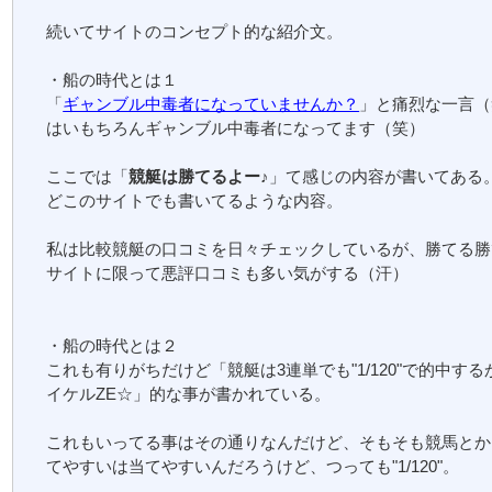
続いてサイトのコンセプト的な紹介文。
・船の時代とは１
「
ギャンブル中毒者になっていませんか？
」と痛烈な一言（
はいもちろんギャンブル中毒者になってます（笑）
ここでは「
競艇は勝てるよー♪
」て感じの内容が書いてある
どこのサイトでも書いてるような内容。
私は比較競艇の口コミを日々チェックしているが、勝てる勝
サイトに限って悪評口コミも多い気がする（汗）
・船の時代とは２
これも有りがちだけど「競艇は3連単でも"1/120"で的中す
イケルZE☆」的な事が書かれている。
これもいってる事はその通りなんだけど、そもそも競馬とか
てやすいは当てやすいんだろうけど、つっても"1/120"。