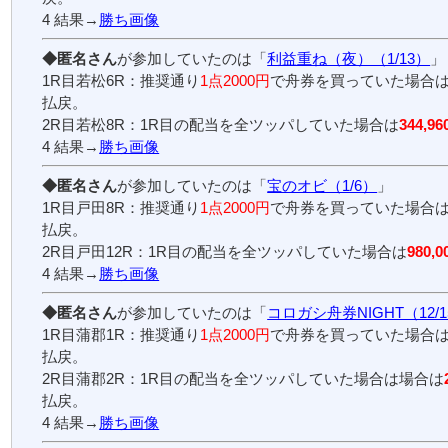
4 結果→
勝ち画像
◆匿名さん
が参加していたのは「
利益重ね（夜）（1/13）
」
1R目若松6R：推奨通り
1点2000円
で舟券を買っていた場合
払戻。
2R目若松8R：1R目の配当を全ツッパしていた場合は
344,9
4 結果→
勝ち画像
◆匿名さん
が参加していたのは「
宝のオビ（1/6）
」
1R目戸田8R：推奨通り
1点2000円
で舟券を買っていた場合
払戻。
2R目戸田12R：1R目の配当を全ツッパしていた場合は
980,
4 結果→
勝ち画像
◆匿名さん
が参加していたのは「
コロガシ舟券NIGHT（12/1
1R目蒲郡1R：推奨通り
1点2000円
で舟券を買っていた場合
払戻。
2R目蒲郡2R：1R目の配当を全ツッパしていた場合は場合は
払戻。
4 結果→
勝ち画像