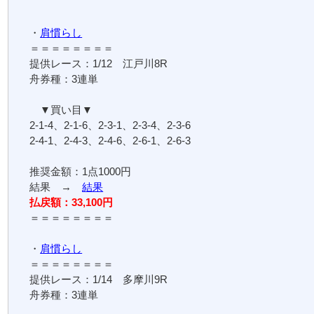
・
肩慣らし
＝＝＝＝＝＝＝＝
提供レース：1/12 江戸川8R
舟券種：3連単
▼買い目▼
2-1-4、2-1-6、2-3-1、2-3-4、2-3-6
2-4-1、2-4-3、2-4-6、2-6-1、2-6-3
推奨金額：1点1000円
結果 →
結果
払戻額：33,100円
＝＝＝＝＝＝＝＝
・
肩慣らし
＝＝＝＝＝＝＝＝
提供レース：1/14 多摩川9R
舟券種：3連単