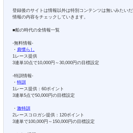
登録後のサイトは情報以外は特別コンテンツは無いみたいだ
情報の内容をチェックしていきます。
■船の時代の全情報一覧
-無料情報-
・
肩慣らし
1レース提供
3連単10点で10,000円～30,000円の目標設定
-特訓情報-
・
特訓
1レース提供：60ポイント
3連単5点で50,000円の目標設定
・
激特訓
2レースコロガシ提供：120ポイント
3連単で100,000円～150,000円の目標設定