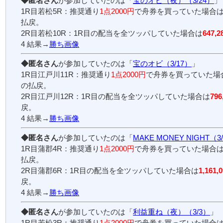
◆匿名さん
が参加していたのは「
宝のオビ（夜）（3/24）
」
1R目若松5R：推奨通り
1点2000円
で舟券を買っていた場合
払戻。
2R目若松10R：1R目の配当を全ツッパしていた場合は
647,
4 結果→
勝ち画像
◆匿名さん
が参加していたのは「
宝のオビ（3/17）
」
1R目江戸川11R：推奨通り
1点2000円
で舟券を買っていた場
の払戻。
2R目江戸川12R：1R目の配当を全ツッパしていた場合は
796
戻。
4 結果→
勝ち画像
◆匿名さん
が参加していたのは「
MAKE MONEY NIGHT（3
1R目蒲郡4R：推奨通り
1点2000円
で舟券を買っていた場合
払戻。
2R目蒲郡6R：1R目の配当を全ツッパしていた場合は
1,161,
戻。
4 結果→
勝ち画像
◆匿名さん
が参加していたのは「
利益重ね（夜）（3/3）
」
1R目若松3R：推奨通り
1点2000円
で舟券を買っていた場合