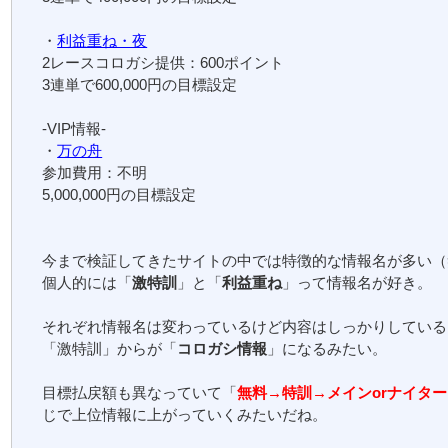
・
利益重ね・夜
2レースコロガシ提供：600ポイント
3連単で600,000円の目標設定
-VIP情報-
・
万の舟
参加費用：不明
5,000,000円の目標設定
今まで検証してきたサイトの中では特徴的な情報名が多い（
個人的には「
激特訓
」と「
利益重ね
」って情報名が好き。
それぞれ情報名は変わっているけど内容はしっかりしている
「激特訓」からが「
コロガシ情報
」になるみたい。
目標払戻額も異なっていて「
無料→特訓→メインorナイター→
じで上位情報に上がっていくみたいだね。