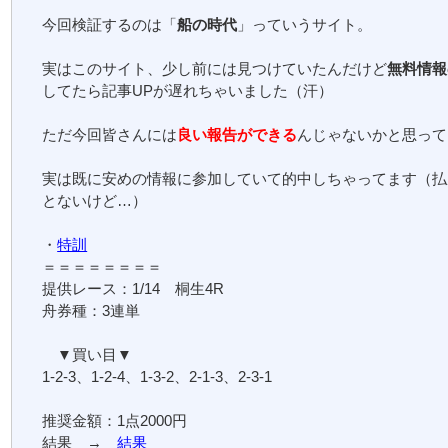
今回検証するのは「
船の時代
」っていうサイト。
実はこのサイト、少し前には見つけていたんだけど
無料情報
してたら記事UPが遅れちゃいました（汗）
ただ今回皆さんには
良い報告ができる
んじゃないかと思って
実は既に安めの情報に参加していて的中しちゃってます（払
とないけど…）
・
特訓
＝＝＝＝＝＝＝＝
提供レース：1/14 桐生4R
舟券種：3連単
▼買い目▼
1-2-3、1-2-4、1-3-2、2-1-3、2-3-1
推奨金額：1点2000円
結果 →
結果