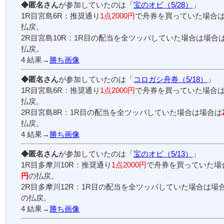
◆匿名さん
が参加していたのは「
宝のオビ（5/28）
」
1R目宮島6R：推奨通り
1点2000円
で舟券を買っていた場合
払戻。
2R目宮島10R：1R目の配当を全ツッパしていた場合は場合
払戻。
4 結果→
勝ち画像
◆匿名さん
が参加していたのは「
コロガシ舟券（5/18）
」
1R目宮島6R：推奨通り
1点2000円
で舟券を買っていた場合
払戻。
2R目宮島8R：1R目の配当を全ツッパしていた場合は場合は
払戻。
4 結果→
勝ち画像
◆匿名さん
が参加していたのは「
宝のオビ（5/13）
」
1R目多摩川10R：推奨通り
1点2000円
で舟券を買っていた場
円
の払戻。
2R目多摩川12R：1R目の配当を全ツッパしていた場合は場
の払戻。
4 結果→
勝ち画像