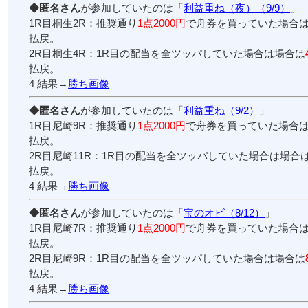
◆匿名さん
が参加していたのは「
利益重ね（夜）（9/9）
」
1R目桐生2R：推奨通り
1点2000円
で舟券を買っていた場合
払戻。
2R目桐生4R：1R目の配当を全ツッパしていた場合は場合は
払戻。
4 結果→
勝ち画像
◆匿名さん
が参加していたのは「
利益重ね（9/2）
」
1R目尼崎9R：推奨通り
1点2000円
で舟券を買っていた場合
払戻。
2R目尼崎11R：1R目の配当を全ツッパしていた場合は場合
払戻。
4 結果→
勝ち画像
◆匿名さん
が参加していたのは「
宝のオビ（8/12）
」
1R目尼崎7R：推奨通り
1点2000円
で舟券を買っていた場合
払戻。
2R目尼崎9R：1R目の配当を全ツッパしていた場合は場合は
払戻。
4 結果→
勝ち画像