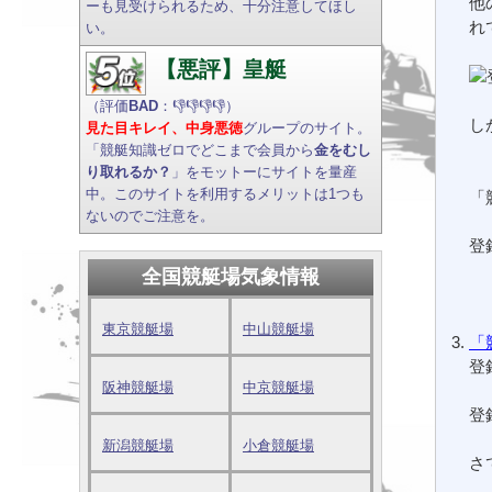
他
ーも見受けられるため、十分注意してほし
れ
い。
【悪評】皇艇
（評価
BAD
：👎👎👎👎）
し
見た目キレイ、中身悪徳
グループのサイト。
「競艇知識ゼロでどこまで会員から
金をむし
り取れるか？
」をモットーにサイトを量産
中。このサイトを利用するメリットは1つも
「
ないのでご注意を。
登
全国競艇場気象情報
東京競艇場
中山競艇場
「
登
阪神競艇場
中京競艇場
登
新潟競艇場
小倉競艇場
さ