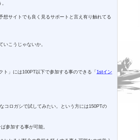
う。
予想サイトでも良く見るサポートと言え有り触れてる
ていこうじゃないか。
ト」には100PT以下で参加する事のできる「
1stイン
的なコロガシで試してみたい。という方には150PTの
出せば参加する事が可能。