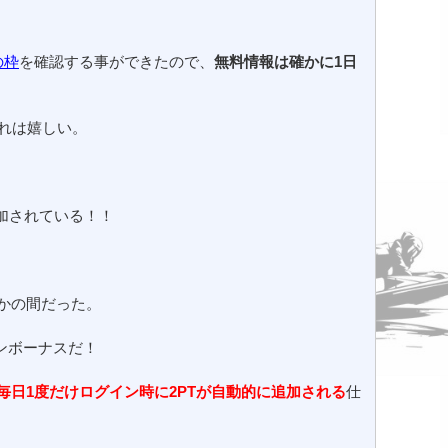
の枠
を確認する事ができたので、
無料情報は確かに1日
れは嬉しい。
加されている！！
かの間だった。
ンボーナスだ！
毎日1度だけログイン時に2PTが自動的に追加される
仕