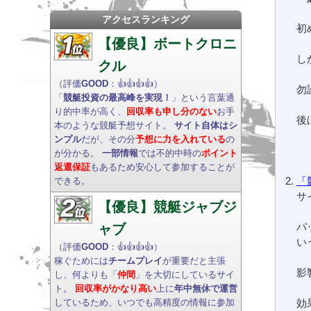
アクセスランキング
初
【優良】ボートクロニ
し
クル
（評価
GOOD
：👍👍👍👍）
勿
「
競艇投資の最高峰を実現！
」という言葉通
り的中率が高く、
回収率も申し分のない
お手
後
本のような競艇予想サイト。
サイト自体はシ
ンプル
だが、その分
予想に力を入れている
の
が分かる。
一部情報
では不的中時の
ポイント
返還保証
もあるため安心して参加することが
「
できる。
サ
【優良】競艇ジャブジ
パ
ャブ
い
（評価
GOOD
：👍👍👍👍）
稼ぐためには
チームプレイ
が重要だと主張
影
し、何よりも「
仲間
」を大切にしているサイ
ト。
回収率がかなり高い
上に
年中無休で運営
しているため、いつでも高精度の情報に参加
効