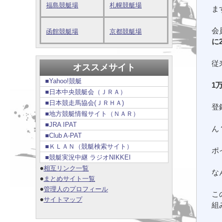
福島競艇場
札幌競艇場
ま
会
函館競艇場
京都競艇場
に
従
オススメサイト
■Yahoo!競艇
1
■日本中央競艇会（ＪＲＡ）
■日本競走馬協会(ＪＲＨＡ)
登
■地方競艇情報サイト（ＮＡＲ）
■JRA IPAT
ん
■Club A-PAT
■ＫＬＡＮ（競艇検索サイト）
ポ
■競艇実況中継 ラジオNIKKEI
●
相互リンク一覧
な
●
まとめサイト一覧
●
管理人のプロフィール
こ
●
サイトマップ
組