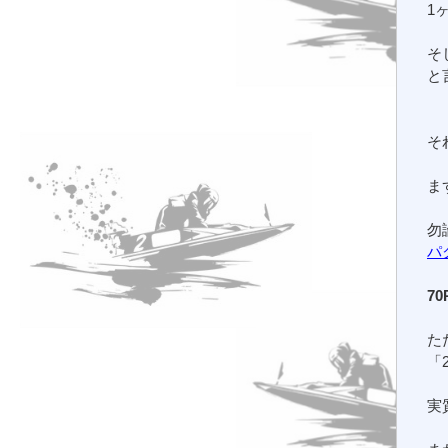
1
そ
と
そ
ま
勿
パ
7
た
「
実