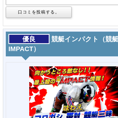
優良
競艇インパクト（競
IMPACT）