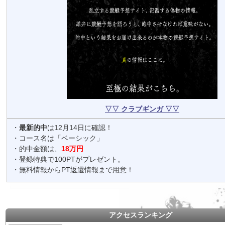
▽▽ クラブギンガ ▽▽
・
最新的中
は12月14日に確認！
・コース名は「ベーシック」
・的中金額は、
18万円
・登録特典で100PTがプレゼント。
・無料情報からPT返還情報まで用意！
アクセスランキング