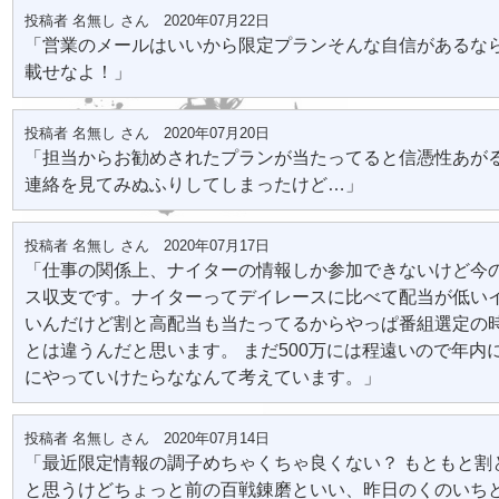
投稿者 名無し さん 2020年07月22日
「営業のメールはいいから限定プランそんな自信があるな
載せなよ！」
投稿者 名無し さん 2020年07月20日
「担当からお勧めされたプランが当たってると信憑性あがる
連絡を見てみぬふりしてしまったけど…」
投稿者 名無し さん 2020年07月17日
「仕事の関係上、ナイターの情報しか参加できないけど今
ス収支です。ナイターってデイレースに比べて配当が低い
いんだけど割と高配当も当たってるからやっぱ番組選定の
とは違うんだと思います。 まだ500万には程遠いので年内
にやっていけたらななんて考えています。」
投稿者 名無し さん 2020年07月14日
「最近限定情報の調子めちゃくちゃ良くない？ もともと割
と思うけどちょっと前の百戦錬磨といい、昨日のくのいち