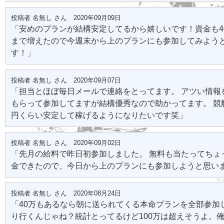
投稿者 名無し さん 2020年09月09日
「安めのプランが結構安定してるから嬉しいです！資金も4
まで増えたので今週末から上のプランにも参加してみよう
す！」
投稿者 名無し さん 2020年09月07日
「担当とほぼ毎日メールで連絡をとってます。 アツい情報
もらって参加してますが結構優秀なので助かってます。 競艇
円くらい安定して稼げるようになりたいです笑」
投稿者 名無し さん 2020年09月02日
「先月の給料で昨日初参加しました。 無料も当たってちょ
金できたので、今日から上のプランにも参加しようと思い
投稿者 名無し さん 2020年08月24日
「40万もあるなら朝に送られてくる本命プランを全部参加
り行くんじゃね？統計とってるけど100万は超えそうよ。