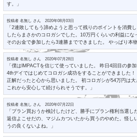
す。」
投稿者 名無し さん 2020年08月03日
「2連敗してもう諦めようと思って残りのポイントを消費
したらまさかのコロガシでした。10万円くらいの利益にな
そのお金で参加したら3連勝までできました。 やっぱり本
投稿者 名無し さん 2020年07月28日
「僕はIMPACTを信じて使っていました。 昨日4回目の参
4thデイではじめてコロガシ成功をすることができました！
正解だったと心から思いました。 初コロガシが54万円は
これから安心して続けられそうです。」
投稿者 名無し さん 2020年07月22日
「プラン買おうか検討したけど、勝手にプラン権利当選し
返信よこせだの、マジムカついたから買うのやめた。怪し
うの良くないよね。」