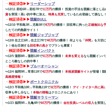
・
検証済③▶▶
リーダーシップ
↪12/11 若松6R→若松7Rで
11万円
の獲得！ 投資の手法を競艇に落とし込
資
を実現！高い的中率に加え、
特典も充実
しているため登録して損なし
・
検証済④▶▶
競艇BULL
↪12/10 平和島3R→児島5Rで
8万円
の獲得！ 回収率に拘った
正確無比な
したての灼熱新サイト！
・
検証済⑤▶▶
競艇ジャブジャブ
↪12/8 住之江6R→住之江7Rで
40万円
の獲得！ 何よりも「
仲間
」を大切
ト！他を圧倒する
回収率の高さ
でプランも豊富！
・
検証済⑥▶▶
競艇インパクト
↪12/5 蒲郡8R→蒲郡12Rで
51万円
の獲得！
未来を変える
なら競艇インパ
ところ敵なしの的中率！
・
検証済⑦▶▶
ブルーオーシャン
↪12/4 福岡9R→常滑11Rで
42万円
の獲得！
本格派競艇サイト
が登場！競
高精度情報
！
・
検証済⑧▶▶
ボートクロニクル
↪12/3 平和島10R→平和島11Rで
32万円
の獲得！
デイ・ナイター共に高
収率も申し分なし！
本物の情報
はクロニクルにあり！
・
検証済⑨▶▶
競艇サラリーマン
↪1/23 福岡9R→丸亀4Rで
60万円
の獲得！
会社役員レベルの収入
を実現