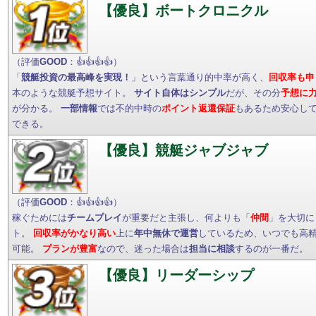
【優良】ボートクロニクル
（評価
GOOD
：👍👍👍👍）
「
競艇投資の最高峰を実現！
」という言葉通り的中率が高く、
回収率も申
本のような競艇予想サイト。
サイト自体はシンプル
だが、その分
予想に
が分かる。
一部情報
では不的中時の
ポイント返還保証
もあるため安心し
できる。
【優良】競艇ジャブジャブ
（評価
GOOD
：👍👍👍👍）
稼ぐためには
チームプレイ
が重要だと主張し、何よりも「
仲間
」を大切に
ト。
回収率がかなり高い
上に
年中無休で運営
しているため、いつでも高
可能。
プランが豊富
なので、迷った場合は
担当に相談
するのが一番だ。
【優良】リーダーシップ