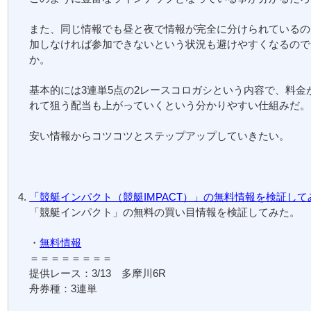
また、同じ情報でも昼と夜で情報が完全に分けられているの
加しなければ参加できないという状況も避けやすくなるので
か。
基本的には3連単5点の2レースコロガシという内容で、料金
れて狙う配当も上がっていくという分かりやすい仕組みだ。
安い情報からコツコツとステップアップしていきたい。
「競艇インパクト（競艇IMPACT）」の無料情報を検証して
「競艇インパクト」の無料の買い目情報を検証してみた。
・
無料情報
＝＝＝＝＝＝＝＝
提供レース：3/13 多摩川6R
舟券種：3連単