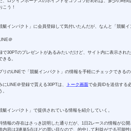
た、ログインボーナスのポイントをコツコツ貯めれば、多少の時間
おこう！
競艇インパクト」に会員登録して気付いたんだが、なんと「競艇イ
録で30PTのプレゼントがあるみたいだけど、サイト内に表示され
できる。
プリのLINEで「競艇インパクト」の情報を手軽にチェックできる
みにLINE＠登録で貰える30PTは、
トーク画面
で会員IDを送信する
う。
競艇インパクト」で提供されている情報を紹介していく。
料情報の存在はさっき説明した通りだが、1日2レースの情報が公開
供内容は3連単5点ほどの買い目なので、的中して利益がでる可能性