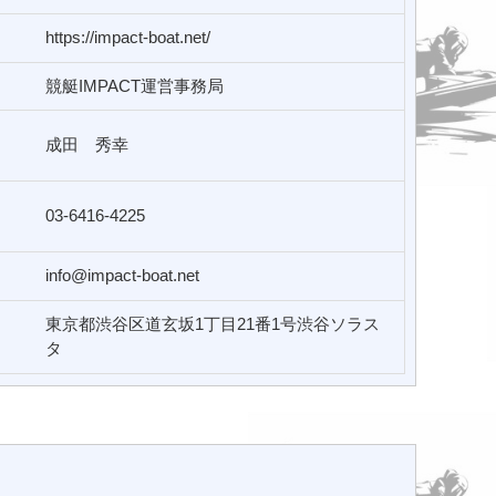
https://impact-boat.net/
:
競艇IMPACT運営事務局
成田 秀幸
03-6416-4225
info@impact-boat.net
:
東京都渋谷区道玄坂1丁目21番1号渋谷ソラス
タ