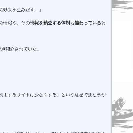
の効果を生みだす。」
の情報や、その
情報を精査する体制も備わっている
と
3点紹介されていた。
利用するサイトは少なくする」という意思で挑む事が