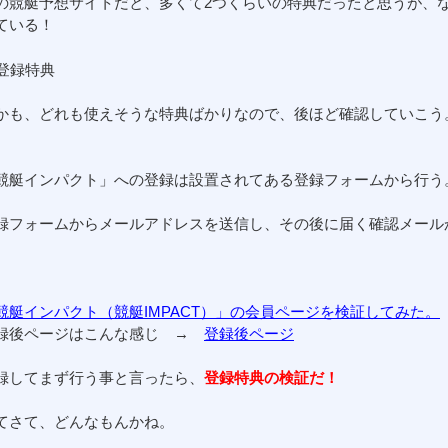
の競艇予想サイトだと、多くて2つくらいの特典だったと思うが、
ている！
かも、どれも使えそうな特典ばかりなので、後ほど確認していこう
競艇インパクト」への登録は設置されてある登録フォームから行う
録フォームからメールアドレスを送信し、その後に届く確認メール
競艇インパクト（競艇IMPACT）」の会員ページを検証してみた。
録後ページはこんな感じ →
登録後ページ
録してまず行う事と言ったら、
登録特典の検証だ！
てさて、どんなもんかね。