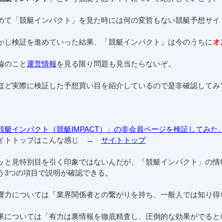
めて「競艇インパクト」を見た時には何の変哲もない競艇予想サイ
かし検証を進めていった結果、「競艇インパクト」は今のうちに
オ
論のこと
運営情報
を見る限り問題も見当たらないぞ。
ほど実際に検証した予想買い目を紹介しているので是非確認してみ
競艇インパクト（競艇IMPACT）」の非会員ページを検証してみた
イトトップはこんな感じ →
サイトトップ
ッと見特別目を引く印象ではないんだが、「競艇インパクト」の情
う3つの項目で説明が確認できる。
響力については「業界関係者との繋がりを持ち、一般人では知り得
果については「有力は裏情報を徹底精査し、圧倒的な効果がでると