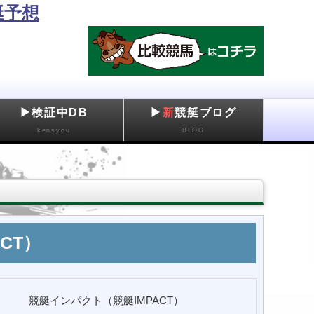
艇予想
▶検証中DB
▶
新
競艇ブログ
kensyou
BLOG
CT）
競艇インパクト（競艇IMPACT）