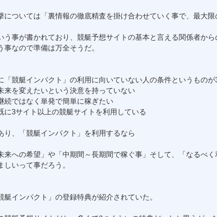
撃については「裏情報の徹底精査を掛け合わせていく事で、最大限
いう事が書かれており、競艇予想サイトの基本と言える関係者から
う事なので準備は万全そうだ。
に「競艇インパクト」の利用に向いていない人の条件というものが
未来を変えたいという決意を持っていない
継続ではなく単発で簡単に稼ぎたい
既に3サイト以上の競艇サイトを利用している
あり、「競艇インパクト」を利用するなら
未来への希望」や「中期間～長期間で稼ぐ事」そして、「なるべく
ましいって事だろう。
競艇インパクト」の登録特典が紹介されていた。