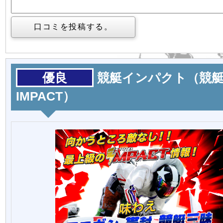
優良
競艇インパクト（競
IMPACT）