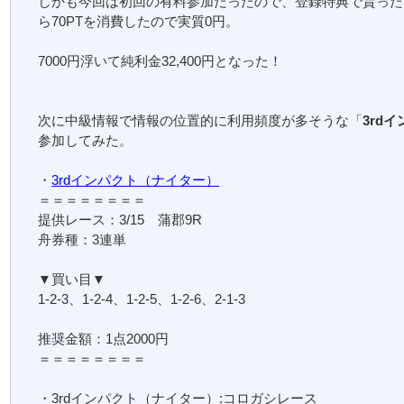
しかも今回は初回の有料参加だったので、登録特典で貰った1
ら70PTを消費したので実質0円。
7000円浮いて純利金32,400円となった！
次に中級情報で情報の位置的に利用頻度が多そうな「
3rd
参加してみた。
・
3rdインパクト（ナイター）
＝＝＝＝＝＝＝＝
提供レース：3/15 蒲郡9R
舟券種：3連単
▼買い目▼
1-2-3、1-2-4、1-2-5、1-2-6、2-1-3
推奨金額：1点2000円
＝＝＝＝＝＝＝＝
・3rdインパクト（ナイター）:コロガシレース