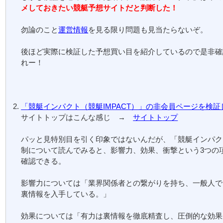
メしておきたい競艇予想サイトだと判断した！
勿論のこと
運営情報
を見る限り問題も見当たらないぞ。
後ほど実際に検証した予想買い目を紹介しているので是非確
れー！
「競艇インパクト（競艇IMPACT）」の非会員ページを検
サイトトップはこんな感じ →
サイトトップ
パッと見特別目を引く印象ではないんだが、「競艇インパク
制について読んでみると、影響力、効果、衝撃という3つの
確認できる。
影響力については「業界関係者との繋がりを持ち、一般人で
裏情報を入手している。」
効果については「有力は裏情報を徹底精査し、圧倒的な効果