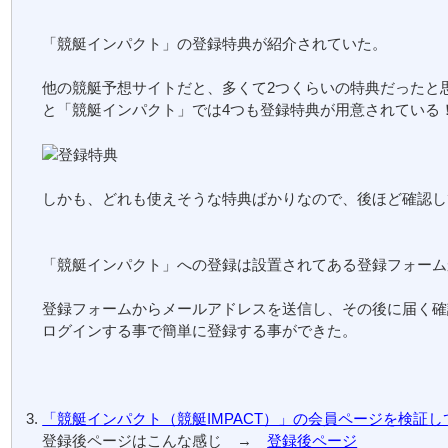
「競艇インパクト」の登録特典が紹介されていた。
他の競艇予想サイトだと、多くて2つくらいの特典だったと
と「競艇インパクト」では4つも登録特典が用意されている
しかも、どれも使えそうな特典ばかりなので、後ほど確認し
「競艇インパクト」への登録は設置されてある登録フォーム
登録フォームからメールアドレスを送信し、その後に届く確
ログインする事で簡単に登録する事ができた。
「競艇インパクト（競艇IMPACT）」の会員ページを検証し
登録後ページはこんな感じ →
登録後ページ