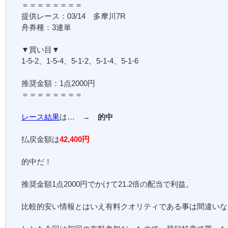
＝＝＝＝＝＝＝＝
提供レース：03/14 多摩川7R
舟券種：3連単
▼買い目▼
1-5-2、1-5-4、5-1-2、5-1-4、5-1-6
推奨金額：1点2000円
＝＝＝＝＝＝＝＝
レース結果
は… →
的中
払戻金額は
42,400円
的中だ！
推奨金額1点2000円でかけて21.2倍の配当で利益。
比較的安い情報とはいえ有料クオリティである事は間違いな