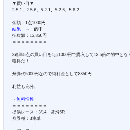
▼買い目▼
2-5-1、2-5-6、5-2-1、5-2-6、5-6-2
金額：1点1000円
結果
→
的中
払戻額：13,350円
＝＝＝＝＝＝＝＝
3連単5点の買い目を1点1000円で購入して13.5倍の的中となり、
獲得だ！
舟券代5000円なので純利金として8350円
利益も充分。
・
無料情報
＝＝＝＝＝＝＝＝
提供レース：3/14 常滑6R
舟券種：3連単