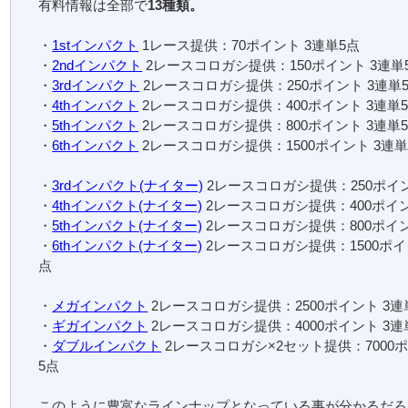
有料情報は全部で
13種類。
・
1stインパクト
1レース提供：70ポイント 3連単5点
・
2ndインパクト
2レースコロガシ提供：150ポイント 3連単
・
3rdインパクト
2レースコロガシ提供：250ポイント 3連単
・
4thインパクト
2レースコロガシ提供：400ポイント 3連単
・
5thインパクト
2レースコロガシ提供：800ポイント 3連単
・
6thインパクト
2レースコロガシ提供：1500ポイント 3連単
・
3rdインパクト(ナイター)
2レースコロガシ提供：250ポイン
・
4thインパクト(ナイター)
2レースコロガシ提供：400ポイン
・
5thインパクト(ナイター)
2レースコロガシ提供：800ポイン
・
6thインパクト(ナイター)
2レースコロガシ提供：1500ポイ
点
・
メガインパクト
2レースコロガシ提供：2500ポイント 3連
・
ギガインパクト
2レースコロガシ提供：4000ポイント 3連
・
ダブルインパクト
2レースコロガシ×2セット提供：7000ポ
5点
このように豊富なラインナップとなっている事が分かるだろ