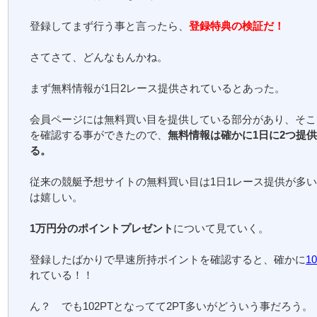
登録してまず行う事と言ったら、
登録特典の検証だ！
さてさて、どんなもんかね。
まず無料情報が1日2レース提供されているとあった。
会員ページには無料買い目を提供している部分があり、そこ
を確認する事ができたので、
無料情報は確かに1日に2つ提
る。
従来の競艇予想サイトの無料買い目は1日1レース提供が多
は嬉しい。
1万円分のポイントプレゼント
について見ていく。
登録したばかりで早速所持ポイントを確認すると、確かに
1
れている！！
ん？ でも102PTとなってて2PT多いがどういう事だろう。