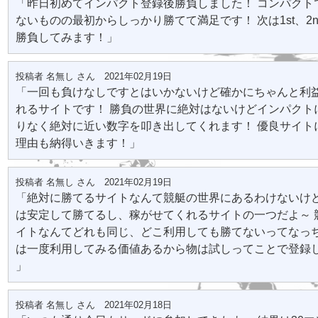
「昨日初めてインパクト登録後勝負しました！ コンパクト
ないものの最初からしっかり勝てて満足です！ 次は1st、2
勝負してみます！」
投稿者 名無し さん 2021年02月19日
「一回も負けなしですとはいかないけど確かにちゃんと利
れるサイトです！ 勝負の世界に絶対はないけどインパクト
りなく絶対に近い数字を叩き出してくれます！ 優良サイト
理由も納得いきます！」
投稿者 名無し さん 2021年02月19日
「絶対に勝てるサイトなんて競艇の世界にあるわけないけ
は安定して勝てるし、稼がせてくれるサイトの一つだよ～ 
イトなんてどれも同じ、どこ利用しても勝てないってなっ
は一度利用してみる価値あるから物は試しってことで登録
」
投稿者 名無し さん 2021年02月18日