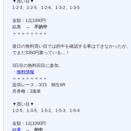
▼買い目▼
1-2-3、1-2-5、1-2-6、1-3-2、1-3-5
金額：1点1000円
結果 →
不的中
＝＝＝＝＝＝＝＝
後日の無料買い目では的中を確認する事はできなかったが、
でまだ3350円勝っている…！
3日目の無料回目に参加。
・
無料情報
＝＝＝＝＝＝＝＝
提供レース：3/15 桐生6R
舟券種：3連単
▼買い目▼
1-2-5、1-3-5、1-5-2、1-5-3、1-5-4
金額：1点1000円
結果
→
的中