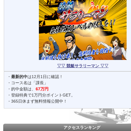
▽▽ 競艇サラリーマン ▽▽
・
最新的中
は12月1日に確認！
・コース名は「課長」
・的中金額は、
67万円
・登録特典で1万円分ポイントGET。
・365日休まず無料情報公開中！
アクセスランキング