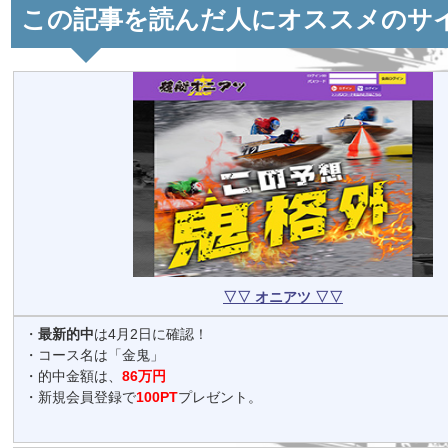
この記事を読んだ人にオススメのサ
▽▽ オニアツ ▽▽
・
最新的中
は4月2日に確認！
・コース名は「金鬼」
・的中金額は、
86万円
・新規会員登録で
100PT
プレゼント。