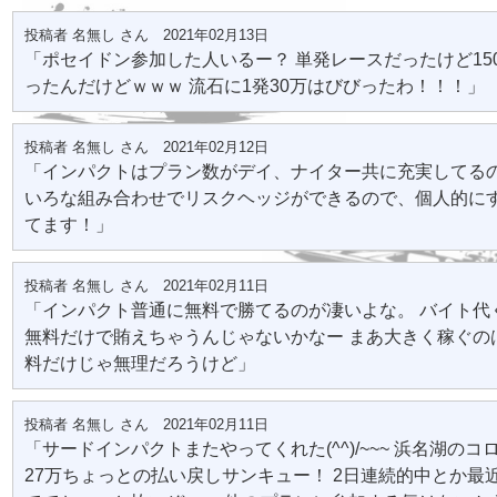
投稿者 名無し さん 2021年02月13日
「ポセイドン参加した人いるー？ 単発レースだったけど15
ったんだけどｗｗｗ 流石に1発30万はびびったわ！！！」
投稿者 名無し さん 2021年02月12日
「インパクトはプラン数がデイ、ナイター共に充実してるの
いろな組み合わせでリスクヘッジができるので、個人的に
てます！」
投稿者 名無し さん 2021年02月11日
「インパクト普通に無料で勝てるのが凄いよな。 バイト代
無料だけで賄えちゃうんじゃないかなー まあ大きく稼ぐの
料だけじゃ無理だろうけど」
投稿者 名無し さん 2021年02月11日
「サードインパクトまたやってくれた(^^)/~~~ 浜名湖の
27万ちょっとの払い戻しサンキュー！ 2日連続的中とか最