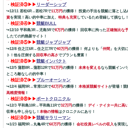
・
検証済③▶▶
リーダーシップ
↪12/11 若松6R→若松7Rで
11万円
の獲得！ 投資の手法を競艇に落とし込
資
を実現！高い的中率に加え、
特典も充実
しているため登録して損なし
・
検証済④▶▶
競艇BULL
↪12/10 平和島3R→児島5Rで
8万円
の獲得！ 回収率に拘った
正確無比な
したての灼熱新サイト！
・
検証済⑤▶▶
競艇ジャブジャブ
↪12/8 住之江6R→住之江7Rで
40万円
の獲得！ 何よりも「
仲間
」を大切
ト！他を圧倒する
回収率の高さ
でプランも豊富！
・
検証済⑥▶▶
競艇インパクト
↪12/5 蒲郡8R→蒲郡12Rで
51万円
の獲得！
未来を変える
なら競艇インパ
ところ敵なしの的中率！
・
検証済⑦▶▶
ブルーオーシャン
↪12/4 福岡9R→常滑11Rで
42万円
の獲得！
本格派競艇サイト
が登場！競
高精度情報
！
・
検証済⑧▶▶
ボートクロニクル
↪12/3 平和島10R→平和島11Rで
32万円
の獲得！
デイ・ナイター共に高
収率も申し分なし！
本物の情報
はクロニクルにあり！
・
検証済⑨▶▶
競艇サラリーマン
↪1/23 福岡9R→丸亀4Rで
60万円
の獲得！
会社役員レベルの収入
を実現