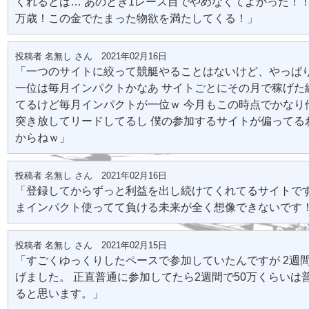
くれるとは… あのとき1レース目でやめなくてよかった！！
万歳！この金でたまった物欲を満たしてくる！」
投稿者 名無し さん 2021年02月16日
「一つのサイトに絞って競艇やることはないけど、やっぱ
一位は毎月インパクトかなあ サイトごとにその月で稼げた
てるけど毎月インパクトが一位ｗ 今月もこの時点でかなり
突き放してリードしてるし 僕の参加するサイトが偏ってる
からねｗ」
投稿者 名無し さん 2021年02月16日
「登録してからずっと利益を出し続けてくれてるサイトです
まインパクト使ってて負ける未来が全く想像できないです
投稿者 名無し さん 2021年02月15日
「すごくゆっくりしたペースで参加していたんですが 2週間
げました。 正直普通に参加してたら2週間で50万くらいは
ると思います。」