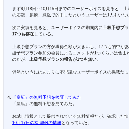
まず9月18日～10月15日までのユーザーボイスを見ると、
の応龍、麒麟、鳳凰で的中したというユーザーは1人もいな
次に実績を見ると、ユーザーボイスの期間内に
上級予想プラ
17つも存在
している。
上級予想プランの方が獲得金額が大きいし、17つも的中が
級予想プラン参加の会員によるコメントが1つくらいは含ま
のだが、
上級予想プランの報告が1つも無い。
偶然というにはあまりに不思議なユーザーボイスの掲載だっ
「皇艇」の無料予想を検証してみた
「皇艇」の無料予想を見てみた。
お試し情報として提供されている無料情報だが、確認した情
10月17日の福岡5Rの情報
となっていた。