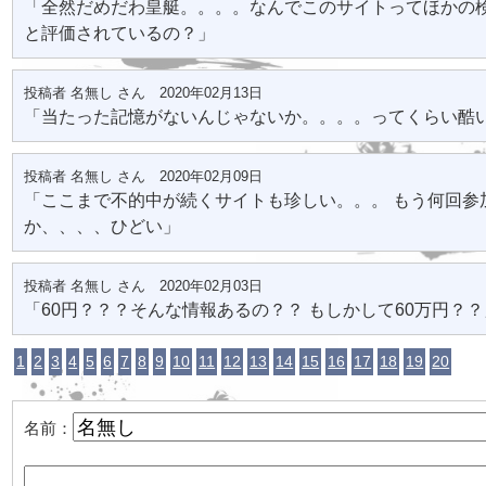
「全然だめだわ皇艇。。。。なんでこのサイトってほかの
と評価されているの？」
投稿者 名無し さん 2020年02月13日
「当たった記憶がないんじゃないか。。。。ってくらい酷
投稿者 名無し さん 2020年02月09日
「ここまで不的中が続くサイトも珍しい。。。 もう何回参
か、、、、ひどい」
投稿者 名無し さん 2020年02月03日
「60円？？？そんな情報あるの？？ もしかして60万円？？
1
2
3
4
5
6
7
8
9
10
11
12
13
14
15
16
17
18
19
20
名前：