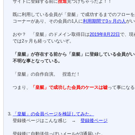
サイトに登録する前に
捏造
見つけちゃったよ！！
既に利用している会員が「皇艇」で成功するまでのフローを
コーナーがあり、その会員の1人に
利用期間で3ヶ月の人
が
おや？ 「皇艇」のドメイン取得日は
2019年8月22日
で、現
では2ヶ月も経っていないぞ。
「皇艇」が存在する前から「皇艇」に登録している会員がい
不明な事となっている。
「皇艇」の自作自演。 捏造だ！
つまり、
「皇艇」で成功した会員のケースは嘘
って事になる
「皇艇」の会員ページを検証してみた。
登録後ページはこんな感じ →
登録後ページ
登録後に自動送信っぽいメールが3通届いた。