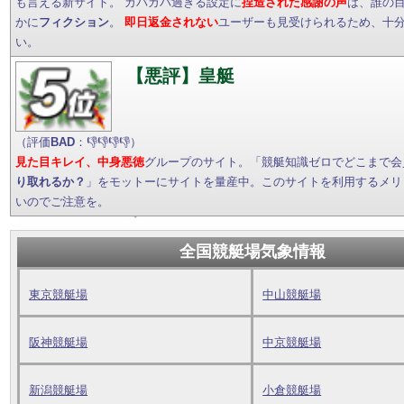
も言える新サイト。 ガバガバ過ぎる設定に
捏造された感謝の声
は、誰の
かに
フィクション
。
即日返金されない
ユーザーも見受けられるため、十
い。
【悪評】皇艇
（評価
BAD
：👎👎👎👎）
見た目キレイ、中身悪徳
グループのサイト。「競艇知識ゼロでどこまで会
り取れるか？
」をモットーにサイトを量産中。このサイトを利用するメリ
いのでご注意を。
全国競艇場気象情報
東京競艇場
中山競艇場
阪神競艇場
中京競艇場
新潟競艇場
小倉競艇場