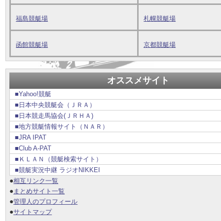
福島競艇場
札幌競艇場
函館競艇場
京都競艇場
オススメサイト
■Yahoo!競艇
■日本中央競艇会（ＪＲＡ）
■日本競走馬協会(ＪＲＨＡ)
■地方競艇情報サイト（ＮＡＲ）
■JRA IPAT
■Club A-PAT
■ＫＬＡＮ（競艇検索サイト）
■競艇実況中継 ラジオNIKKEI
●
相互リンク一覧
●
まとめサイト一覧
●
管理人のプロフィール
●
サイトマップ