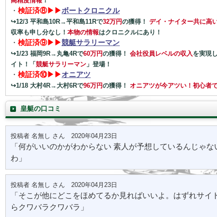
高精度情報
！
・
検証済⑧▶▶
ボートクロニクル
↪12/3 平和島10R→平和島11Rで
32万円
の獲得！
デイ・ナイター共に高
収率も申し分なし！
本物の情報
はクロニクルにあり！
・
検証済⑨▶▶
競艇サラリーマン
↪1/23 福岡9R→丸亀4Rで
60万円
の獲得！
会社役員レベルの収入
を実現
イト！「
競艇サラリーマン
」登場！
・
検証済⑩▶▶
オニアツ
↪1/18 大村4R→大村6Rで
96万円
の獲得！
オニアツが今アツい！
初心者
皇艇の口コミ
投稿者 名無し さん 2020年04月23日
「何がいいのかがわからない 素人が予想しているんじゃな
わ」
投稿者 名無し さん 2020年04月23日
「そこが他にどこをほめてるか見ればいいよ。はずれサイ
らクワバラクワバラ」