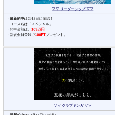
▽▽ リーダーシップ ▽▽
・
最新的中
は2月2日に確認！
・コース名は「スペシャル」
・的中金額は、
109万円
・新規会員登録で
100PT
プレゼント。
▽▽ クラブギンガ ▽▽