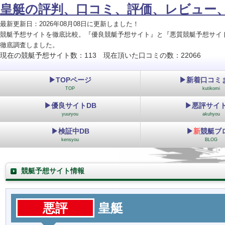
皇艇の評判、口コミ、評価、レビュー
最新更新日：2026年08月08日に更新しました！
競艇予想サイトを徹底比較。『優良競艇予想サイト』と『悪質競艇予想サイ
徹底調査しました。
現在の競艇予想サイト数：113 現在頂いた口コミの数：22066
▶TOPページ
▶新着口コミ
TOP
kutikomi
▶優良サイトDB
▶悪評サイト
yuuryou
akuhyou
▶検証中DB
▶
新
競艇ブ
kensyou
BLOG
競艇予想サイト情報
悪評
皇艇