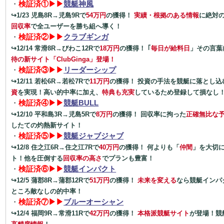
・
検証済①▶▶
競艇神風
↪1/23 児島8R→児島9Rで
54万円
の獲得！
実績・根拠のある情報
に絶対
回収率
で全ユーザーを勝ち組へ導く！
・
検証済②▶▶
クラブギンガ
↪12/14 常滑8R→びわこ12Rで
18万円
の獲得！ ｢
毎日が給料日
」その言葉
待の新サイト「ClubGinga」登場！
・
検証済③▶▶
リーダーシップ
↪12/11 若松6R→若松7Rで
11万円
の獲得！ 投資の手法を競艇に落とし込
資
を実現！高い的中率に加え、
特典も充実
しているため登録して損なし
・
検証済④▶▶
競艇BULL
↪12/10 平和島3R→児島5Rで
8万円
の獲得！ 回収率に拘った
正確無比な
したての灼熱新サイト！
・
検証済⑤▶▶
競艇ジャブジャブ
↪12/8 住之江6R→住之江7Rで
40万円
の獲得！ 何よりも「
仲間
」を大切
ト！他を圧倒する
回収率の高さ
でプランも豊富！
・
検証済⑥▶▶
競艇インパクト
↪12/5 蒲郡8R→蒲郡12Rで
51万円
の獲得！
未来を変える
なら競艇インパ
ところ敵なしの的中率！
・
検証済⑦▶▶
ブルーオーシャン
↪12/4 福岡9R→常滑11Rで
42万円
の獲得！
本格派競艇サイト
が登場！競