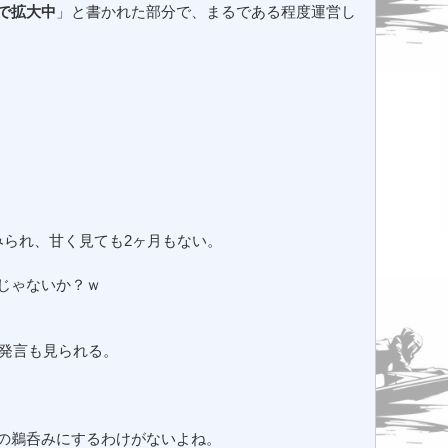
で拡大中
」と書かれた部分で、まるである程度運営し
みられ、甘く見ても2ヶ月もない。
じゃないか？ｗ
た発言も見られる。
の鵜呑みにするわけがないよね。