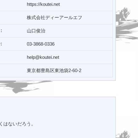
https://koutei.net
:
株式会社ディーアールエフ
名:
山口俊治
号:
03-3868-0336
:
help@koutei.net
東京都豊島区東池袋2-60-2
くはないだろう。