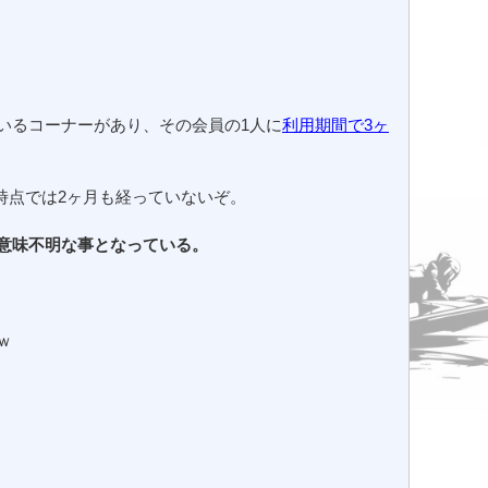
いるコーナーがあり、その会員の1人に
利用期間で3ヶ
時点では2ヶ月も経っていないぞ。
意味不明な事となっている。
ｗ