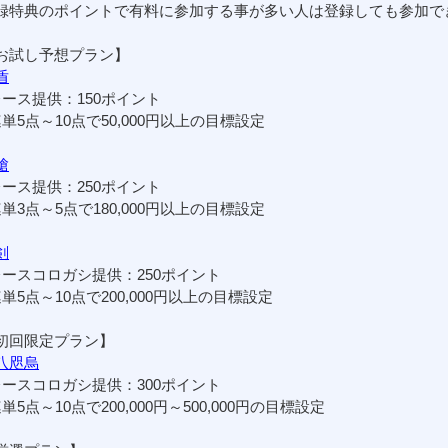
録特典のポイントで有料に参加する事が多い人は登録しても参加で
お試し予想プラン】
盾
レース提供：150ポイント
連単5点～10点で50,000円以上の目標設定
槍
レース提供：250ポイント
連単3点～5点で180,000円以上の目標設定
剣
レースコロガシ提供：250ポイント
連単5点～10点で200,000円以上の目標設定
初回限定プラン】
八咫烏
レースコロガシ提供：300ポイント
連単5点～10点で200,000円～500,000円の目標設定