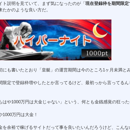
イト説明を見ていて、まず気になったのが「
現在登録枠を期間限定
来たかのような良い方だ。
初にも書いたとおり「皇艇」の運営期間は今のところ1ヶ月未満と
間限定で登録枠増やしたとか言ってるけど、最初っから言ってるん
もはや1000万円は大金じゃない」という、何とも金銭感覚の狂っ
や1000万円は大金！
金を余裕で稼げるサイトだって事を良いたいんだろうけど、こんな