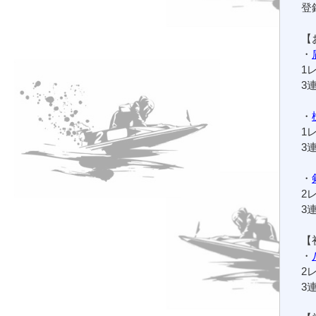
登
【
・
1
3
・
1
3
・
2
3
【
・
2
3