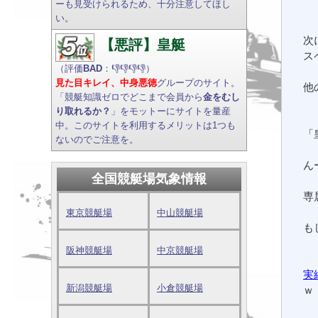
ーも見受けられるため、十分注意してほし
い。
次
【悪評】皇艇
ス
（評価
BAD
：👎👎👎👎）
見た目キレイ、中身悪徳
グループのサイト。
他
「競艇知識ゼロでどこまで会員から
金をむし
り取れるか？
」をモットーにサイトを量産
中。このサイトを利用するメリットは1つも
「
ないのでご注意を。
ん
全国競艇場気象情報
専
東京競艇場
中山競艇場
も
阪神競艇場
中京競艇場
実
新潟競艇場
小倉競艇場
ｗ