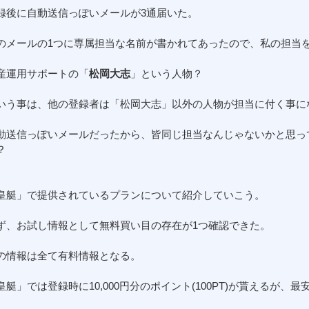
録後に自動送信っぽいメールが3通届いた。
のメールの1つに専属担当な名前が書かれてあったので、私の担当
産運用サポートの「
松岡大志
」という人物？
いう事は、他の登録者は「松岡大志」以外の人物が担当に付く事に
動送信っぽいメールだったから、皆同じ担当なんじゃないかと思っ
？
皇艇」で提供されているプランについて紹介していこう。
ず、お試し情報として無料買い目の存在が1つ確認できた。
の情報は全て有料情報となる。
皇艇」では登録時に10,000円分のポイント(100PT)が貰えるが、最