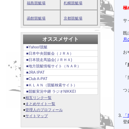
福島競艇場
札幌競艇場
極
函館競艇場
京都競艇場
サ
既
オススメサイト
月
■Yahoo!競艇
お
■日本中央競艇会（ＪＲＡ）
■日本競走馬協会(ＪＲＨＡ)
「
■地方競艇情報サイト（ＮＡＲ）
■JRA IPAT
「
■Club A-PAT
■ＫＬＡＮ（競艇検索サイト）
つ
■競艇実況中継 ラジオNIKKEI
●
相互リンク一覧
●
まとめサイト一覧
●
管理人のプロフィール
「
●
サイトマップ
登