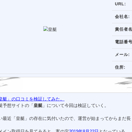
URL:
会社名
責任者
電話番
メール
住所:
皇艇」の口コミを検証してみた。
艇予想サイトの「
皇艇
」について今回は検証していく。
い最近「皇艇」の存在に気付いたので、運営が始まってからまだ長
メイン取得日を見てみると、案の定
2019年8月22日
となっている。