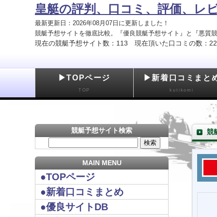
皇艇の評判、口コミ、評価、レ
最新更新日：2026年08月07日に更新しました！
競艇予想サイトを徹底比較。『優良競艇予想サイト』と『悪質
現在の競艇予想サイト数：113 現在頂いた口コミの数：220
▶TOPページ
▶新着口コミまと
TOP
kutikomi
競艇予想サイト検索
競
検索
MAIN MENU
●
TOPページ
●
新着口コミまとめ
●
優良サイトDB