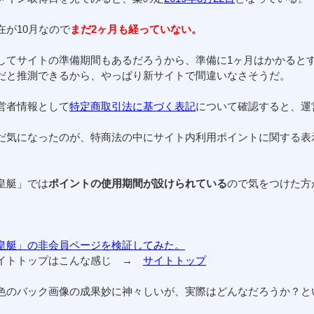
在が10月なので
まだ2ヶ月も経っていない。
してサイトの準備期間もあるだろうから、準備に1ヶ月はかかると
だと推測できるから、やっぱり新サイトで間違いなさそうだ。
営者情報として
特定商取引法に基づく表記
について確認すると、運
だ気になったのが、特商法の中にサイト内利用ポイントに関する表示
。
皇艇」では
ポイントの使用期間が設けられている
ので気をつけた方
皇艇」の非会員ページを検証してみた。
イトトップはこんな感じ →
サイトトップ
色のバック画像の成果妙に神々しいが、実際はどんなだろうか？と