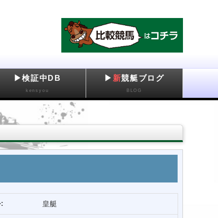
▶検証中DB
▶
新
競艇ブログ
kensyou
BLOG
ル:
皇艇