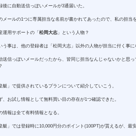
録後に自動送信っぽいメールが3通届いた。
のメールの1つに専属担当な名前が書かれてあったので、私の担当
産運用サポートの「
松岡大志
」という人物？
いう事は、他の登録者は「松岡大志」以外の人物が担当に付く事に
動送信っぽいメールだったから、皆同じ担当なんじゃないかと思っ
？
皇艇」で提供されているプランについて紹介していこう。
ず、お試し情報として無料買い目の存在が1つ確認できた。
の情報は全て有料情報となる。
皇艇」では登録時に10,000円分のポイント(100PT)が貰えるが、最