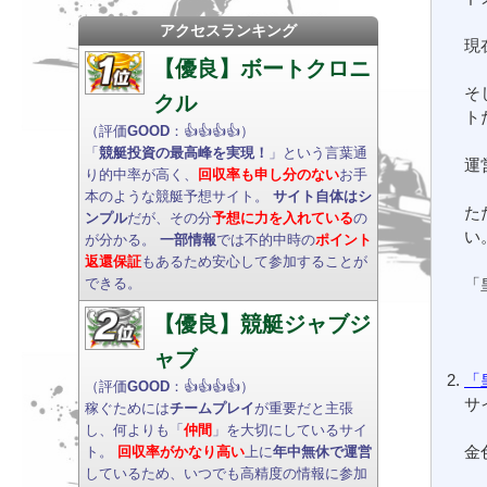
アクセスランキング
現
【優良】ボートクロニ
そ
クル
ト
（評価
GOOD
：👍👍👍👍）
「
競艇投資の最高峰を実現！
」という言葉通
運
り的中率が高く、
回収率も申し分のない
お手
本のような競艇予想サイト。
サイト自体はシ
た
ンプル
だが、その分
予想に力を入れている
の
い
が分かる。
一部情報
では不的中時の
ポイント
返還保証
もあるため安心して参加することが
できる。
「
【優良】競艇ジャブジ
ャブ
「
（評価
GOOD
：👍👍👍👍）
サ
稼ぐためには
チームプレイ
が重要だと主張
し、何よりも「
仲間
」を大切にしているサイ
金
ト。
回収率がかなり高い
上に
年中無休で運営
しているため、いつでも高精度の情報に参加