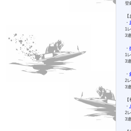
登
【
・
1
3
・
1
3
・
2
3
【
・
2
3