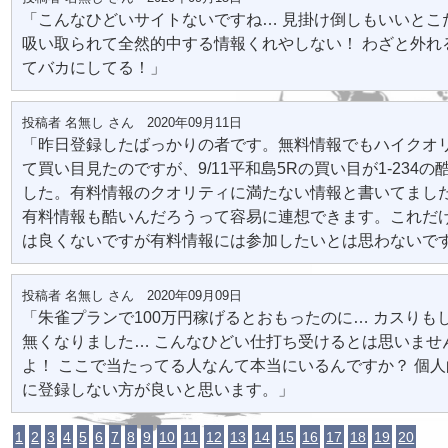
「こんなひどいサイトないですね… 見掛け倒しもいいとこ
吸い取られて全然的中する情報くれやしない！ わざと外れ
てバカにしてる！」
投稿者 名無し さん 2020年09月11日
「昨日登録したばっかりの者です。無料情報でもハイクオ
て買い目見たのですが、9/11平和島5Rの買い目が1-234
した。有料情報のクオリティに満たない情報と書いてまし
有料情報も酷いんだろうって容易に連想できます。これだ
は良くないですが有料情報には参加したいとは思わないで
投稿者 名無し さん 2020年09月09日
「朱雀プランで100万円稼げるとおもったのに… カスりも
無くなりました… こんなひどい仕打ち受けるとは思いませ
よ！ ここで当たってる人なんて本当にいるんですか？ 個
に登録しない方が良いと思います。」
1
2
3
4
5
6
7
8
9
10
11
12
13
14
15
16
17
18
19
20