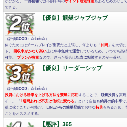
が分かる。
一部情報
では不的中時の
ポイント返還保証
もあるため安心し
できる。
【優良】競艇ジャブジャブ
（評価
GOOD
：👍👍👍👍）
稼ぐためには
チームプレイ
が重要だと主張し、何よりも「
仲間
」を大切に
ト。
回収率がかなり高い
上に
年中無休で運営
しているため、いつでも高
可能。
プランが豊富
なので、迷った場合は
担当に相談
するのが一番だ。
【優良】リーダーシップ
（評価
GOOD
：👍👍👍👍）
投資における勝率を上げる方法を競艇に応用
することで、
競艇投資
を実現
イト。 「
1週間あれば不安は信頼に変わる
」という自信も
納得の的中率
で
単に稼ぐことが可能だ。
LINEからの簡単登録
でお得な
特典
もあるため、
ことをオススメする。
【悪評】365