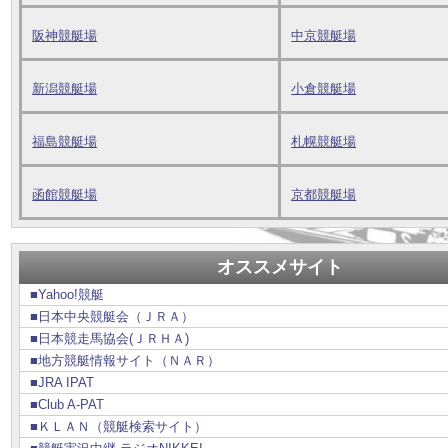
阪神競艇場
中京競艇場
新潟競艇場
小倉競艇場
福島競艇場
札幌競艇場
函館競艇場
京都競艇場
オススメサイト
■Yahoo!競艇
■日本中央競艇会（ＪＲＡ）
■日本競走馬協会(ＪＲＨＡ)
■地方競艇情報サイト（ＮＡＲ）
■JRA IPAT
■Club A-PAT
■ＫＬＡＮ（競艇検索サイト）