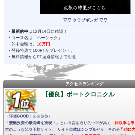
▽▽ クラブギンガ ▽▽
・
最新的中
は12月14日に確認！
・コース名は「ベーシック」
・的中金額は、
18万円
・登録特典で100PTがプレゼント。
・無料情報からPT返還情報まで用意！
アクセスランキング
【優良】ボートクロニクル
（評価
GOOD
：👍👍👍👍）
「
競艇投資の最高峰を実現！
」という言葉通り的中率が高く、
回収率も申
本のような競艇予想サイト。
サイト自体はシンプル
だが、その分
予想に