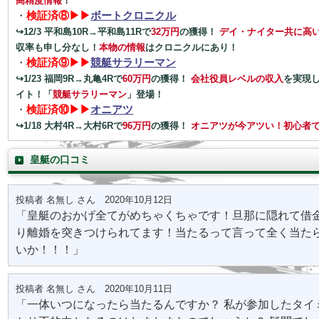
高精度情報
！
・
検証済⑧▶▶
ボートクロニクル
↪12/3 平和島10R→平和島11Rで
32万円
の獲得！
デイ・ナイター共に高
収率も申し分なし！
本物の情報
はクロニクルにあり！
・
検証済⑨▶▶
競艇サラリーマン
↪1/23 福岡9R→丸亀4Rで
60万円
の獲得！
会社役員レベルの収入
を実現
イト！「
競艇サラリーマン
」登場！
・
検証済⑩▶▶
オニアツ
↪1/18 大村4R→大村6Rで
96万円
の獲得！
オニアツが今アツい！
初心者
皇艇の口コミ
投稿者 名無し さん 2020年10月12日
「皇艇のおかげ全てがめちゃくちゃです！旦那に隠れて借
り離婚を突きつけられてます！当たるって言って全く当た
いか！！！」
投稿者 名無し さん 2020年10月11日
「一体いつになったら当たるんですか？ 私が参加したタイ