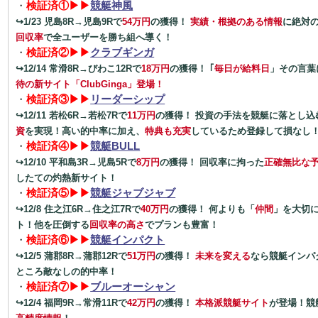
・
検証済①▶▶
競艇神風
↪1/23 児島8R→児島9Rで
54万円
の獲得！
実績・根拠のある情報
に絶対
回収率
で全ユーザーを勝ち組へ導く！
・
検証済②▶▶
クラブギンガ
↪12/14 常滑8R→びわこ12Rで
18万円
の獲得！ ｢
毎日が給料日
」その言葉
待の新サイト「ClubGinga」登場！
・
検証済③▶▶
リーダーシップ
↪12/11 若松6R→若松7Rで
11万円
の獲得！ 投資の手法を競艇に落とし込
資
を実現！高い的中率に加え、
特典も充実
しているため登録して損なし
・
検証済④▶▶
競艇BULL
↪12/10 平和島3R→児島5Rで
8万円
の獲得！ 回収率に拘った
正確無比な
したての灼熱新サイト！
・
検証済⑤▶▶
競艇ジャブジャブ
↪12/8 住之江6R→住之江7Rで
40万円
の獲得！ 何よりも「
仲間
」を大切
ト！他を圧倒する
回収率の高さ
でプランも豊富！
・
検証済⑥▶▶
競艇インパクト
↪12/5 蒲郡8R→蒲郡12Rで
51万円
の獲得！
未来を変える
なら競艇インパ
ところ敵なしの的中率！
・
検証済⑦▶▶
ブルーオーシャン
↪12/4 福岡9R→常滑11Rで
42万円
の獲得！
本格派競艇サイト
が登場！競