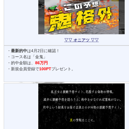
▽▽ オニアツ ▽▽
・
最新的中
は4月2日に確認！
・コース名は「金鬼」
・的中金額は、
86万円
・新規会員登録で
100PT
プレゼント。