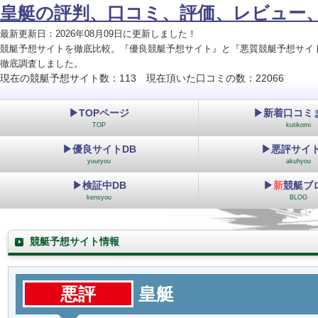
皇艇の評判、口コミ、評価、レビュー
最新更新日：2026年08月09日に更新しました！
競艇予想サイトを徹底比較。『優良競艇予想サイト』と『悪質競艇予想サイ
徹底調査しました。
現在の競艇予想サイト数：113 現在頂いた口コミの数：22066
▶TOPページ
▶新着口コミ
TOP
kutikomi
▶優良サイトDB
▶悪評サイト
yuuryou
akuhyou
▶検証中DB
▶
新
競艇ブ
kensyou
BLOG
競艇予想サイト情報
悪評
皇艇