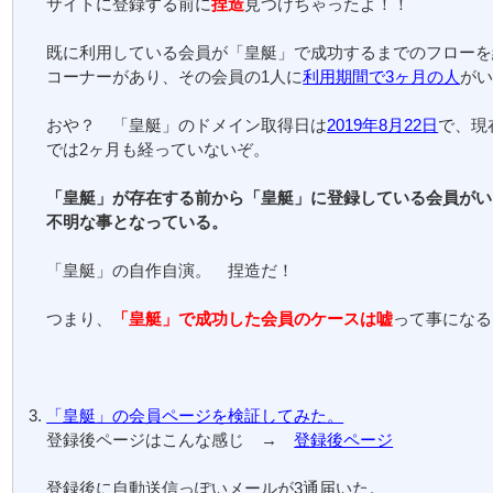
サイトに登録する前に
捏造
見つけちゃったよ！！
既に利用している会員が「皇艇」で成功するまでのフローを
コーナーがあり、その会員の1人に
利用期間で3ヶ月の人
が
おや？ 「皇艇」のドメイン取得日は
2019年8月22日
で、現
では2ヶ月も経っていないぞ。
「皇艇」が存在する前から「皇艇」に登録している会員がい
不明な事となっている。
「皇艇」の自作自演。 捏造だ！
つまり、
「皇艇」で成功した会員のケースは嘘
って事になる
「皇艇」の会員ページを検証してみた。
登録後ページはこんな感じ →
登録後ページ
登録後に自動送信っぽいメールが3通届いた。