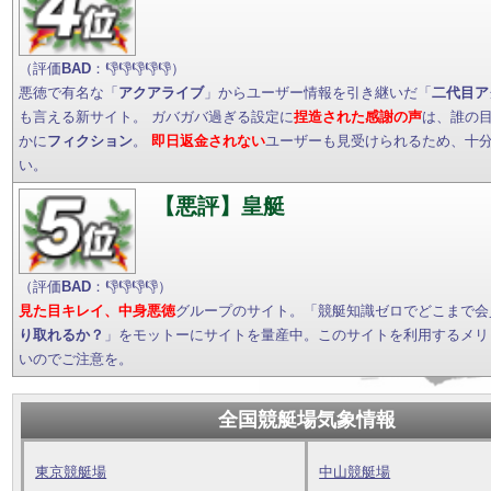
（評価
BAD
：👎👎👎👎👎）
悪徳で有名な「
アクアライブ
」からユーザー情報を引き継いだ「
二代目ア
も言える新サイト。 ガバガバ過ぎる設定に
捏造された感謝の声
は、誰の
かに
フィクション
。
即日返金されない
ユーザーも見受けられるため、十
い。
【悪評】皇艇
（評価
BAD
：👎👎👎👎）
見た目キレイ、中身悪徳
グループのサイト。「競艇知識ゼロでどこまで会
り取れるか？
」をモットーにサイトを量産中。このサイトを利用するメリ
いのでご注意を。
全国競艇場気象情報
東京競艇場
中山競艇場