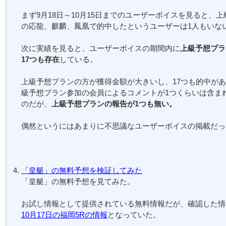
まず9月18日～10月15日までのユーザーボイスを見ると、
の応龍、麒麟、鳳凰で的中したというユーザーは1人もいな
次に実績を見ると、ユーザーボイスの期間内に
上級予想プラ
17つも存在
している。
上級予想プランの方が獲得金額が大きいし、17つも的中が
級予想プラン参加の会員によるコメントが1つくらいは含ま
のだが、
上級予想プランの報告が1つも無い。
偶然というにはあまりに不思議なユーザーボイスの掲載だっ
「皇艇」の無料予想を検証してみた
「皇艇」の無料予想を見てみた。
お試し情報として提供されている無料情報だが、確認した情
10月17日の福岡5Rの情報
となっていた。