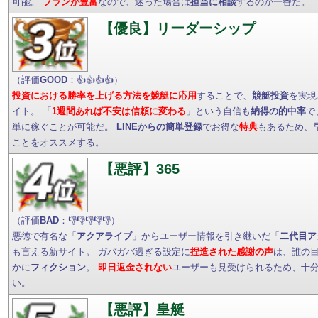
可能。
プランが豊富
なので、迷った場合は
担当に相談
するのが一番だ。
【優良】リーダーシップ
（評価
GOOD
：👍👍👍👍）
投資における勝率を上げる方法を競艇に応用
することで、
競艇投資
を実現
イト。 「
1週間あれば不安は信頼に変わる
」という自信も
納得の的中率
で
単に稼ぐことが可能だ。
LINEからの簡単登録
でお得な
特典
もあるため、
ことをオススメする。
【悪評】365
（評価
BAD
：👎👎👎👎👎）
悪徳で有名な「
アクアライブ
」からユーザー情報を引き継いだ「
二代目ア
も言える新サイト。 ガバガバ過ぎる設定に
捏造された感謝の声
は、誰の
かに
フィクション
。
即日返金されない
ユーザーも見受けられるため、十
い。
【悪評】皇艇