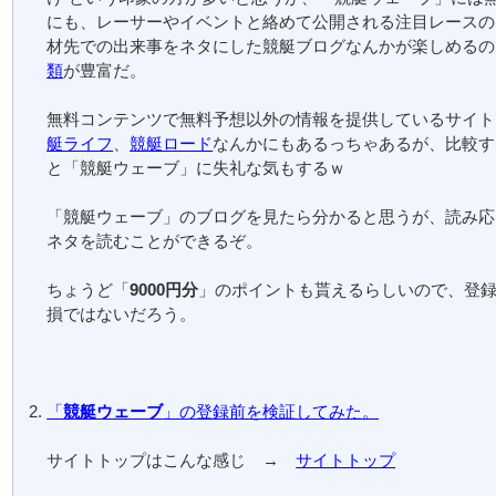
にも、レーサーやイベントと絡めて公開される注目レースの
材先での出来事をネタにした競艇ブログなんかが楽しめるの
類
が豊富だ。
無料コンテンツで無料予想以外の情報を提供しているサイト
艇ライフ
、
競艇ロード
なんかにもあるっちゃあるが、比較す
と「競艇ウェーブ」に失礼な気もするｗ
「競艇ウェーブ」のブログを見たら分かると思うが、読み応
ネタを読むことができるぞ。
ちょうど「
9000円分
」のポイントも貰えるらしいので、登
損ではないだろう。
「
競艇ウェーブ
」の登録前を検証してみた。
サイトトップはこんな感じ →
サイトトップ