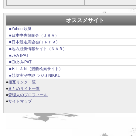
オススメサイト
■Yahoo!競艇
■日本中央競艇会（ＪＲＡ）
■日本競走馬協会(ＪＲＨＡ)
■地方競艇情報サイト（ＮＡＲ）
■JRA IPAT
■Club A-PAT
■ＫＬＡＮ（競艇検索サイト）
■競艇実況中継 ラジオNIKKEI
●
相互リンク一覧
●
まとめサイト一覧
●
管理人のプロフィール
●
サイトマップ