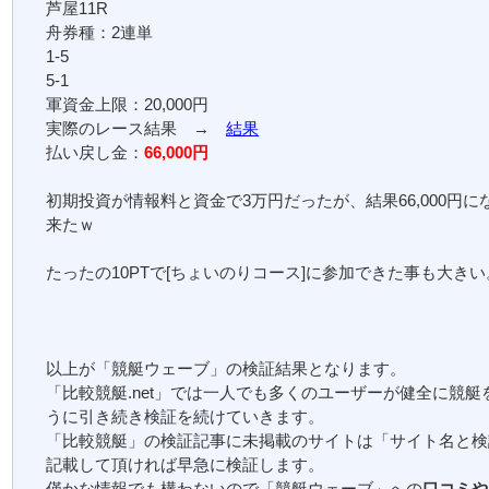
芦屋11R
舟券種：2連単
1-5
5-1
軍資金上限：20,000円
実際のレース結果 →
結果
払い戻し金：
66,000円
初期投資が情報料と資金で3万円だったが、結果66,000円
来たｗ
たったの10PTで[ちょいのりコース]に参加できた事も大きい
以上が「競艇ウェーブ」の検証結果となります。
「比較競艇.net」では一人でも多くのユーザーが健全に競艇
うに引き続き検証を続けていきます。
「比較競艇」の検証記事に未掲載のサイトは「サイト名と検
記載して頂ければ早急に検証します。
僅かな情報でも構わないので「競艇ウェーブ」への
口コミや