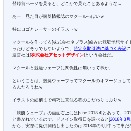
登録前ページを見ると、どこかで見たことあるような...
あー 見た目が競艇情報誌のマクールっぽいｗ
特にロゴとレーサーのイラストｗ
マクールを作ってる[株式会社ネプラス]絡みの競艇予想サイ
ったけどそうでもないようで、
特定商取引法に基づく表記
に
運営社は[
株式会社アセットデザイン
]という会社だ。
マクールと競艇ウェーブに関係性は無いって事か。
ということは、競艇ウェーブってマクールのオマージュして
るんだろうねｗ
イラストの絵柄まで精巧に真似る程のこだわりっぷりｗ
「競艇ウェーブ」の画面右上には[sine 2018 4]とあって、20
と書かれているので、ドメイン取得日を調べると[
2018年3月
から、実際に提供開始し出したのは2018年の4月中って事だ