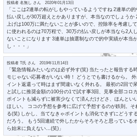
投稿者 名無し さん 2020年01月13日
「ここは2連単の転がしもやっているようですね 2連単の
払い戻しが30万超えとかありますが、本当なのでしょうか 
上げは100万に満たないことが多いので、控除率を考慮して
に使われるのは70万程で、30万の払い戻しが本当なら2人
ないことになります 3連単は抽選制なので的中実績が本当
し・・・」
投稿者 T氏 さん 2019年11月14日
「緊急情報みたいなのは必ず外す(笑) 当たったと報告する
モじゃない応募者がいない時！ どうとでも書けるから。 
イント返還って時はまず間違いなく外れる。 最初の2回で
と試しに推奨金額の100分の1で試す事3回、見事全部コロ
ポイントも減らずに被害少なくて済んだけどさ、ほんとい
ほしい。 ココの予想を参考に広げて予想するのが鉄則。そ
る(笑) しかし、当てなきゃポイントも消化できずにどうす
だろう。 もう5回連続で外したからそろそろと思っている
ら始末に負えない…(笑)」