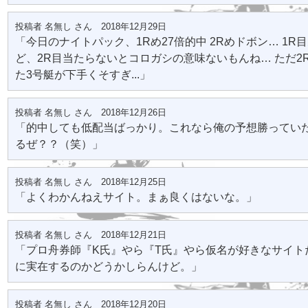
投稿者 名無し さん 2018年12月29日
「今日のナイトパック、1Rめ27倍的中 2Rめドボン… 1R
ど、2R目当たらないとコロガシの意味ないもんね… ただ2
た3号艇が下手くそすぎ...」
投稿者 名無し さん 2018年12月26日
「的中しても低配当ばっかり。これなら俺の予想勝ってい
るぜ？？（笑）」
投稿者 名無し さん 2018年12月25日
「よくわかんねえサイト。まぁ良くはないな。」
投稿者 名無し さん 2018年12月21日
「プロ舟券師『K氏』やら『T氏』やら仮名が好きなサイト
に実在するのかどうかしらんけど。」
投稿者 名無し さん 2018年12月20日