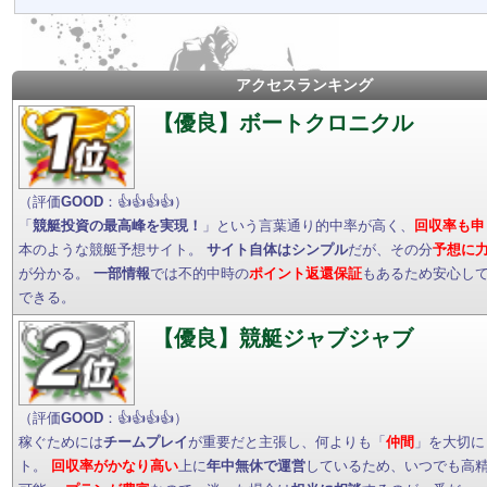
アクセスランキング
【優良】ボートクロニクル
（評価
GOOD
：👍👍👍👍）
「
競艇投資の最高峰を実現！
」という言葉通り的中率が高く、
回収率も申
本のような競艇予想サイト。
サイト自体はシンプル
だが、その分
予想に
が分かる。
一部情報
では不的中時の
ポイント返還保証
もあるため安心し
できる。
【優良】競艇ジャブジャブ
（評価
GOOD
：👍👍👍👍）
稼ぐためには
チームプレイ
が重要だと主張し、何よりも「
仲間
」を大切に
ト。
回収率がかなり高い
上に
年中無休で運営
しているため、いつでも高