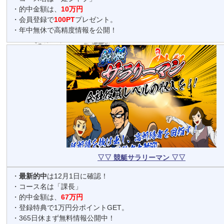
・的中金額は、
10万円
・会員登録で
100PT
プレゼント。
・年中無休で高精度情報を公開！
▽▽ 競艇サラリーマン ▽▽
・
最新的中
は12月1日に確認！
・コース名は「課長」
・的中金額は、
67万円
・登録特典で1万円分ポイントGET。
・365日休まず無料情報公開中！