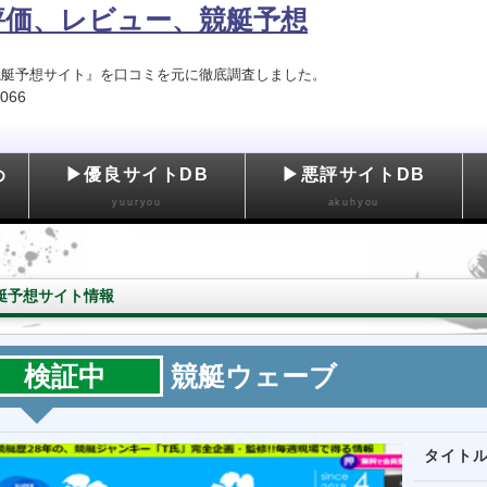
評価、レビュー、競艇予想
競艇予想サイト』を口コミを元に徹底調査しました。
66
め
▶優良サイトDB
▶悪評サイトDB
yuuryou
akuhyou
艇予想サイト情報
検証中
競艇ウェーブ
タイト