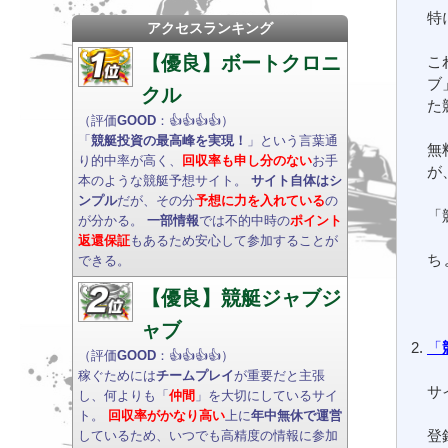
特
アクセスランキング
【優良】ボートクロニ
こ
ブ
クル
た
（評価
GOOD
：👍👍👍👍）
「
競艇投資の最高峰を実現！
」という言葉通
無
り的中率が高く、
回収率も申し分のない
お手
が
本のような競艇予想サイト。
サイト自体はシ
ンプル
だが、その分
予想に力を入れている
の
「
が分かる。
一部情報
では不的中時の
ポイント
返還保証
もあるため安心して参加することが
ち
できる。
【優良】競艇ジャブジ
ャブ
「
（評価
GOOD
：👍👍👍👍）
稼ぐためには
チームプレイ
が重要だと主張
サ
し、何よりも「
仲間
」を大切にしているサイ
ト。
回収率がかなり高い
上に
年中無休で運営
登
しているため、いつでも高精度の情報に参加