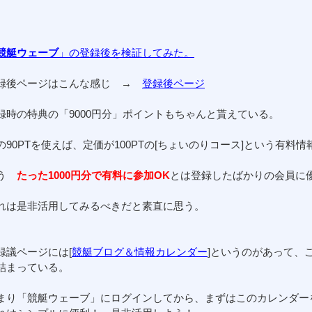
競艇ウェーブ
」の登録後を検証してみた。
録後ページはこんな感じ →
登録後ページ
録時の特典の「9000円分」ポイントもちゃんと貰えている。
の90PTを使えば、定価が100PTの[ちょいのりコース]という有料情
ほう
たった1000円分で有料に参加OK
とは登録したばかりの会員に
れは是非活用してみるべきだと素直に思う。
録議ページには[
競艇ブログ＆情報カレンダー
]というのがあって、
詰まっている。
まり「競艇ウェーブ」にログインしてから、まずはこのカレンダー