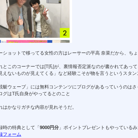
ーショットで移ってる女性の方はレーサーの平高 奈菜だから、ち
れとこのコーナーでは[T氏]が、裏情報否定派なのが書かれてあっ
見えないものが見えてくる」など経験こそが物を言うというスタン
競艇ウェーブ」には無料コンテンツにブログがあるっていうのはさ
ログはT氏自身がやってるとのこと
れはかなりガチな内容が見れそうだ。
録時の特典として「
9000円分
」ポイントプレゼントもやっている
録フォーム