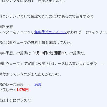
れはシンプルに便利！ 是非活用しよう！
料コンテンツとして確認できたのは3つあるので紹介すると
無料予想
レンダーをチェックし
無料予想のアイコン
があれば、それをクリッ
際に競艇ウェーブの無料予想を確認してみた。
無料予想」の提供は「
6月19日(火) 蒲郡5R
」の提供だ。
競艇ウェーブ」で実際に公開され1レース目の買い目がコチラ 
解付きっていうのがまたありがたいな。
際のレース結果 →
結果
い戻し金：
1,070円
支は十分にプラスだ。