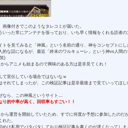
、画像付きでこのようなタレコミが届いた。
ういった常にアンテナを張っており、いち早く情報をくれる読者の方
イトを見てみると「神風」という名前の通り、神をコンセプトにし
人的な話になるが、最近「終末のワルキューレ」という神vs人間
笑)
月からアニメも始まるので興味のある方は是非見てくれ！
んて宣伝している場合ではないなｗ
はそれてしまったが、この検証記事は是非最後まで見ていってほし
ぜなら、この神風というサイト…
なり的中率が高く、回収率もすごい！！
月から運営を開始していたため、すでに何度か予想に参加したのだ
くれた。
初めは私用でバタバタしており検証記事を書くのが遅くなってしま