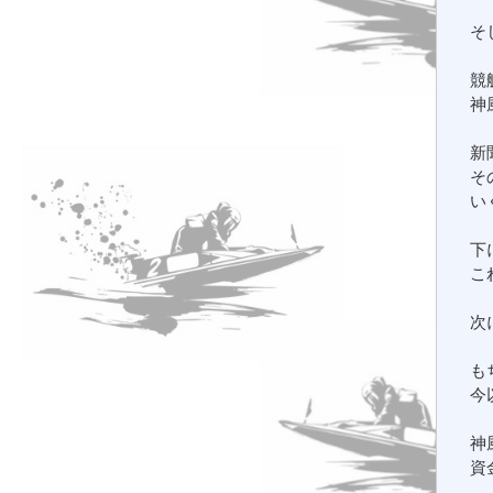
そ
競
神
新
そ
い
下
こ
次
も
今
神
資