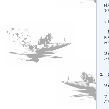
確
あ
そ
「
何
言
登
た
「
登
サ
ご