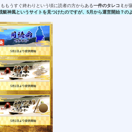
月ももうすぐ終わりという頃に読者の方からある
一件のタレコミ
が
競艇神風というサイトを見つけたのですが、5月から運営開始？の