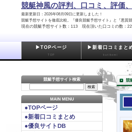
競艇神風の評判、口コミ、評価
最新更新日：2026年08月09日に更新しました！
競艇予想サイトを徹底比較。『優良競艇予想サイト』と『悪質
現在の競艇予想サイト数：113 現在頂いた口コミの数：220
▶TOPページ
▶新着口コミまと
TOP
kutikomi
競艇予想サイト検索
競
検索
MAIN MENU
●
TOPページ
●
新着口コミまとめ
●
優良サイトDB