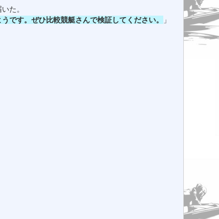
届いた。
ようです。ぜひ比較競艇さんで検証してください。
」