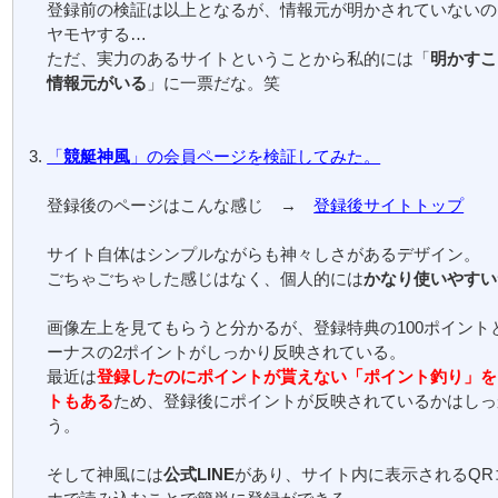
登録前の検証は以上となるが、情報元が明かされていないの
ヤモヤする…
ただ、実力のあるサイトということから私的には「
明かすこ
情報元がいる
」に一票だな。笑
「
競艇神風
」の会員ページを検証してみた。
登録後のページはこんな感じ →
登録後サイトトップ
サイト自体はシンプルながらも神々しさがあるデザイン。
ごちゃごちゃした感じはなく、個人的には
かなり使いやすい
画像左上を見てもらうと分かるが、登録特典の100ポイント
ーナスの2ポイントがしっかり反映されている。
最近は
登録したのにポイントが貰えない「ポイント釣り」を
トもある
ため、登録後にポイントが反映されているかはしっ
う。
そして神風には
公式LINE
があり、サイト内に表示されるQR