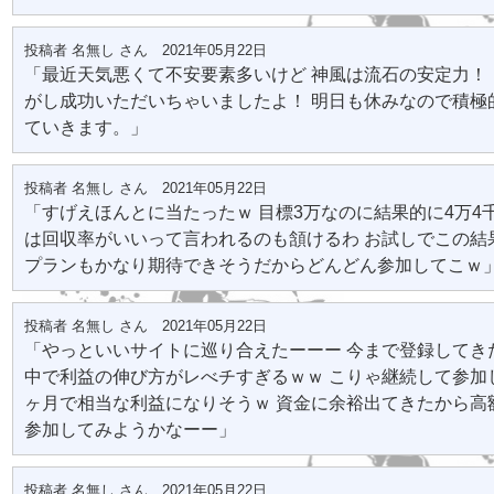
投稿者 名無し さん 2021年05月22日
「最近天気悪くて不安要素多いけど 神風は流石の安定力！
がし成功いただいちゃいましたよ！ 明日も休みなので積極
ていきます。」
投稿者 名無し さん 2021年05月22日
「すげえほんとに当たったｗ 目標3万なのに結果的に4万4
は回収率がいいって言われるのも頷けるわ お試しでこの結
プランもかなり期待できそうだからどんどん参加してこｗ
投稿者 名無し さん 2021年05月22日
「やっといいサイトに巡り合えたーーー 今まで登録してき
中で利益の伸び方がレべチすぎるｗｗ こりゃ継続して参加
ヶ月で相当な利益になりそうｗ 資金に余裕出てきたから高
参加してみようかなーー」
投稿者 名無し さん 2021年05月22日