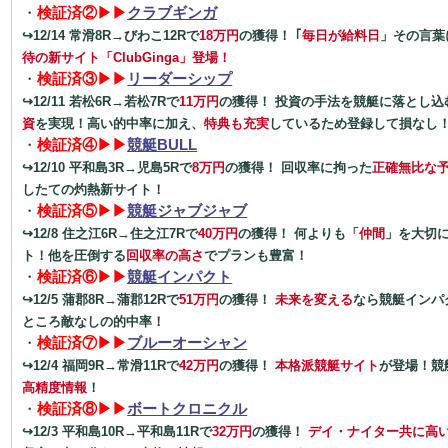
・
検証済②▶▶
クラブギンガ
↪12/14 常滑8R→びわこ12Rで
18万円
の獲得！ ｢
毎日が給料日
」その言葉
待の新サイト「ClubGinga」登場！
・
検証済③▶▶
リーダーシップ
↪12/11 若松6R→若松7Rで
11万円
の獲得！ 投資の手法を競艇に落とし込
資
を実現！高い的中率に加え、
特典も充実
しているため登録して損なし
・
検証済④▶▶
競艇BULL
↪12/10 平和島3R→児島5Rで
8万円
の獲得！ 回収率に拘った
正確無比な
したての灼熱新サイト！
・
検証済⑤▶▶
競艇ジャブジャブ
↪12/8 住之江6R→住之江7Rで
40万円
の獲得！ 何よりも「
仲間
」を大切
ト！他を圧倒する
回収率の高さ
でプランも豊富！
・
検証済⑥▶▶
競艇インパクト
↪12/5 蒲郡8R→蒲郡12Rで
51万円
の獲得！
未来を変える
なら競艇インパ
ところ敵なしの的中率！
・
検証済⑦▶▶
ブルーオーシャン
↪12/4 福岡9R→常滑11Rで
42万円
の獲得！
本格派競艇サイト
が登場！競
高精度情報
！
・
検証済⑧▶▶
ボートクロニクル
↪12/3 平和島10R→平和島11Rで
32万円
の獲得！
デイ・ナイター共に高