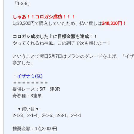
「1-3-6」
しゃあ！！コロガシ成功！！！
1点9,300円で購入していたため、払い戻しは
248,310円！
コロガシ成功した上に目標金額も達成
！！
やってくれるね神風。この調子で次も頼むよー！
ということで翌日5月7日はプランのグレードを上げ、「イザ
参加した。
・
イザナミ(昼)
＝＝＝＝＝＝＝＝
提供レース：5/7 津8R
舟券種：3連単
▼買い目▼
2-1-3、2-1-4、2-1-5、2-3-1、2-4-1
推奨金額：1点2,000円