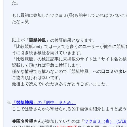
た。
もし最初に参加したツクヨミ(昼)も的中していればヤバいこ
たな…笑
以上が「
競艇神風
」の検証結果となります。
「比較競艇.net」では一人でも多くのユーザーが健全に競艇
うに引き続き検証を続けていきます。
「比較競艇」の検証記事に未掲載のサイトは「サイト名と検
記載して頂ければ早急に検証します。
僅かな情報でも構わないので「競艇神風」への
口コミ
や
タレ
ご協力頂ければ幸いです。
最後まで読んでいただきありがとうございました。
「
競艇神風
」の「的中」まとめ。
ここでは皆さんから寄せられる的中画像を紹介しようと思う
◆匿名希望さん
が参加していたのは「
ツクヨミ（夜）（5/18