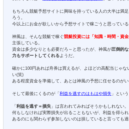
もちろん競艇予想サイトに興味を持っている人の大半は満足
ろう。
今以上にお金が欲しいから予想サイトで稼ごうと思っている
神風は、そんな競艇で稼ぐ
競艇投資には「知識・時間・資金
主張している。
資金は多少なりとも必要だろ～と思ったが、神風が
圧倒的な
力もサポートしてくれる
ようだ。
確かに100円あれば舟券は買えるが、よほどの高配当じゃな
い(笑)
ある程度資金を準備して、あとは神風の予想に任せるのがい
そして最後にくるのが「
利益を逃すのはもはや損失
」という
「
利益を逃す＝損失
」は言われてみればそうかもしれない。
何もしなければ実際損失が出ることもないが、利益を得られ
あるのにも関わらず参加しないのは損していると言っても過