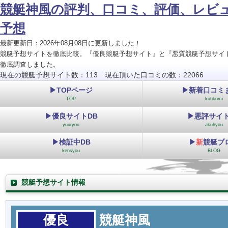
競艇神風の評判、口コミ、評価、レビ
予想
最新更新日：2026年08月08日に更新しました！
競艇予想サイトを徹底比較。『優良競艇予想サイト』と『悪質競艇予想サイ
徹底調査しました。
現在の競艇予想サイト数：113 現在頂いた口コミの数：22066
▶TOPページ
▶新着口コミ
TOP
kutikomi
▶優良サイトDB
▶悪評サイト
yuuryou
akuhyou
▶検証中DB
▶
新
競艇ブ
kensyou
BLOG
競艇予想サイト情報
優良
競艇神風