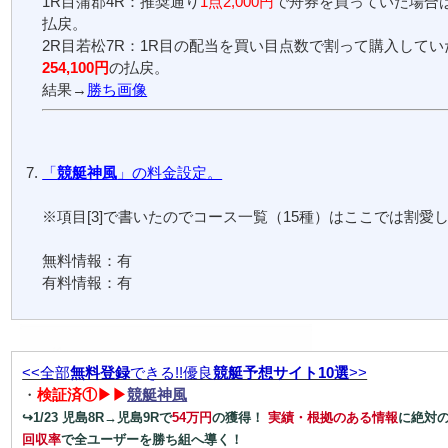
1R目蒲郡4R：推奨通り
1点2,000円
で舟券を買っていた場合
払戻。
2R目若松7R：1R目の配当を買い目点数で割って購入して
254,100円
の払戻。
結果→
勝ち画像
「
競艇神風
」の料金設定。
※項目[3]で書いたのでコース一覧（15種）はここでは割愛
無料情報：有
有料情報：有
<<全部
無料登録
できる!!優良
競艇予想サイト10選
>>
・
検証済①▶▶
競艇神風
↪1/23 児島8R→児島9Rで
54万円
の獲得！
実績・根拠のある情報
に絶対
回収率
で全ユーザーを勝ち組へ導く！