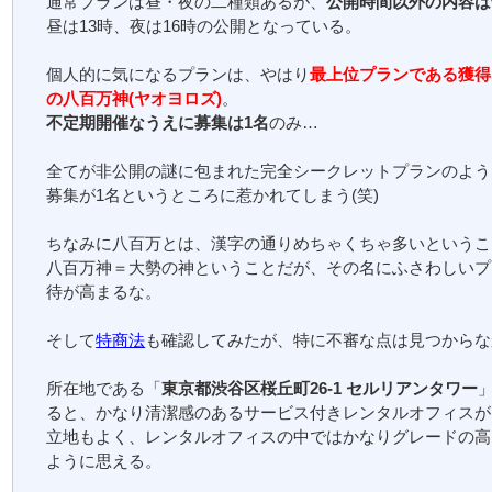
通常プランは昼・夜の二種類あるが、
公開時間以外の内容は
昼は13時、夜は16時の公開となっている。
個人的に気になるプランは、やはり
最上位プランである獲得
の八百万神(ヤオヨロズ)
。
不定期開催なうえに募集は1名
のみ…
全てが非公開の謎に包まれた完全シークレットプランのよう
募集が1名というところに惹かれてしまう(笑)
ちなみに八百万とは、漢字の通りめちゃくちゃ多いというこ
八百万神＝大勢の神ということだが、その名にふさわしいプ
待が高まるな。
そして
特商法
も確認してみたが、特に不審な点は見つからな
所在地である「
東京都渋谷区桜丘町26-1 セルリアンタワー
ると、かなり清潔感のあるサービス付きレンタルオフィスが
立地もよく、レンタルオフィスの中ではかなりグレードの高
ように思える。