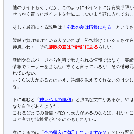
他のサイトもそうだが、このようにポイントには有効期限が
せっかく貰ったポイントを無駄にしないよう頭に入れておこ
そして最初にくる説明は「
勝敗の差は情報にある
」というも
競艇で負け続けている人がいれば、勝ち続けている人も存在
神風いわく、その
勝敗の差は“情報”にある
らしい。
新聞や公式ページから無料で教えられる情報ではなく、実績
情報でユーザーを勝ち組に導くと言っているが、その
情報元
れていない
。
いくら実力があるとはいえ、詳細を教えてくれないのは少し
な。
下に進むと「
神レベルの勝利
」と強気な文章があるが、やは
なり自信があるようだ。
これほどまでの自信・確かな実力があるのならば、明かすこ
ほど有力な情報元がいるのかもしれない…
次にくるのは「
今の収入に満足していますか？
」という質問