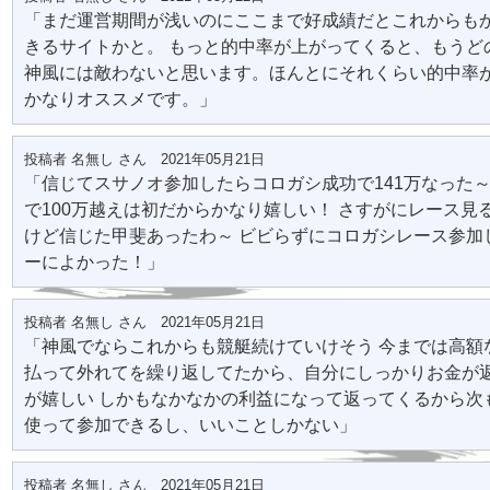
「まだ運営期間が浅いのにここまで好成績だとこれからも
きるサイトかと。 もっと的中率が上がってくると、もうど
神風には敵わないと思います。ほんとにそれくらい的中率
かなりオススメです。」
投稿者 名無し さん 2021年05月21日
「信じてスサノオ参加したらコロガシ成功で141万なった～
で100万越えは初だからかなり嬉しい！ さすがにレース見
けど信じた甲斐あったわ～ ビビらずにコロガシレース参加
ーによかった！」
投稿者 名無し さん 2021年05月21日
「神風でならこれからも競艇続けていけそう 今までは高額
払って外れてを繰り返してたから、自分にしっかりお金が
が嬉しい しかもなかなかの利益になって返ってくるから次
使って参加できるし、いいことしかない」
投稿者 名無し さん 2021年05月21日