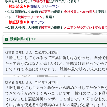
収率も申し分なし！
本物の情報
はクロニクルにあり！
・
検証済⑨▶▶
競艇サラリーマン
↪1/23 福岡9R→丸亀4Rで
60万円
の獲得！
会社役員レベルの収入
を実現
イト！「
競艇サラリーマン
」登場！
・
検証済⑩▶▶
オニアツ
↪1/18 大村4R→大村6Rで
96万円
の獲得！
オニアツが今アツい！
初心者
競艇神風の口コミ
投稿者 名無し さん 2021年05月23日
「勝ち組にしてくれるって言葉に偽りはなかった。 自分で
たって言うのはなんか悲しいけど、実際負け組だったから
せてくれて本当にありがとう。 競艇神風で明るい未来にな
投稿者 名無し さん 2021年05月23日
「服を買うにもちょっと高かったら諦めたりしてたから思
できてる今がめちゃくちゃ楽しいです！ 憧れのブランド品
うになったし競艇神風バンザイって感じです！ 好きなもの
うにお金を使えるのは最高のストレス発散だと思います！