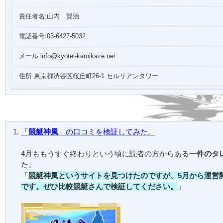
責任者名:山内 賢治
電話番号:03-6427-5032
メール:info@kyotei-kamikaze.net
住所:東京都渋谷区桜丘町26-1 セルリアンタワー
「
競艇神風
」の口コミを検証してみた。
4月ももうすぐ終わりという頃に読者の方からある
一件のタ
た。
「
競艇神風というサイトを見つけたのですが、5月から運営
です。ぜひ比較競艇さんで検証してください。
」