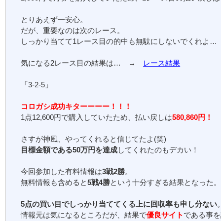
とりあえず一安心。
だが、重要なのは次のレース。
しっかり当てて1レース目の的中も無駄にしないでくれよ…
気になる2レース目の結果は… →
レース結果
「3-2-5」
コロガシ成功キターーーー！！！
1点12,600円で購入していたため、払い戻しは
580,860円！
さすが神風、やってくれると信じてたよ(笑)
目標金額である50万円を達成
してくれたのもデカい！
今回参加した有料情報は
3戦2勝
。
無料情報も含めると
5戦4勝
という十分すぎる結果となった
5点の買い目でしっかり当ててくる上に回収率も申し分ない
情報元は気になるところだが、結果で
優良サイト
である事を