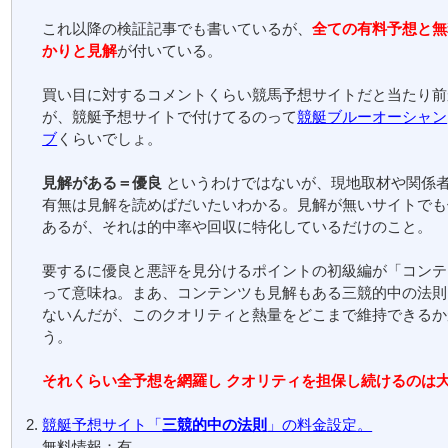
これ以降の検証記事でも書いているが、
全ての有料予想と無
かりと見解
が付いている。
買い目に対するコメントくらい競馬予想サイトだと当たり前
が、競艇予想サイトで付けてるのって
競艇ブルーオーシャン
ブ
くらいでしょ。
見解がある＝優良
というわけではないが、現地取材や関係
有無は見解を読めばだいたいわかる。見解が無いサイトでも
あるが、それは的中率や回収に特化しているだけのこと。
要するに優良と悪評を見分けるポイントの初級編が「コンテ
って意味ね。まあ、コンテンツも見解もある三競的中の法則
ないんだが、このクオリティと熱量をどこまで維持できるか
う。
それくらい全予想を網羅し クオリティを担保し続けるのは
競艇予想サイト「
三競的中の法則
」の料金設定。
無料情報：有