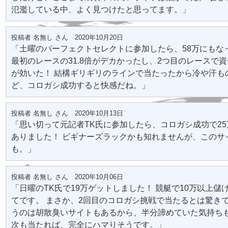
氾濫している中、よく見つけたと思ってます。」
投稿者 名無し さん 2020年10月20日
「土曜のパーフェクトセレクトに参加したら、58万にもな
最初のレースの31.8倍がデカかったし、2つ目のレースで資
が効いた！ 結構ギリギリのラインで当たったから冷や汗も
ど、コロガシ成功すると快感だね。」
投稿者 名無し さん 2020年10月13日
「思い切って元記者TK氏に参加したら、コロガシ成功で2
ありました！ ビギナーズラックかも知れませんが、このサ
も。」
投稿者 名無し さん 2020年10月06日
「日曜のTK氏で19万ゲットしました！ 競艇で10万以上儲
てです。 まさか、2回目のコロガシ挑戦で当たるとは驚きで
うのは胡散臭いサイトもあるから、半分諦めていた気持ち
次も当たれば、完全にハマりそうです。」