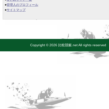
●
管理人のプロフィール
●
サイトマップ
Copyright © 2026 比較競艇.net All rights reserved