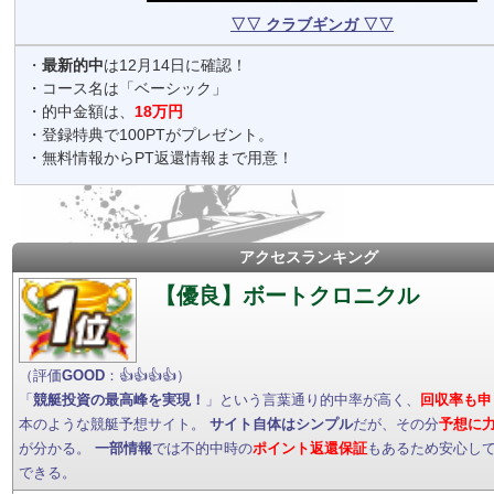
▽▽ クラブギンガ ▽▽
・
最新的中
は12月14日に確認！
・コース名は「ベーシック」
・的中金額は、
18万円
・登録特典で100PTがプレゼント。
・無料情報からPT返還情報まで用意！
アクセスランキング
【優良】ボートクロニクル
（評価
GOOD
：👍👍👍👍）
「
競艇投資の最高峰を実現！
」という言葉通り的中率が高く、
回収率も申
本のような競艇予想サイト。
サイト自体はシンプル
だが、その分
予想に
が分かる。
一部情報
では不的中時の
ポイント返還保証
もあるため安心し
できる。