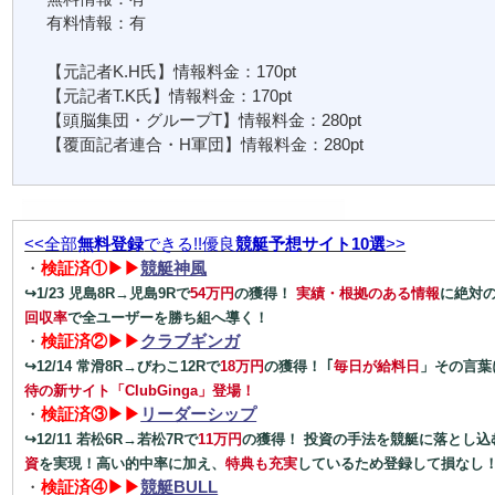
有料情報：有
【元記者K.H氏】情報料金：170pt
【元記者T.K氏】情報料金：170pt
【頭脳集団・グループT】情報料金：280pt
【覆面記者連合・H軍団】情報料金：280pt
<<全部
無料登録
できる!!優良
競艇予想サイト10選
>>
・
検証済①▶▶
競艇神風
↪1/23 児島8R→児島9Rで
54万円
の獲得！
実績・根拠のある情報
に絶対
回収率
で全ユーザーを勝ち組へ導く！
・
検証済②▶▶
クラブギンガ
↪12/14 常滑8R→びわこ12Rで
18万円
の獲得！ ｢
毎日が給料日
」その言葉
待の新サイト「ClubGinga」登場！
・
検証済③▶▶
リーダーシップ
↪12/11 若松6R→若松7Rで
11万円
の獲得！ 投資の手法を競艇に落とし込
資
を実現！高い的中率に加え、
特典も充実
しているため登録して損なし
・
検証済④▶▶
競艇BULL