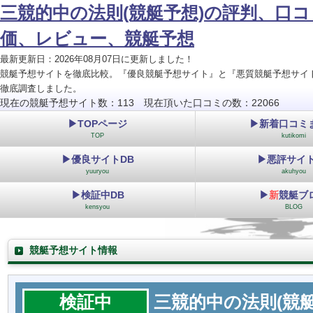
三競的中の法則(競艇予想)の評判、口
価、レビュー、競艇予想
最新更新日：2026年08月07日に更新しました！
競艇予想サイトを徹底比較。『優良競艇予想サイト』と『悪質競艇予想サイ
徹底調査しました。
現在の競艇予想サイト数：113 現在頂いた口コミの数：22066
▶TOPページ
▶新着口コミ
TOP
kutikomi
▶優良サイトDB
▶悪評サイト
yuuryou
akuhyou
▶検証中DB
▶
新
競艇ブ
kensyou
BLOG
競艇予想サイト情報
検証中
三競的中の法則(競艇