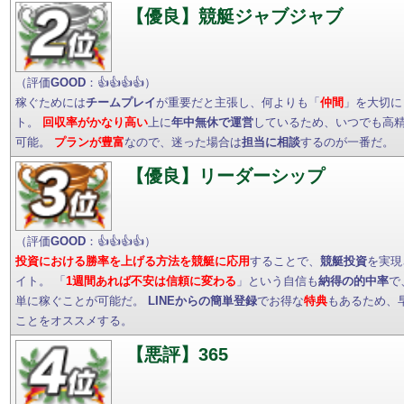
【優良】競艇ジャブジャブ
（評価
GOOD
：👍👍👍👍）
稼ぐためには
チームプレイ
が重要だと主張し、何よりも「
仲間
」を大切に
ト。
回収率がかなり高い
上に
年中無休で運営
しているため、いつでも高
可能。
プランが豊富
なので、迷った場合は
担当に相談
するのが一番だ。
【優良】リーダーシップ
（評価
GOOD
：👍👍👍👍）
投資における勝率を上げる方法を競艇に応用
することで、
競艇投資
を実現
イト。 「
1週間あれば不安は信頼に変わる
」という自信も
納得の的中率
で
単に稼ぐことが可能だ。
LINEからの簡単登録
でお得な
特典
もあるため、
ことをオススメする。
【悪評】365