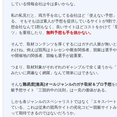
している情報会社は今は多いからな。
私の私見だと、両方手を出してる会社ほど「使えない予想」
る。 そもそもほぼ素人が予想を提供しているサイトが9割で
想会社なんて1割もなく、良いサイトほどコストをかけて「
ツ」を重視したり、
無料予想も手を抜かない。
そんで、取材コンテンツを厚くするにはガチの人脈が無いと
わけね。例えば競馬はトレセンや厩舎関係者、競艇は選手や
や開催地の関係者、競輪も選手が超重要。
つまり、取材対象がそれぞれのギャンブルで全く違うから「
みたいに満遍なく網羅」なんて簡単にはできない。
そんな
難易度[激高]オールジャンルのガチ取材＆プロ予想
を
艇予想サイト「三競的中の法則」は一見の価値がある。
しかも各ジャンルのスペシャリストではなく「エキスパート
ている、これは従来の競馬サイトの劣化コピー競艇サイトみ
って期待できるのではないだろうか。