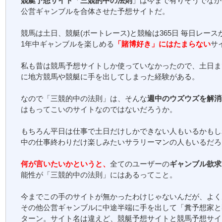
競艇予想サイト
「
三競的中の法則
」は今まで有りそうでなか
公営ギャンブルを合体させた予想サイトだ。
競馬は土日、競艇(ボートレース)と競輪は365日 毎日レー
1年中ギャンブルを楽しめる
「賭博好き」にはたまらない
サ
私も昔は競馬予想サイトしか使っていなかったので、土日ま
に地方競馬や競艇に手を出してしまった経験がある。
なので「三競的中の法則」は、そんな
週中のウズウズを解消
はもってこいのサイトなのではないだろうか。
もちろん平日は仕事で土日だけしかできない人もいるかもし
中の仕事終わりだけ楽しみたいサラリーマンの人もいるだろ
何が言いたいかというと、
全てのユーザーの
ギャンブル欲求
能性が「三競的中の法則」にはあるってこと。
今までこの手のサイトが無かったわけじゃないんだが、よく
その他公営ギャンブルに中途半端に手を出して「糞予想家と
ターン。サイト名は違えど、競艇予想サイトと競馬予想サイ