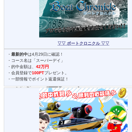
▽▽ ボートクロニクル ▽▽
・
最新的中
は4月29日に確認！
・コース名は「スーパーデイ」
・的中金額は、
42万円
・会員登録で
100PT
プレゼント。
・一部情報でポイント返還保証！