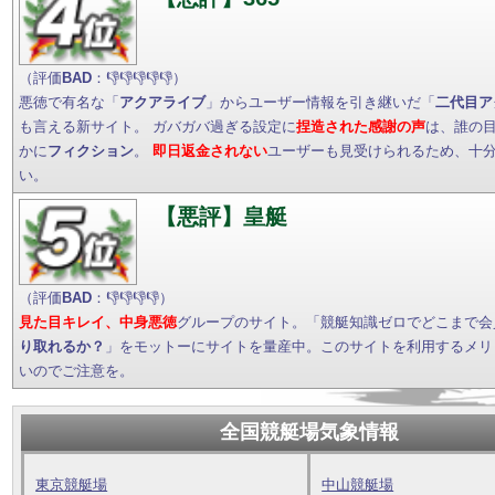
（評価
BAD
：👎👎👎👎👎）
悪徳で有名な「
アクアライブ
」からユーザー情報を引き継いだ「
二代目ア
も言える新サイト。 ガバガバ過ぎる設定に
捏造された感謝の声
は、誰の
かに
フィクション
。
即日返金されない
ユーザーも見受けられるため、十
い。
【悪評】皇艇
（評価
BAD
：👎👎👎👎）
見た目キレイ、中身悪徳
グループのサイト。「競艇知識ゼロでどこまで会
り取れるか？
」をモットーにサイトを量産中。このサイトを利用するメリ
いのでご注意を。
全国競艇場気象情報
東京競艇場
中山競艇場