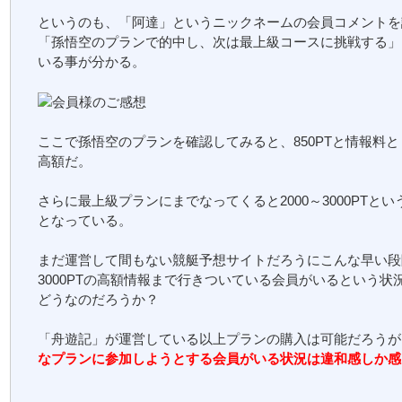
というのも、「阿達」というニックネームの会員コメントを
「孫悟空のプランで的中し、次は最上級コースに挑戦する」
いる事が分かる。
ここで孫悟空のプランを確認してみると、850PTと情報料
高額だ。
さらに最上級プランにまでなってくると2000～3000PTと
となっている。
まだ運営して間もない競艇予想サイトだろうにこんな早い段階
3000PTの高額情報まで行きついている会員がいるという状
どうなのだろうか？
「舟遊記」が運営している以上プランの購入は可能だろうが
なプランに参加しようとする会員がいる状況は違和感しか感