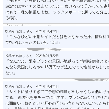
「俺からしたら信じられないくらい的中実績更新されてる(笑
遊記ではマイナス収支だったよー 負けるって分かってて参
はもう一種の検証だよね。 シックスボートで勝ってる分こ
る(笑)」
投稿者 名無し さん 2021年01月22日
「こんなひどい予想サイトだとは思わなかった汗。情報料で
て払戻はたったの1万円。涙目」
投稿者 名無し さん 2021年01月22日
「なんだよ、限定プランの天国が地獄って 情報提供者とタ
んなら天国にしろやw 15万円つぎ込んでまで名前からして
ない」
投稿者 名無し さん 2021年01月21日
「サイトに凝りすぎてて予想の精度がめちゃくちゃ低いサ
てる。 西遊記をモチーフにしてて、プランの設定も作りこ
は面白いし好きだけど肝心の予想が当たらないんだったら