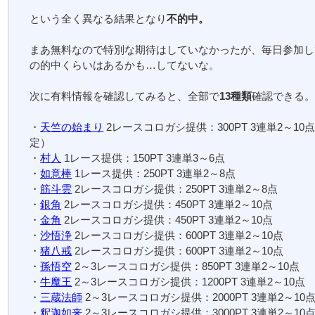
という全く異なる結果となり
不的中。
まあ無料なので特別な期待はしていなかったが、毎日参加し
の的中くらいはあるかも…してないな。
次に有料情報を確認してみると、全部で
13種類
確認できる
・
天竺の始まり
2レースコロガシ提供：300PT 3連単2～10
定）
・
村人
1レース提供：150PT 3連単3～6点
・
如意棒
1レース提供：250PT 3連単2～8点
・
筋斗雲
2レースコロガシ提供：250PT 3連単2～8点
・
銀角
2レースコロガシ提供：450PT 3連単2～10点
・
金角
2レースコロガシ提供：450PT 3連単2～10点
・
沙悟浄
2レースコロガシ提供：600PT 3連単2～10点
・
猪八戒
2レースコロガシ提供：600PT 3連単2～10点
・
孫悟空
2～3レースコロガシ提供：850PT 3連単2～10点
・
牛魔王
2～3レースコロガシ提供：1200PT 3連単2～10点
・
三蔵法師
2～3レースコロガシ提供：2000PT 3連単2～10
・
釈迦如来
2～3レースコロガシ提供：3000PT 3連単2～10