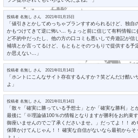
投稿者 名無し さん 2021年01月15日
「値引きとかしてめっちゃプランすすめられるけど、独自
かもつけてきて逆に怖い… ちょっと前に信じて有料情報に
ど不的中だったし、他の方の口コミも悪いしで舟遊記が信
補填とか言ってるけど、もともとそのつもりで提供する予
か思えない…」
投稿者 名無し さん 2021年01月14日
「ホントにこんなサイト存在するんすか？笑どんだけ酷い
よ」
投稿者 名無し さん 2021年01月14日
「散々「確実に勝っている予想士」とか「確実な勝利」と
最後に「※理論値100％の情報となりますが勝利をお約束
御座いませんのでご了承くださいませ。」だってよ！！ め
保障かけてんじゃん！！ 確実な自信がないなら最初からそ
よ！」