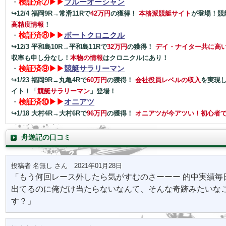
・
検証済⑦▶▶
ブルーオーシャン
↪12/4 福岡9R→常滑11Rで
42万円
の獲得！
本格派競艇サイト
が登場！競
高精度情報
！
・
検証済⑧▶▶
ボートクロニクル
↪12/3 平和島10R→平和島11Rで
32万円
の獲得！
デイ・ナイター共に高
収率も申し分なし！
本物の情報
はクロニクルにあり！
・
検証済⑨▶▶
競艇サラリーマン
↪1/23 福岡9R→丸亀4Rで
60万円
の獲得！
会社役員レベルの収入
を実現
イト！「
競艇サラリーマン
」登場！
・
検証済⑩▶▶
オニアツ
↪1/18 大村4R→大村6Rで
96万円
の獲得！
オニアツが今アツい！
初心者
舟遊記の口コミ
投稿者 名無し さん 2021年01月28日
「もう何回レース外したら気がすむのさーーー 的中実績毎
出てるのに俺だけ当たらないなんて、そんな奇跡みたいな
す？」