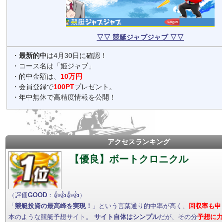
▽▽ 競艇ジャブジャブ ▽▽
・
最新的中
は4月30日に確認！
・コース名は「姫ジャブ」
・的中金額は、
10万円
・会員登録で
100PT
プレゼント。
・年中無休で高精度情報を公開！
アクセスランキング
【優良】ボートクロニクル
（評価
GOOD
：👍👍👍👍）
「
競艇投資の最高峰を実現！
」という言葉通り的中率が高く、
回収率も申
本のような競艇予想サイト。
サイト自体はシンプル
だが、その分
予想に