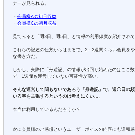
ナーが見られる。
・
会員様Aの初月収益
・
会員様Cの初月収益
見てみると「週3日、週5日」と情報の利用頻度が紹介され
これらの記述の仕方からはまるで、2～3週間くらい会員を
な書き方だ。
しかし、実際に「舟遊記」の情報が出回り始めたのはここ数
で、1週間も運営していない可能性が高い。
そんな運営して間もないであろう「舟遊記」で、週〇日の頻
いる事を主張するというのは考えにくい…。
本当に利用しているんだろうか？
次に会員様のご感想というユーザーボイスの内容にも違和感