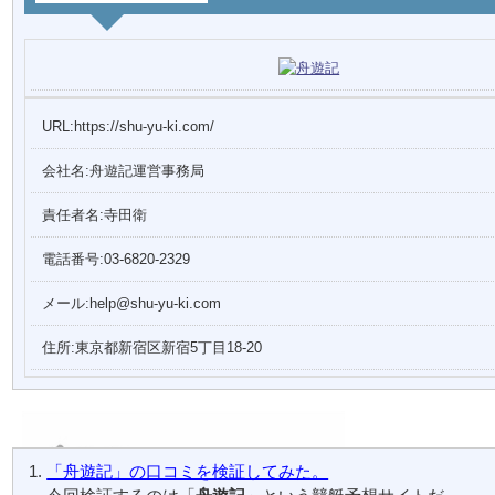
URL:https://shu-yu-ki.com/
会社名:舟遊記運営事務局
責任者名:寺田衛
電話番号:03-6820-2329
メール:help@shu-yu-ki.com
住所:東京都新宿区新宿5丁目18-20
「舟遊記」の口コミを検証してみた。