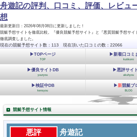
舟遊記の評判、口コミ、評価、レビュ
想
最新更新日：2026年08月08日に更新しました！
競艇予想サイトを徹底比較。『優良競艇予想サイト』と『悪質競艇予想サイ
徹底調査しました。
現在の競艇予想サイト数：113 現在頂いた口コミの数：22066
▶TOPページ
▶新着口コミ
TOP
kutikomi
▶優良サイトDB
▶悪評サイト
yuuryou
akuhyou
▶検証中DB
▶
新
競艇ブ
kensyou
BLOG
競艇予想サイト情報
悪評
舟遊記