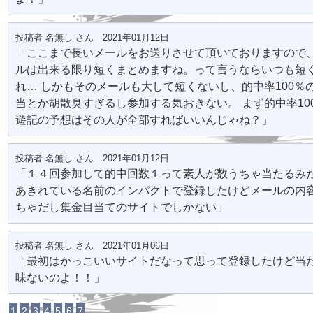
投稿者 名無し さん 2021年01月12日
「ここまで長いメールをお送りさせて頂いておりますので
ルは出来る限り短くまとめますね。って言うならいつも短
れ… しかもそのメールも大して短くないし、的中率100％
当とか胡散臭すぎるし参加する気おきない。 まず的中率10
遊記の予想はその人が全部すればいいんじゃね？」
投稿者 名無し さん 2021年01月12日
「１４回参加して的中回数１って素人が数うちゃ当たるみ
あきれている名前のインパクトで登録したけどメールの内
ちゃだし集金目当てのサイトでしかない」
投稿者 名無し さん 2021年01月06日
「最初はかっこいいサイトだなって思って登録したけど当
味ないのよ！！」
1
2
3
4
5
6
7