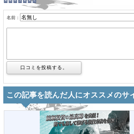
名前：
この記事を読んだ人にオススメのサ