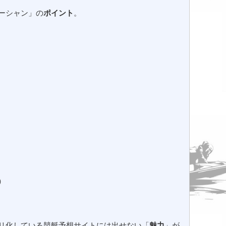
ーシャン」の
ポイント
。
）
リ化している競艇予想サイトには出せない「
魅力
」が