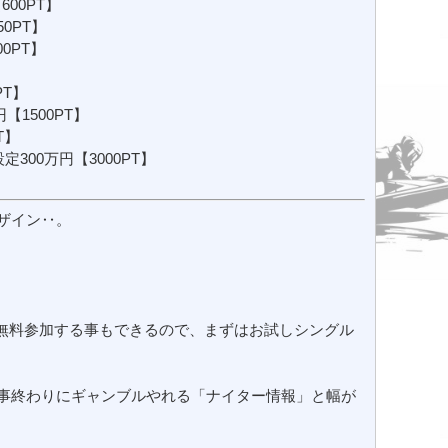
00PT】
0PT】
0PT】
PT】
【1500PT】
T】
300万円【3000PT】
ザイン‥。
に無料参加する事もできるので、まずはお試しシングル
事終わりにギャンブルやれる「ナイター情報」と幅が