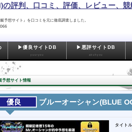
EAN)の評判、口コミ、評価、レビュー、
競艇予想サイト』を口コミを元に徹底調査しました。
66
め
▶優良サイトDB
▶悪評サイトDB
yuuryou
akuhyou
艇予想サイト情報
優良
ブルーオーシャン(BLUE OC
タイト