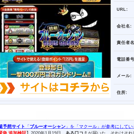
URL:
会社名
責任者
電話番
メール
住所:
艇予想サイト
「
ブルーオーシャン
」を「マクール」が参考にしてい
緊急 追加検証
】2020年1月19日、
ある口コミ
が届いた。それはそれ