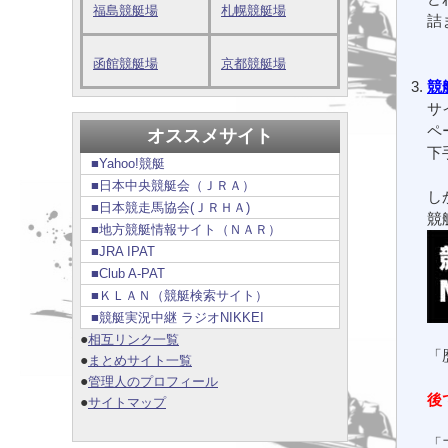
福島競艇場
札幌競艇場
詰
函館競艇場
京都競艇場
競
サ
ペ
オススメサイト
下
■Yahoo!競艇
■日本中央競艇会（ＪＲＡ）
し
■日本競走馬協会(ＪＲＨＡ)
競
■地方競艇情報サイト（ＮＡＲ）
■JRA IPAT
■Club A-PAT
■ＫＬＡＮ（競艇検索サイト）
■競艇実況中継 ラジオNIKKEI
●
相互リンク一覧
「
●
まとめサイト一覧
●
管理人のプロフィール
後
●
サイトマップ
「