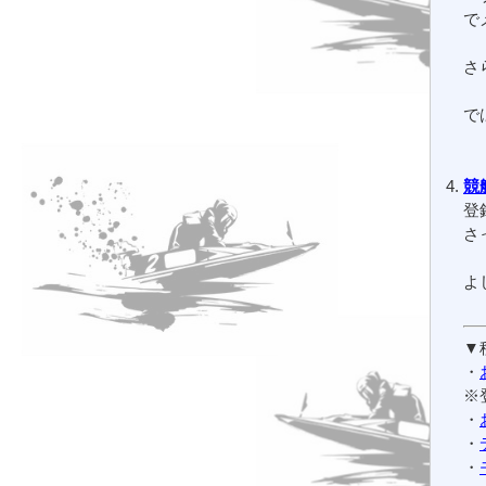
で
さ
で
競
登
さ
よ
▼
・
※
・
・
・