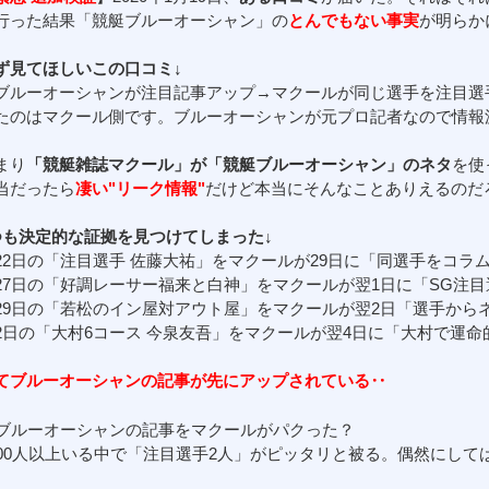
行った結果「競艇ブルーオーシャン」の
とんでもない事実
が明らか
ず見てほしいこの口コミ↓
ブルーオーシャンが注目記事アップ→マクールが同じ選手を注目選
たのはマクール側です。ブルーオーシャンが元プロ記者なので情報
まり
「競艇雑誌マクール」が「競艇ブルーオーシャン」のネタ
を使
当だったら
凄い"リーク情報"
だけど本当にそんなことありえるのだ
つも決定的な証拠を見つけてしまった↓
22日の「注目選手 佐藤大祐」をマクールが29日に「同選手をコラ
27日の「好調レーサー福来と白神」をマクールが翌1日に「SG注目
29日の「若松のイン屋対アウト屋」をマクールが翌2日「選手から
2日の「大村6コース 今泉友吾」をマクールが翌4日に「大村で運
てブルーオーシャンの記事が先にアップされている‥
000人以上いる中で「注目選手2人」がピッタリと被る。偶然にし