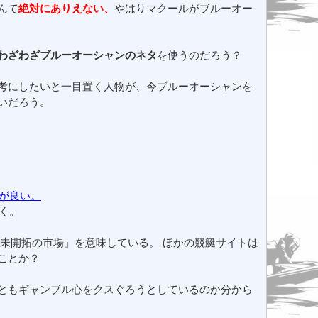
んて
絶対にありえない、
やはりマクールがブルーオー
わざわざブルーオーシャンのネタ
を使うのだろう？
考にしたいと一目置く人物が、今ブルーオーシャンを
いだろう。
が良い。
いく。
未開拓の市場」を意味している。 ほかの競艇サイトは
ことか？
ともギャンブル心をクスぐろうとしているのか分から