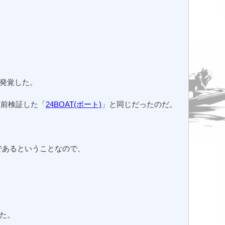
が発覚した。
以前検証した「
24BOAT(ボート)
」と同じだったのだ。
であるということなので、
れた。