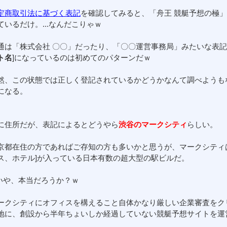
定商取引法に基づく表記
を確認してみると、「舟王 競艇予想の極
ているだけ。...なんだこりゃｗ
通は「株式会社 〇〇」だったり、「〇〇運営事務局」みたいな表記
ト名
]になっているのは初めてのパターンだｗ
然、この状態では正しく登記されているかどうかなんて調べようも
になる。
に住所だが、表記によるとどうやら
渋谷のマークシティ
らしい。
京都在住の方であればご存知の方も多いかと思うが、マークシティ
ス、ホテル]が入っている日本有数の超大型の駅ビルだ。
..いや、本当だろうか？ｗ
ークシティにオフィスを構えること自体かなり厳しい企業審査をク
地に、創設から半年ちょいしか経過していない競艇予想サイトを運