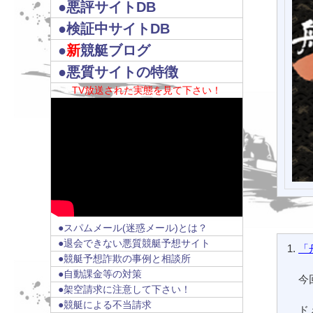
●
悪評サイトDB
●
検証中サイトDB
●
新
競艇ブログ
●
悪質サイトの特徴
TV放送された実態を見て下さい！
●スパムメール(迷惑メール)とは？
●退会できない悪質競艇予想サイト
「
●競艇予想詐欺の事例と相談所
●自動課金等の対策
今
●架空請求に注意して下さい！
●競艇による不当請求
ド