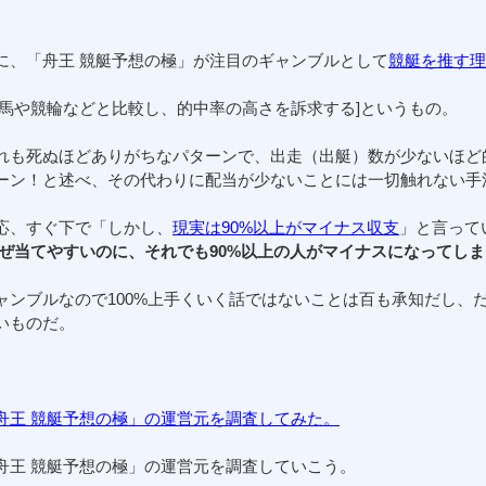
に、「舟王 競艇予想の極」が注目のギャンブルとして
競艇を推す理
競馬や競輪などと比較し、的中率の高さを訴求する]というもの。
れも死ぬほどありがちなパターンで、出走（出艇）数が少ないほど
ーン！と述べ、その代わりに配当が少ないことには一切触れない手
応、すぐ下で「しかし、
現実は90%以上がマイナス収支
」と言って
ぜ当てやすいのに、それでも90%以上の人がマイナスになってし
ャンブルなので100%上手くいく話ではないことは百も承知だし、
いものだ。
舟王 競艇予想の極」の運営元を調査してみた。
舟王 競艇予想の極」の運営元を調査していこう。