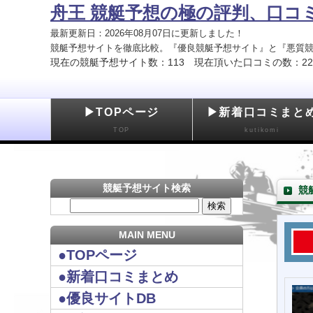
舟王 競艇予想の極の評判、口コ
最新更新日：2026年08月07日に更新しました！
競艇予想サイトを徹底比較。『優良競艇予想サイト』と『悪質
現在の競艇予想サイト数：113 現在頂いた口コミの数：220
▶TOPページ
▶新着口コミまと
TOP
kutikomi
競艇予想サイト検索
競
検索
MAIN MENU
●
TOPページ
●
新着口コミまとめ
●
優良サイトDB