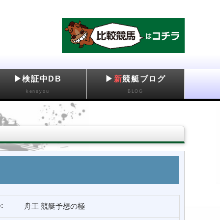
▶検証中DB
▶
新
競艇ブログ
kensyou
BLOG
ル:
舟王 競艇予想の極