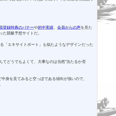
員登録特典のバナー
や
的中実績
、
会員からの声
を見た
った競艇予想サイトだ。
する「エキサイトボート」も似たようなデザインだった
んてどうでもよくて、大事なのは当然”当たるか否
ど中身を見てみると空っぽである傾向が強いので、
。