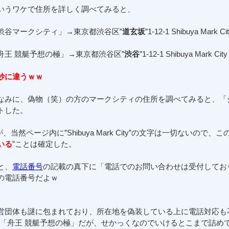
いうワケで住所を詳しく調べてみると、
渋谷マークシティ」→東京都渋谷区”
道玄坂
”1-12-1 Shibuya Ma
舟王 競艇予想の極」→東京都渋谷区”
渋谷
”1-12-1 Shibuya Mark City
妙に違うｗｗ
なみに、偽物（笑）の方のマークシティの住所を調べてみると、「
トした。
..が、当然ページ内に”Shibuya Mark City”の文字は一切ないの
いる
”ことは確定した。
と、
電話番号
の記載の真下に「電話でのお問い合わせは受付してお
の電話番号だよｗ
営団体も謎に包まれており、所在地を偽装している上に電話対応も
”「舟王 競艇予想の極」だが、せかっくなのでいけるとこまで詰め