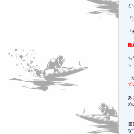
と
「
「
微
ち
ッ
.
て
あ
め
運
な