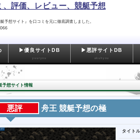
ミ、評価、レビュー、競艇予想
競艇予想サイト』を口コミを元に徹底調査しました。
66
め
▶優良サイトDB
▶悪評サイトDB
yuuryou
akuhyou
艇予想サイト情報
悪評
舟王 競艇予想の極
タイト