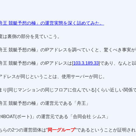
舟王 競艇予想の極」の運営実態を深く詰めてみた。
度は裏側の部分を見ていこう。
舟王 競艇予想の極」のIPアドレスを調べていくと、驚くべき事実
舟王 競艇予想の極」のIPアドレスは[
103.3.189.33
]であり、なんと
Pアドレスが同じということは、使用サーバーが同じ。
まり[同じマンションの同じフロアに住んでいる]くらい近しい関係
舟王 競艇予想の極」の運営元である「舟王」
24BOAT(ボート)」の運営元である「合同会社 シムス」
ちらの2つの運営団体は”
同一グループ
”であるということが証明さ