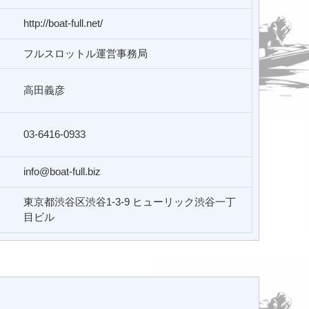
http://boat-full.net/
:
フルスロットル運営事務局
高田義彦
03-6416-0933
info@boat-full.biz
:
東京都渋谷区渋谷1-3-9 ヒューリック渋谷一丁
目ビル