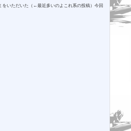
ミをいただいた（←最近多いのよこれ系の投稿）今回