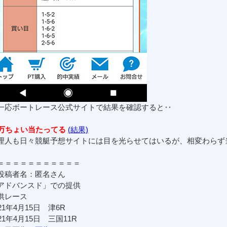
一応ボートレース公式サイトで結果を確認すると‥
9万ちょい当たってる
(結果)
理人も日々競艇予想サイトには目を光らせてはいるが、相変わらず
＝＝＝＝＝＝＝＝＝＝＝
投稿者名：匿名さん
アドバンスド」での提供
供レース
021年4月15日 津6R
021年4月15日 三国11R