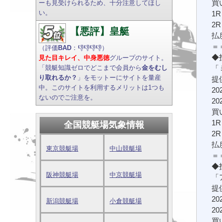
買
ーも見受けられるため、十分注意してほし
い。
1
2
【悪評】皇艇
払
＝
（評価
BAD
：👎👎👎👎）
◆
見た目キレイ、中身悪徳
グループのサイト。
「競艇知識ゼロでどこまで会員から
金をむし
「
り取れるか？
」をモットーにサイトを量産
提
中。このサイトを利用するメリットは1つも
2
ないのでご注意を。
2
買
1
全国競艇場気象情報
2
払
東京競艇場
中山競艇場
＝
◆
阪神競艇場
中京競艇場
「
提
2
新潟競艇場
小倉競艇場
2
買