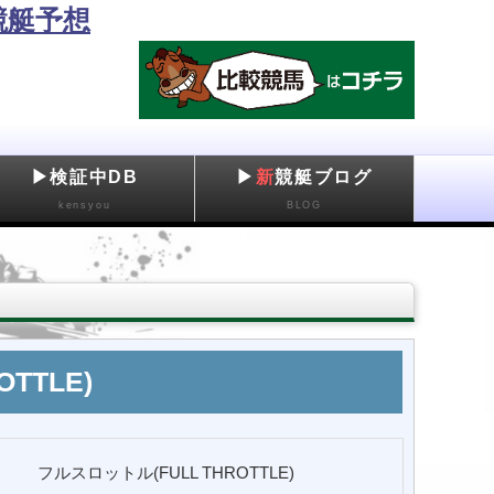
競艇予想
▶検証中DB
▶
新
競艇ブログ
kensyou
BLOG
TTLE)
フルスロットル(FULL THROTTLE)