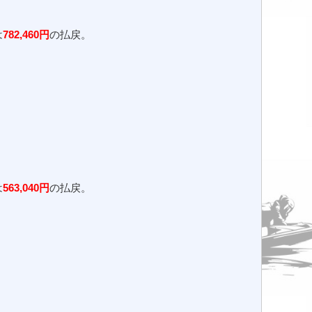
。
は
782,460円
の払戻。
。
は
563,040円
の払戻。