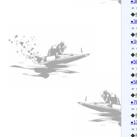
●
＝
◆
●
＝
◆
●
＝
◆
●
＝
◆
●
＝
◆
●
＝
◆
●
＝
◆