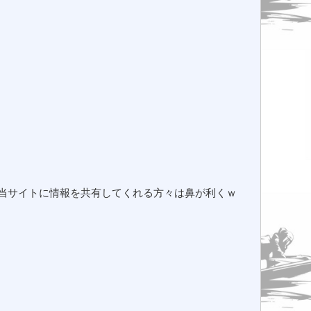
当サイトに情報を共有してくれる方々は鼻が利くｗ