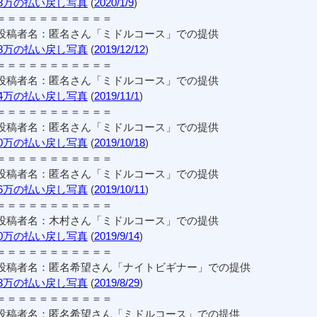
38万の払い戻し写真
(
2020/1/9
)
＝＝＝＝＝＝＝＝＝＝＝
投稿者名：匿名さん「ミドルコース」での提供
38万の払い戻し写真
(
2019/12/12
)
＝＝＝＝＝＝＝＝＝＝＝
投稿者名：匿名さん「ミドルコース」での提供
34万の払い戻し写真
(
2019/11/1
)
＝＝＝＝＝＝＝＝＝＝＝
投稿者名：匿名さん「ミドルコース」での提供
50万の払い戻し写真
(
2019/10/18
)
＝＝＝＝＝＝＝＝＝＝＝
投稿者名：匿名さん「ミドルコース」での提供
56万の払い戻し写真
(
2019/10/11
)
＝＝＝＝＝＝＝＝＝＝＝
投稿者名：木村さん「ミドルコース」での提供
70万の払い戻し写真
(
2019/9/14
)
＝＝＝＝＝＝＝＝＝＝＝
投稿者名：匿名希望さん「ナイトビギナー」での提供
13万の払い戻し写真
(
2019/8/29
)
＝＝＝＝＝＝＝＝＝＝＝
投稿者名：匿名希望さん「ミドルコース」での提供