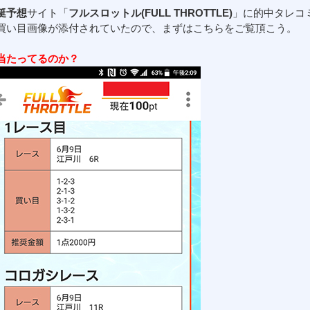
艇予想
サイト「
フルスロットル(FULL THROTTLE)
」に的中タレコ
買い目画像が添付されていたので、まずはこちらをご覧頂こう。
当たってるのか？