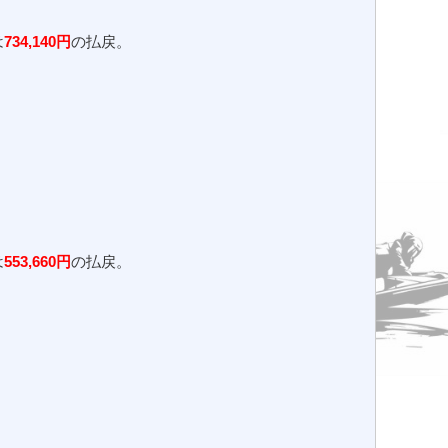
。
は
734,140円
の払戻。
。
は
553,660円
の払戻。