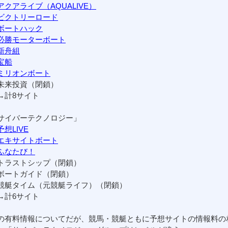
アクアライブ（AQUALIVE）
ビクトリーロード
ボートハック
必勝モーターボート
新舟組
宝船
ミリオンボート
未来投資（閉鎖）
計8サイト
サイバーテクノロジー」
予想LIVE
エキサイトボート
ふなたび！
トラストシップ（閉鎖）
ボートガイド（閉鎖）
競艇タイム（元競艇ライフ）（閉鎖）
計6サイト
の有料情報についてだが、競馬・競艇ともに予想サイトの情報料の相