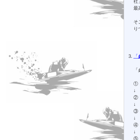
社
最
そ
り
「
「
①
↓
②
↓
③
↓
④
↓
⑤