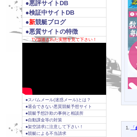
●
悪評サイトDB
●
検証中サイトDB
●
新
競艇ブログ
●
悪質サイトの特徴
TV放送された実態を見て下さい！
●スパムメール(迷惑メール)とは？
●退会できない悪質競艇予想サイト
●競艇予想詐欺の事例と相談所
●自動課金等の対策
●架空請求に注意して下さい！
「
●競艇による不当請求