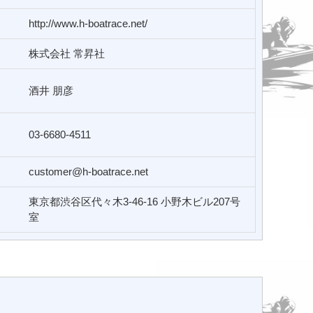
http://www.h-boatrace.net/
:
株式会社 常昇社
酒井 朋彦
03-6680-4511
:
customer@h-boatrace.net
東京都渋谷区代々木3-46-16 小野木ビル207号
室