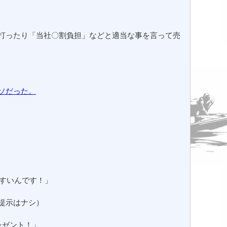
打ったり「当社〇割負担」などと適当な事を言って売
ソだった。
やすいんです！」
提示はナシ）
レゼント！」